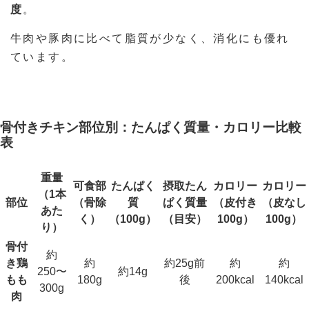
度
。
牛肉や豚肉に比べて脂質が少なく、消化にも優れ
ています。
骨付きチキン部位別：たんぱく質量・カロリー比較
表
重量
可食部
たんぱく
摂取たん
カロリー
カロリー
（1本
部位
（骨除
質
ぱく質量
（皮付き
（皮なし
あた
く）
（100g）
（目安）
100g）
100g）
り）
骨付
約
き鶏
約
約25g前
約
約
250〜
約14g
もも
180g
後
200kcal
140kcal
300g
肉