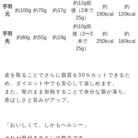
約12g前
手羽
約
約
約100g
約70g
約17g
後（2本で
元
190kcal
120kcal
25g）
約10g前
手羽
後（2〜3
約
約
約80g
約55g
約19g
先
本で
250kcal
160kcal
25g）
皮を取ることでさらに脂質を30％カットできるた
め、ダイエット中でも安心して楽しめます。
また、骨のまま加熱することで余分な脂が落ち、
香ばしさと旨みがアップ。
「おいしくて、しかもヘルシー」
それが骨付きチキンの魅力です。