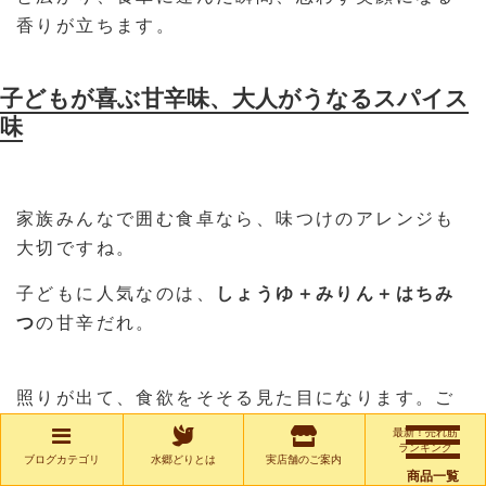
香りが立ちます。
子どもが喜ぶ甘辛味、大人がうなるスパイス
味
家族みんなで囲む食卓なら、味つけのアレンジも
大切ですね。
子どもに人気なのは、
しょうゆ＋みりん＋はちみ
つ
の甘辛だれ。
照りが出て、食欲をそそる見た目になります。ご
はんがどんどん進む、間違いのない味です。
最新！売れ筋
ランキング
ブログカテゴリ
水郷どりとは
実店舗のご案内
商品一覧