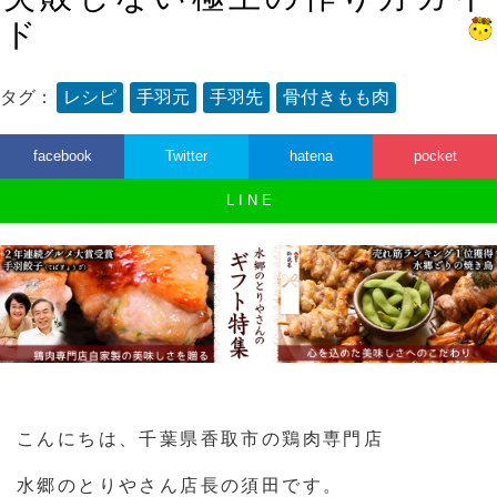
ド
タグ：
レシピ
手羽元
手羽先
骨付きもも肉
facebook
Twitter
hatena
pocket
L I N E
こんにちは、千葉県香取市の鶏肉専門店
水郷のとりやさん店長の須田です。