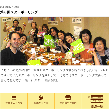
2009年07月09日
第８回スダーボーリング…
７月７日の七夕の日に、 第８回スダーボーリング大会が行われました♪ 昔、テレビ
でやっていたスターボーリングを真似して、 うちではスダーボーリング大会って
言ってるんです （須田） スタ
... 続きを読む
最新！売れ筋
ランキング
ブログカテゴリ
水郷どりとは
実店舗のご案内
商品一覧