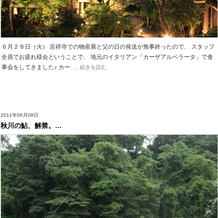
６月２８日（火） 吉祥寺での物産展と父の日の発送が無事終ったので、 スタッフ
全員でお疲れ様会ということで、 地元のイタリアン「カーザアルベラータ」で食
事会をしてきました♪ カー
... 続きを読む
2011年06月08日
秋川の鮎、解禁。…