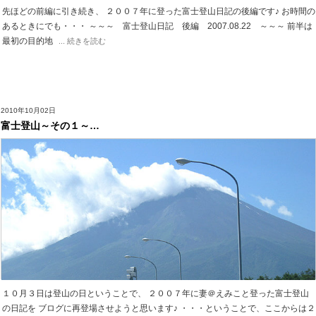
先ほどの前編に引き続き、 ２００７年に登った富士登山日記の後編です♪ お時間の
あるときにでも・・・ ～～～ 富士登山日記 後編 2007.08.22 ～～～ 前半は
最初の目的地
... 続きを読む
2010年10月02日
富士登山～その１～…
１０月３日は登山の日ということで、 ２００７年に妻＠えみこと登った富士登山
の日記を ブログに再登場させようと思います♪ ・・・ということで、ここからは２