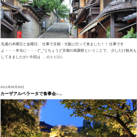
先週の木曜日と金曜日、 仕事で京都・大阪に行って来ました！！ 仕事です
よ・・・本当に・・・(^_^;) ちょうど京都の祇園祭ということで、 少しだけ観光も
してきましたが♪ 今回は
... 続きを読む
2011年06月30日
カーザアルベラータで食事会♪…