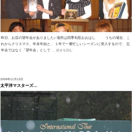
昨日、お店の望年会がありました♪ 場所は四季旬彩おおはし うちの場合、こ
れからクリスマス、年末年始と、 １年で一番忙しいシーズンに突入するので、 忘
年会ではなく「望年会」として
... 続きを読む
2009年11月13日
太平洋マスターズ…