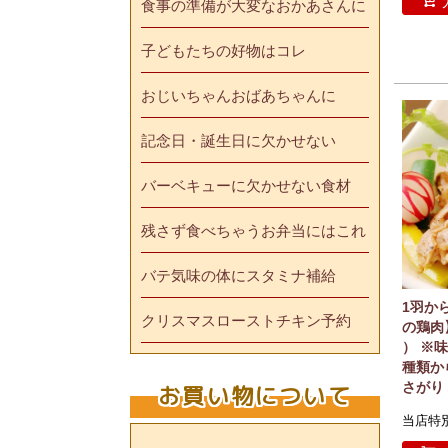
食事の準備が大変なおかあさんに
子どもたちの好物はコレ
おじいちゃんおばあちゃんに
記念日・誕生日に欠かせない
バーベキューに欠かせない食材
残さず食べちゃうお弁当にはこれ
バテ気味の体にスタミナ補給
1羽か
クリスマスローストチキン予約
の鶏肉】
） ※
種類か
さがり
お買い物について
当店特