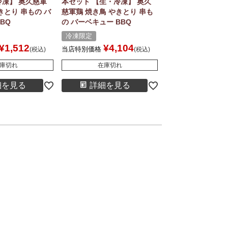
冷凍】 奥久慈軍
本セット 【生・冷凍】 奥久
きとり 串もの バ
慈軍鶏 焼き鳥 やきとり 串も
BQ
の バーベキュー BBQ
冷凍限定
¥
1,512
¥
4,104
当店特別価格
税込
税込
庫切れ
在庫切れ
細を見る
詳細を見る