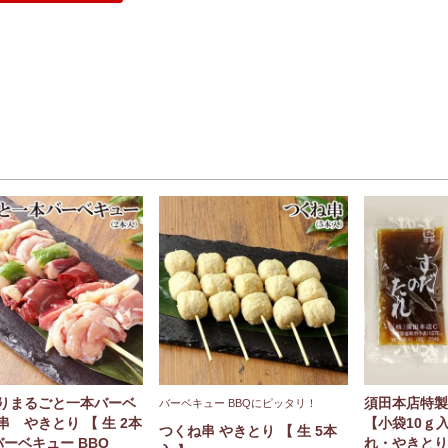
りまるごと一本バーベ
須田本店特製
バーベキュー BBQにピッタリ！
串 やきとり 【 生 2本
【小袋10ｇ
つくね串 やきとり 【 生 5本
バーベキュー BBQ
れ・やきとり