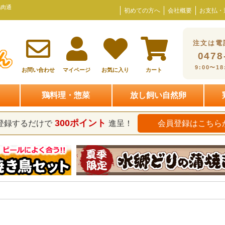
鶏肉通
初めての方へ
会社概要
お支払・
キーワード
在庫なし
在庫な
注文は電
0478
価格
配送
9:00〜1
お問い合わせ
マイページ
お気に入り
カート
〜
すぐに
炊き込
鶏料理・惣菜
放し飼い自然卵
配送
送料無料
スピード便対応
300ポイント
登録するだけで
進呈！
会員登録はこちら
配送温度
冷蔵限定
冷凍限定
どちらもOK
検索