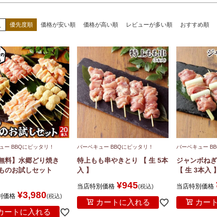
え
優先度順
価格が安い順
価格が高い順
レビューが多い順
おすすめ順
ュー BBQにピッタリ！
バーベキュー BBQにピッタリ！
バーベキュー B
無料】水郷どり焼き
特上もも串やきとり 【 生 5本
ジャンボねぎ
ものお試しセット
入 】
【 生 3本入 
¥
945
当店特別価格
当店特別価格
税込
¥
3,980
別価格
税込
カートに入れる
カー
カートに入れる