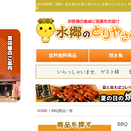
1921年創業！鶏肉・焼き鳥のお取り寄せなら 水郷のとりやさん 
販
送料無料商品
焼き鳥
いらっしゃいませ、 ゲスト様
HOME
BBQ商品一覧
商品を探す
BBQ