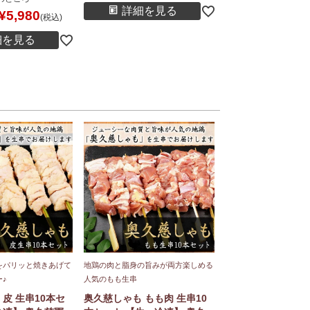
詳細を見る
¥
5,980
税込
細を見る
をパリッと焼きあげて
地鶏の肉と脂身の旨みが両方楽しめる
♪
人気のもも生串
皮 生串10本セ
奥久慈しゃも もも肉 生串10