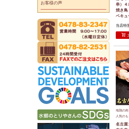
お客様の声
串）４
焼き鳥
ベキュー
当店特
地鶏の肉
人気のも
名古屋