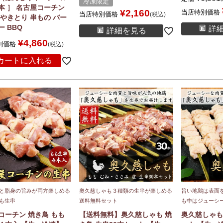
冷凍限定
本 ］ 名古屋コーチン
¥
2,160
当店特別価格
当店特別価格
税込
 やきとり 串もの バー
 BBQ
詳
詳細を見る
¥
4,860
別価格
税込
カートに入れる
と脂身の旨みが両方楽しめる
奥久慈しゃも３種類の生串が楽しめる
旨い地鶏は表面
も生串
送料無料セット
も中はジューシー
コーチン 焼き鳥 もも
【送料無料】奥久慈しゃも 焼
奥久慈しゃも 