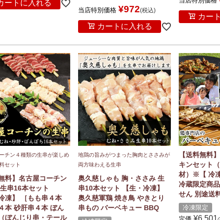
当店特別価格
カートに入れる
¥
972
当店特別価格
税込
カー
カートに入れる
【送料無料】
ーチン４種類の生串が楽しめ
地鶏の旨みがつまった胸肉とささみが
キンセット（
料セット
両方味わえる生串
材）※【 冷凍
無料】名古屋コーチン
奥久慈しゃも 胸・ささみ 生
冷蔵限定商品
 生串16本セット
串10本セット 【生・冷凍】
せん 別途送
冷凍】 ［もも串４本
奥久慈軍鶏 焼き鳥 やきとり
４本 砂肝串４本 ぼん
串もの バーベキュー BBQ
冷凍限定
（ぼんじり串・テール
¥
6,501
定価