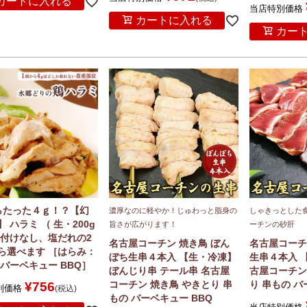
カートに入れる
当店特別価格
カートに入れる
カー
らたった４ｇ！？【幻
濃厚なのに軽やか！じゅわっと脂身の
しゃきっとした
 ハラミ （ 生・200g
旨さが広がります！
ーチンの砂肝
味付けなし、塩だれの2
名古屋コーチン 焼き鳥 ぼん
名古屋コーチ
ら選べます ［はらみ：
ぼち生串４本入 【生・冷凍】
生串４本入 
 バーベキュー BBQ］
ぼんじり串 テール串 名古屋
古屋コーチン
コーチン 焼き鳥 やきとり 串
り 串もの バ
¥
756
別価格
税込
もの バーベキュー BBQ