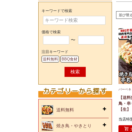
キーワードで検索
並び替
価格で検索
〜
注目キーワード
送料無料
BBQ食材
検索
カテゴリーから探す
バーベキ
【送料
鳥・串
【生】
送料無料
当店特
焼き鳥・やきとり