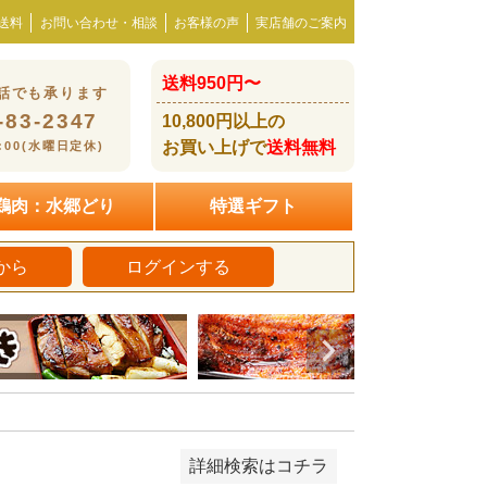
送料
お問い合わせ・相談
お客様の声
実店舗のご案内
商品
し商品を表示しない
送料950円〜
話でも承ります
-83-2347
10,800円以上の
お買い上げで
送料無料
8:00(水曜日定休)
食べられる
温める・湯煎
み
焼く・炒める
揚げる
鶏肉：水郷どり
特選ギフト
から
ログインする
詳細検索はコチラ