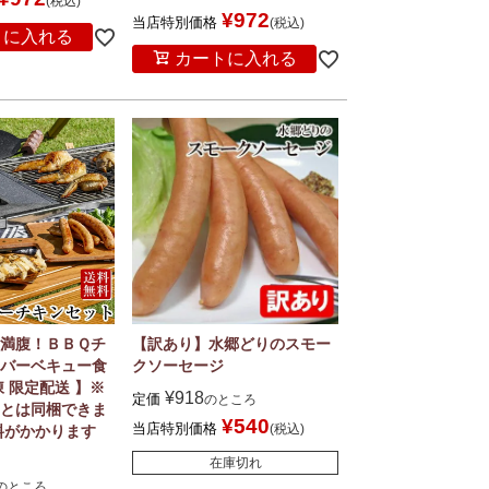
税込
¥
972
当店特別価格
税込
トに入れる
カートに入れる
満腹！ＢＢＱチ
【訳あり】水郷どりのスモー
バーベキュー食
クソーセージ
 限定配送 】※
¥
918
定価
のところ
とは同梱できま
¥
540
当店特別価格
税込
料がかかります
在庫切れ
のところ