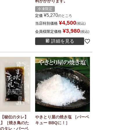
料がかかります。
冷凍限定
¥
5,270
定価
のところ
¥
4,500
当店特別価格
税込
¥
3,980
会員様限定価格
税込
詳細を見る
【秘伝のタレ】
やきとり屋の焼き塩 ［バーベ
入】［焼き鳥のた
キュー BBQに！］
のタレ・バーベ