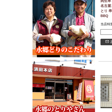
肉生串
名古屋
とり 
BBQ
当店特