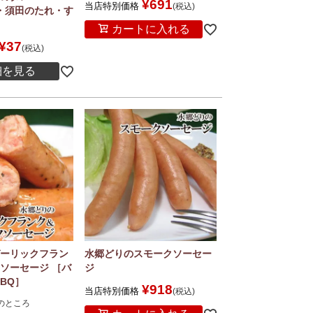
¥
691
当店特別価格
税込
Q・須田のたれ・す
カートに入れる
¥
37
税込
細を見る
ーリックフラン
水郷どりのスモークソーセー
ソーセージ ［バ
ジ
BQ］
¥
918
当店特別価格
税込
のところ