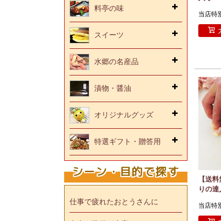
料亭の味
当店特
スイーツ
水郷の名産品
漬物・醤油
オリジナルグッズ
特選ギフト・贈答用
シーン・目的で探す
【送料
りの達
仕事で疲れたおとうさんに
当店特