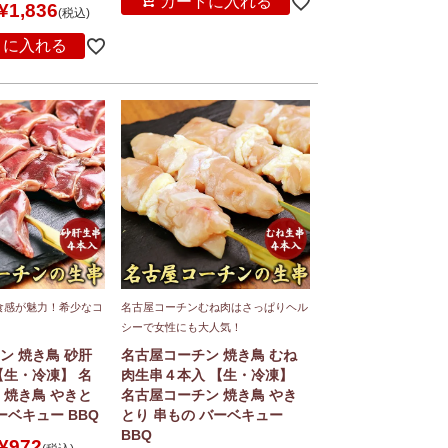
カートに入れる
¥
1,836
税込
トに入れる
食感が魅力！希少なコ
名古屋コーチンむね肉はさっぱりヘル
シーで女性にも大人気！
ン 焼き鳥 砂肝
名古屋コーチン 焼き鳥 むね
【生・冷凍】 名
肉生串４本入 【生・冷凍】
 焼き鳥 やきと
名古屋コーチン 焼き鳥 やき
ーベキュー BBQ
とり 串もの バーベキュー
BBQ
¥
972