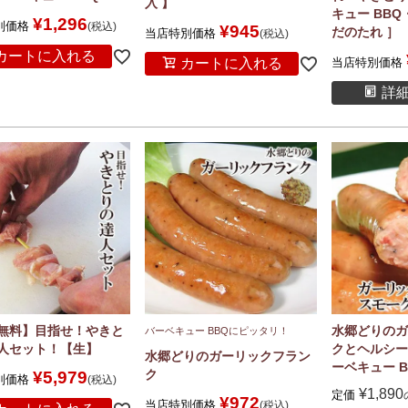
入 】
キュー BB
¥
1,296
別価格
税込
¥
945
だのたれ ］
当店特別価格
税込
カートに入れる
カートに入れる
当店特別価格
詳
無料】目指せ！やきと
水郷どりのガ
バーベキュー BBQにピッタリ！
人セット！【生】
クとヘルシー
水郷どりのガーリックフラン
ーベキュー B
ク
¥
5,979
別価格
税込
¥
1,890
定価
¥
972
当店特別価格
税込