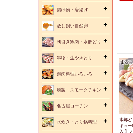
揚げ物・唐揚げ
放し飼い自然卵
朝引き鶏肉・水郷どり
串物・生やきとり
鶏肉料理いろいろ
燻製・スモークチキン
名古屋コーチン
水郷ど
水炊き・とり鍋料理
キュー
入 】 