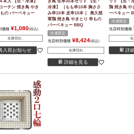
４本入 【生・冷凍】
き鳥 生串30本セット 【生・
ット 【生・
コーチン 焼き鳥 やき
冷凍】 ［もも串10本 胸ささ
鶏 焼き鳥 や
串もの バーベキュー
み串10本 皮串10本 ］ 奥久慈
ーベキュー B
軍鶏 焼き鳥 やきとり 串もの
冷凍限定
バーベキュー BBQ
¥
1,080
別価格
当店特別価格
税込
冷凍限定
在庫切れ
在
¥
8,424
当店特別価格
税込
再入荷お知らせ
詳
在庫切れ
詳細を見る