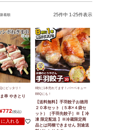
25
件中
1
-
25
件表示
新着順
BQにピッタリ！
8秒に1本売れてます！バーベキュー
BBQにも！
ま串 やきとり
】
【送料無料】手羽餃子お徳用
２０本セット（５本×４袋セ
¥
772
税込
ット）［手羽先餃子］※【 冷
凍 限定配送 】※冷蔵限定商
トに入れる
品とは同梱できません 別途送