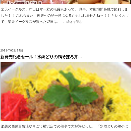
楽天イーグルス、昨日はマー君の活躍もあって、 見事、本拠地開幕戦で勝利しま
した！！ これもまた、復興への第一歩になるかもしれませんねッ！！ というわけ
で、楽天イーグルスが買った翌日は、
... 続きを読む
2011年02月24日
新発売記念セール！水郷どりの鶏そぼろ丼…
池袋の西武百貨店やそごう横浜店での催事で大好評だった、 『水郷どりの鶏そぼ