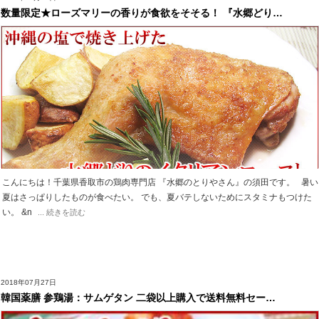
数量限定★ローズマリーの香りが食欲をそそる！ 『水郷どり…
こんにちは！千葉県香取市の鶏肉専門店 『水郷のとりやさん』の須田です。 暑い
夏はさっぱりしたものが食べたい。 でも、夏バテしないためにスタミナもつけた
い。 &n
... 続きを読む
2018年07月27日
韓国薬膳 参鶏湯：サムゲタン 二袋以上購入で送料無料セー…