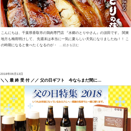
こんにちは、千葉県香取市の鶏肉専門店 『水郷のとりやさん』の須田です。 関東
地方も梅雨明けして、 先週末は本当に一気に夏らしい天気になりましたね！！ こ
の時期になると食べたくなるのが・
... 続きを読む
2018年06月13日
＼＼ 最 終 受 付 ／／ 父の日ギフト 今ならまだ間に…