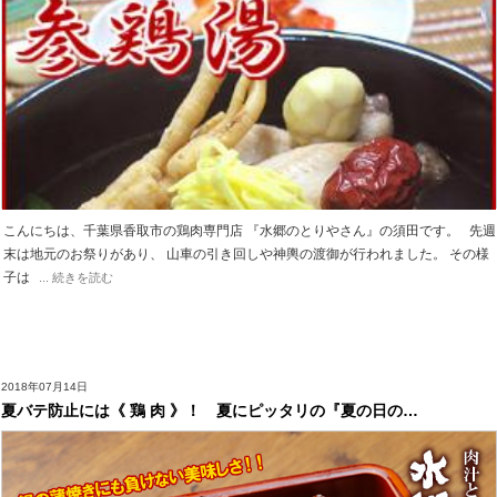
こんにちは、千葉県香取市の鶏肉専門店 『水郷のとりやさん』の須田です。 先週
末は地元のお祭りがあり、 山車の引き回しや神輿の渡御が行われました。 その様
子は
... 続きを読む
2018年07月14日
夏バテ防止には《 鶏 肉 》！ 夏にピッタリの『夏の日の…