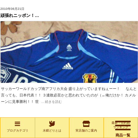
2010年06月21日
頑張れニッポン！…
サッカーワールドカップ南アフリカ大会 盛り上がっていますねぇーー！ なんと
言っても、日本代表！！ ３連敗必至かと思われていたのが（←俺だけか！ カメル
ーンに見事勝利！！ 世
... 続きを読む
最新！売れ筋
ランキング
ブログカテゴリ
水郷どりとは
実店舗のご案内
商品一覧