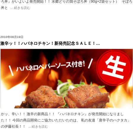
ろ丼』がいよいよ発売開始！！ 水郷どりの鶏そぼろ丼（90g×2袋セット） そぼろ
丼と
... 続きを読む
2010年08月19日
激辛ッ！！ハバネロチキン！新発売記念ＳＡＬＥ！…
かッ、辛い！！ 激辛の新商品！！ 『ハバネロチキン』が発売開始になりまし
た！！ 今回の商品開発にご協力いただいたのは、 私の友達「唐辛子のハクタカ」
の伊藤社長！！
... 続きを読む