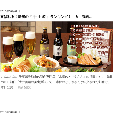
2018年08月07日
喜ばれる！帰省の『 手 土 産 』ランキング！ ＆ 鶏肉…
こんにちは、千葉県香取市の鶏肉専門店 『水郷のとりやさん』の須田です。 先日
のＢＳ朝日「土井善晴の美食探訪」で、 水郷のとりやさんが紹介された影響で、
昨日は実
... 続きを読む
2018年08月02日