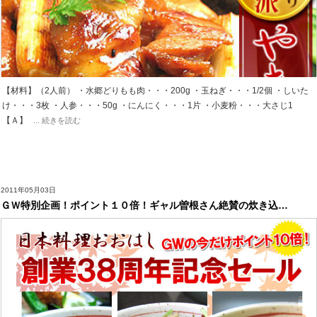
【材料】（2人前） ・水郷どりもも肉・・・200g ・玉ねぎ・・・1/2個 ・しいた
け・・・3枚 ・人参・・・50g ・にんにく・・・1片 ・小麦粉・・・大さじ1
【Ａ】
... 続きを読む
2011年05月03日
ＧＷ特別企画！ポイント１０倍！ギャル曽根さん絶賛の炊き込…