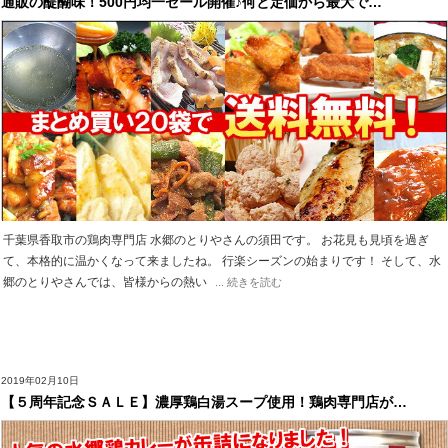
通販の醍醐味！500円均一セール開催♪何と定価から最大で…
千葉県香取市の鶏肉専門店 水郷のとりやさんの須田です。 お花見も見頃を過ぎ
て、本格的に温かくなって来ましたね。 行楽シーズンの始まりです！ そして、水
郷のとりやさんでは、皆様からの熱い
... 続きを読む
2019年02月10日
【５周年記念ＳＡＬＥ】濃厚鶏白湯スープ使用！鶏肉専門店が…