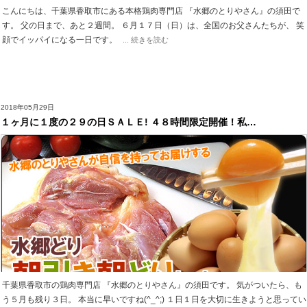
こんにちは、千葉県香取市にある本格鶏肉専門店 『水郷のとりやさん』の須田で
す。 父の日まで、あと２週間。 ６月１７日（日）は、全国のお父さんたちが、 笑
顔でイッパイになる一日です。
... 続きを読む
2018年05月29日
１ヶ月に１度の２９の日ＳＡＬＥ! ４８時間限定開催！私…
千葉県香取市の鶏肉専門店 『水郷のとりやさん』の須田です。 気がついたら、も
う５月も残り３日。 本当に早いですね(^_^;) １日１日を大切に生きようと思ってい