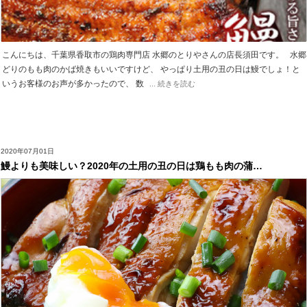
こんにちは、千葉県香取市の鶏肉専門店 水郷のとりやさんの店長須田です。 水郷
どりのもも肉のかば焼きもいいですけど、 やっぱり土用の丑の日は鰻でしょ！と
いうお客様のお声が多かったので、 数
... 続きを読む
2020年07月01日
鰻よりも美味しい？2020年の土用の丑の日は鶏もも肉の蒲…