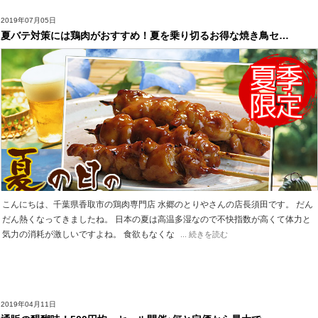
2019年07月05日
夏バテ対策には鶏肉がおすすめ！夏を乗り切るお得な焼き鳥セ…
こんにちは、千葉県香取市の鶏肉専門店 水郷のとりやさんの店長須田です。 だん
だん熱くなってきましたね。 日本の夏は高温多湿なので不快指数が高くて体力と
気力の消耗が激しいですよね。 食欲もなくな
... 続きを読む
2019年04月11日