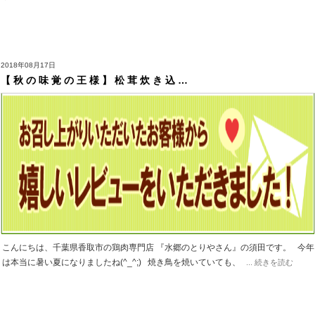
2018年08月17日
【 秋 の 味 覚 の 王 様 】 松 茸 炊 き 込 …
こんにちは、千葉県香取市の鶏肉専門店 『水郷のとりやさん』の須田です。 今年
は本当に暑い夏になりましたね(^_^;) 焼き鳥を焼いていても、
... 続きを読む