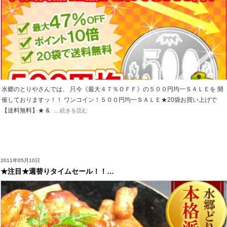
水郷のとりやさんでは、 只今《最大４７％ＯＦＦ》の５００円均一ＳＡＬＥを 開
催しておりますッ！！ ワンコイン！５００円均一ＳＡＬＥ★20袋お買い上げで
【送料無料】★ &
... 続きを読む
2011年05月10日
★注目★週替りタイムセール！！…