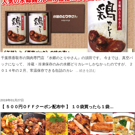
千葉県香取市の鶏肉専門店 『水郷のとりやさん』の須田です。 今までは、真空パ
ックになって、 冷蔵・冷凍保存のみの水郷どりカレーしかなかったのですが、 ２
０１４年の２月、常温保存できる缶詰のカレ
... 続きを読む
2019年01月27日
【 ５００円ＯＦＦクーポン配布中 】 １０袋買ったら１袋…