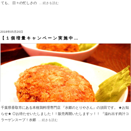
ても、 日々の忙しさの
... 続きを読む
2018年05月20日
【 １ 個 増 量 キ ャ ン ペ ー ン 実 施 中 …
千葉県香取市にある本格鶏料理専門店 『水郷のとりやさん』の須田です。 ★お知
らせ★ ◎お待たせいたしました！！販売再開いたしますッ！！ 『溢れ出す肉汁コ
ラーゲンスープ！水郷
... 続きを読む