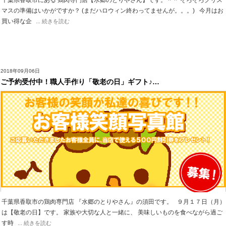
千葉県香取市にある 鶏肉専門店【水郷のとりやさん】です。＾＾ そろそろクリス
マスの準備はいかがですか？ (まだハロウィン終わってませんが。。。) 今月はお
買い得な企
... 続きを読む
2018年09月06日
ご予約受付中！職人手作り「敬老の日」ギフト♪…
千葉県香取市の鶏肉専門店 『水郷のとりやさん』の須田です。 ９月１７日（月）
は【敬老の日】です。 家族や大切な人と一緒に、 美味しいものを食べながら過ご
す時
... 続きを読む