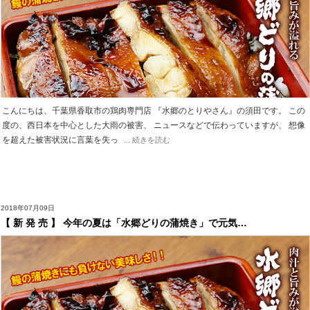
こんにちは、千葉県香取市の鶏肉専門店 『水郷のとりやさん』の須田です。 この
度の、西日本を中心とした大雨の被害、 ニュースなどで伝わっていますが、 想像
を超えた被害状況に言葉を失っ
... 続きを読む
2018年07月09日
【 新 発 売 】 今年の夏は「水郷どりの蒲焼き」で元気…