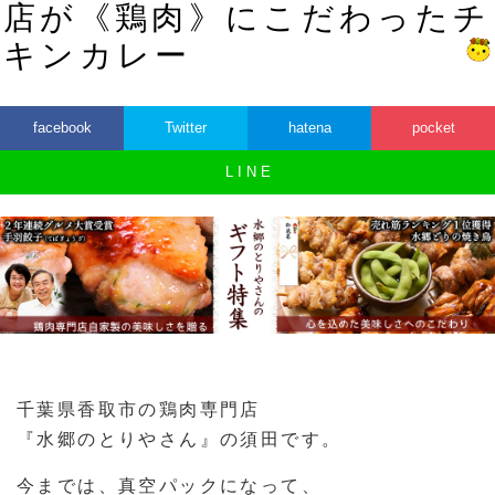
店が《鶏肉》にこだわったチ
キンカレー
facebook
Twitter
hatena
pocket
L I N E
千葉県香取市の鶏肉専門店
『水郷のとりやさん』の須田です。
今までは、真空パックになって、