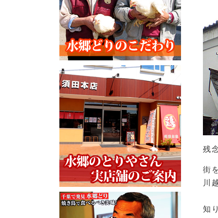
残
街
川
知