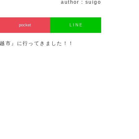
author : suigo
pocket
L I N E
越市』に行ってきました！！