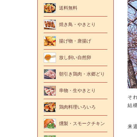
送料無料
焼き鳥・やきとり
揚げ物・唐揚げ
放し飼い自然卵
朝引き鶏肉・水郷どり
串物・生やきとり
そ
結
鶏肉料理いろいろ
燻製・スモークチキン
来