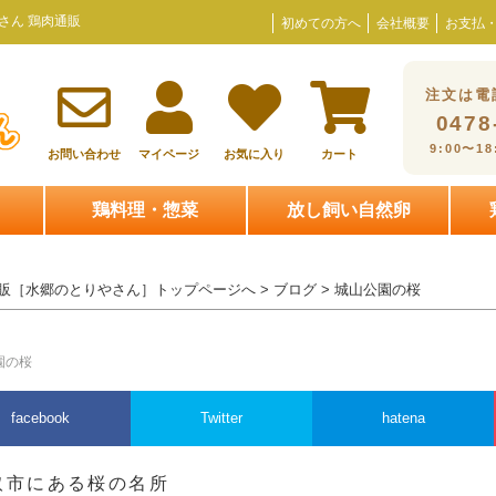
さん 鶏肉通販
初めての方へ
会社概要
お支払
注文は電
0478
9:00〜1
お問い合わせ
マイページ
お気に入り
カート
鶏料理・惣菜
放し飼い自然卵
販［水郷のとりやさん］トップページへ
>
ブログ
> 城山公園の桜
園の桜
facebook
Twitter
hatena
取市にある桜の名所