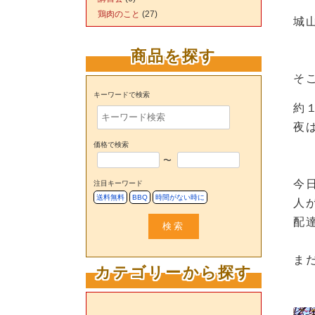
鶏肉のこと
(27)
城
商品を探す
そ
キーワードで検索
約
夜
価格で検索
〜
今
注目キーワード
送料無料
BBQ
時間がない時に
人
配
検索
ま
カテゴリーから探す