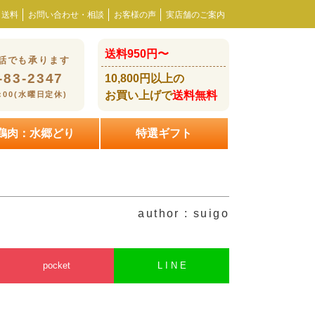
・送料
お問い合わせ・相談
お客様の声
実店舗のご案内
送料950円〜
話でも承ります
-83-2347
10,800円以上の
お買い上げで
送料無料
8:00(水曜日定休)
鶏肉：水郷どり
特選ギフト
author : suigo
pocket
L I N E