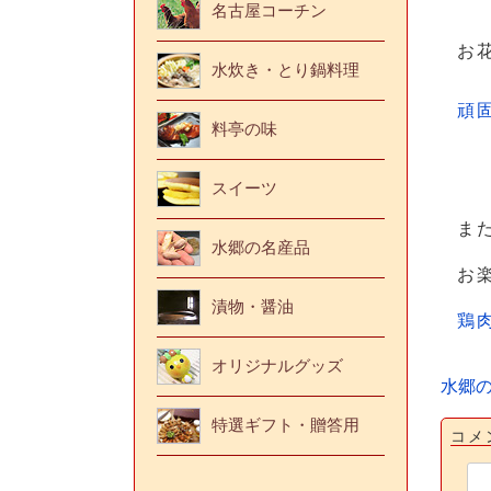
名古屋コーチン
お
水炊き・とり鍋料理
頑
料亭の味
スイーツ
ま
水郷の名産品
お
漬物・醤油
鶏
オリジナルグッズ
水郷
特選ギフト・贈答用
コメ