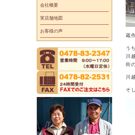
会社概要
実店舗地図
お客様の声
蔵
う
川
街
川
そ