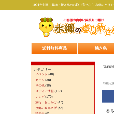
1921年創業！鶏肉・焼き鳥のお取り寄せなら 水郷のとりや
送料無料商品
焼き鳥
鶏肉通
カテゴリー
イベント
(48)
セール
(38)
城山公
その他
(38)
メディア情報
(117)
レシピ
(170)
旅行・お出かけ
(47)
水郷の観光名所
(52)
香
講習会
(6)