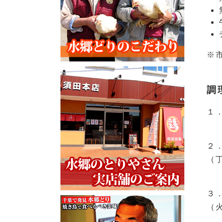
※
調
１
２
（
３
（