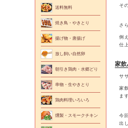
そ
送料無料
焼き鳥・やきとり
さ
例
揚げ物・唐揚げ
仕
放し飼い自然卵
家飲
朝引き鶏肉・水郷どり
サ
串物・生やきとり
家
ま
鶏肉料理いろいろ
燻製・スモークチキン
今
出