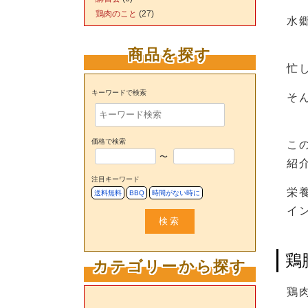
鶏肉のこと
(27)
水
商品を探す
忙
キーワードで検索
そ
価格で検索
こ
〜
紹
注目キーワード
栄
送料無料
BBQ
時間がない時に
イ
検索
鶏
カテゴリーから探す
鶏