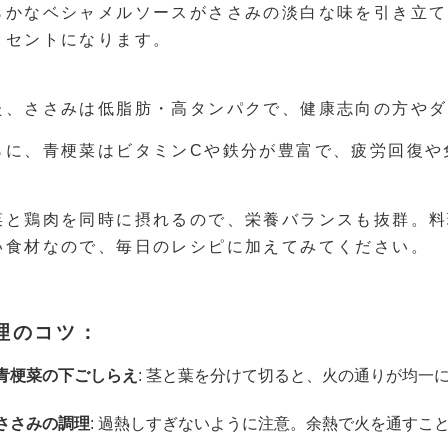
らかなベシャメルソースがささみの淡白な味を引き立て
クセントになります。
た、ささみは低脂肪・高タンパクで、健康志向の方やダ
らに、青梗菜はビタミンCや鉄分が豊富で、疲労回復や
菜と鶏肉を同時に摂れるので、栄養バランスも抜群。料
い食材なので、毎日のレシピに加えてみてください。
理のコツ：
青梗菜の下ごしらえ
: 茎と葉を分けて切ると、火の通りが均一
ささみの調理
: 過熱しすぎないように注意。余熱で火を通すこ