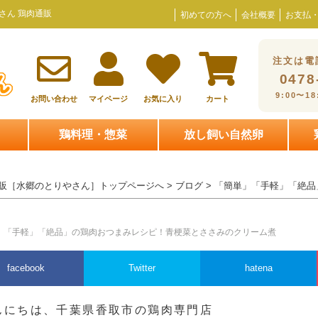
さん 鶏肉通販
初めての方へ
会社概要
お支払
注文は電
0478
9:00〜1
お問い合わせ
マイページ
お気に入り
カート
鶏料理・惣菜
放し飼い自然卵
販［水郷のとりやさん］トップページへ
>
ブログ
> 「簡単」「手軽」「絶
」「手軽」「絶品」の鶏肉おつまみレシピ！青梗菜とささみのクリーム煮
facebook
Twitter
hatena
んにちは、千葉県香取市の鶏肉専門店