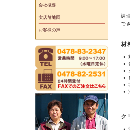
会社概要
調
実店舗地図
で
お客様の声
材
ク