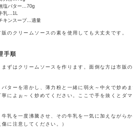
無塩バター…70g
牛乳…1L
チキンスープ…適量
市販のクリームソースの素を使用しても大丈夫です。
理手順
．まずはクリームソースを作ります。面倒な方は市販の
．バターを溶かし、薄力粉と一緒に弱火～中火で炒めま
丁寧によぉ～く炒めてください。ここで手を抜くとダマ
．牛乳を一度沸騰させ、その牛乳を一気に加えながらか
火傷に注意してください。）