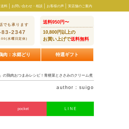
・送料
お問い合わせ・相談
お客様の声
実店舗のご案内
送料950円〜
話でも承ります
-83-2347
10,800円以上の
お買い上げで
送料無料
8:00(水曜日定休)
鶏肉：水郷どり
特選ギフト
品」の鶏肉おつまみレシピ！青梗菜とささみのクリーム煮
author : suigo
pocket
L I N E