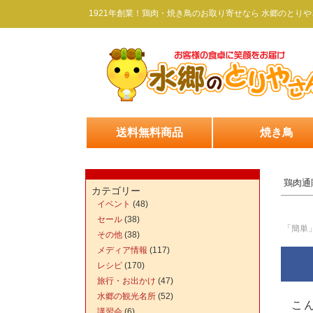
1921年創業！鶏肉・焼き鳥のお取り寄せなら 水郷のとりや
送料無料商品
焼き鳥
鶏肉通
カテゴリー
イベント
(48)
セール
(38)
「簡単
その他
(38)
メディア情報
(117)
レシピ
(170)
旅行・お出かけ
(47)
水郷の観光名所
(52)
こ
講習会
(6)