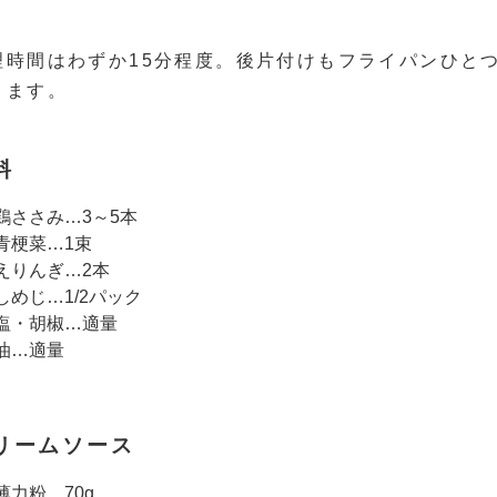
理時間はわずか15分程度。後片付けもフライパンひと
きます。
料
鶏ささみ…3～5本
青梗菜…1束
えりんぎ…2本
しめじ…1/2パック
塩・胡椒…適量
油…適量
リームソース
薄力粉…70g