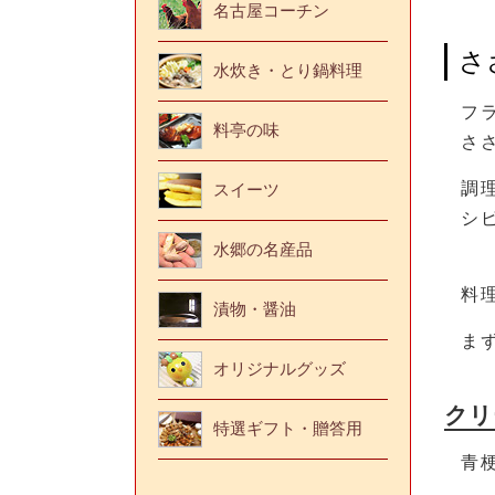
名古屋コーチン
さ
水炊き・とり鍋料理
フ
料亭の味
さ
調
スイーツ
シ
水郷の名産品
料
漬物・醤油
ま
オリジナルグッズ
クリ
特選ギフト・贈答用
青