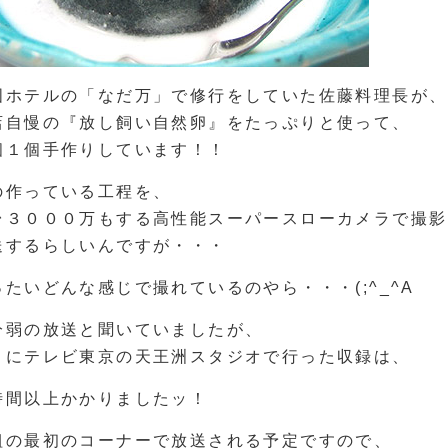
国ホテルの「なだ万」で修行をしていた佐藤料理長が、
店自慢の『放し飼い自然卵』をたっぷりと使って、
個１個手作りしています！！
の作っている工程を、
台３０００万もする高性能スーパースローカメラで撮影
送するらしいんですが・・・
ったいどんな感じで撮れているのやら・・・(;^_^A
分弱の放送と聞いていましたが、
月にテレビ東京の天王洲スタジオで行った収録は、
時間以上かかりましたッ！
組の最初のコーナーで放送される予定ですので、