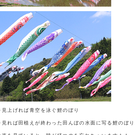
を見上げれば青空を泳ぐ鯉のぼり
を見れば田植えが終わった田んぼの水面に写る鯉のぼり