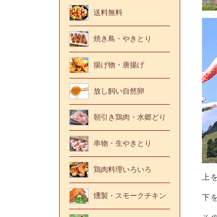
送料無料
焼き鳥・やきとり
揚げ物・唐揚げ
放し飼い自然卵
朝引き鶏肉・水郷どり
串物・生やきとり
鶏肉料理いろいろ
上
燻製・スモークチキン
下