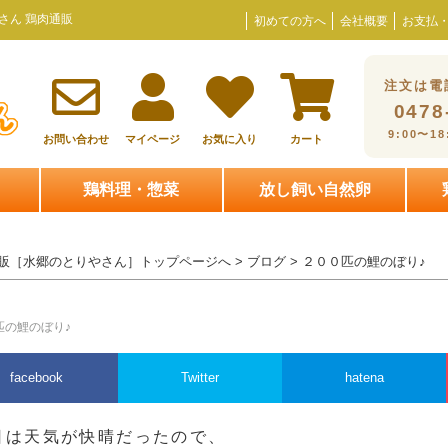
さん 鶏肉通販
初めての方へ
会社概要
お支払
注文は電
0478
9:00〜1
お問い合わせ
マイページ
お気に入り
カート
鶏料理・惣菜
放し飼い自然卵
販［水郷のとりやさん］トップページへ
>
ブログ
> ２００匹の鯉のぼり♪
匹の鯉のぼり♪
facebook
Twitter
hatena
日は天気が快晴だったので、