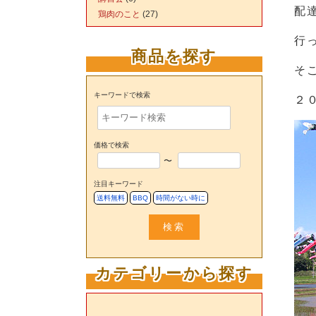
配
鶏肉のこと
(27)
行
商品を探す
そ
キーワードで検索
２
価格で検索
〜
注目キーワード
送料無料
BBQ
時間がない時に
検索
カテゴリーから探す