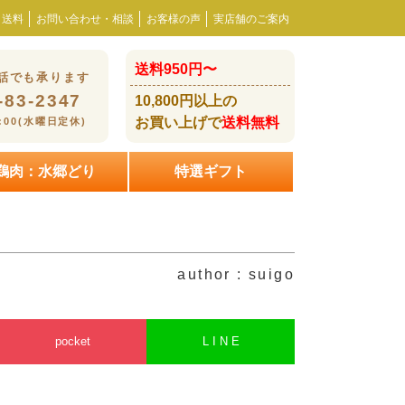
・送料
お問い合わせ・相談
お客様の声
実店舗のご案内
送料950円〜
話でも承ります
-83-2347
10,800円以上の
お買い上げで
送料無料
8:00(水曜日定休)
鶏肉：水郷どり
特選ギフト
author : suigo
pocket
L I N E