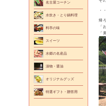
そ
名古屋コーチン
・
水炊き・とり鍋料理
帰
「
料亭の味
「
スイーツ
水郷の名産品
漬物・醤油
オリジナルグッズ
特選ギフト・贈答用