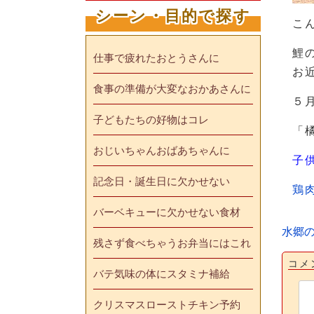
シーン・目的で探す
こ
鯉
仕事で疲れたおとうさんに
お
食事の準備が大変なおかあさんに
５
子どもたちの好物はコレ
「
おじいちゃんおばあちゃんに
子
記念日・誕生日に欠かせない
鶏
バーベキューに欠かせない食材
水郷
残さず食べちゃうお弁当にはこれ
コメ
バテ気味の体にスタミナ補給
クリスマスローストチキン予約