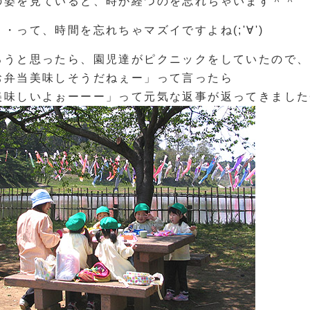
の姿を見ていると、時が経つのを忘れちゃいます＾＾
・・って、時間を忘れちゃマズイですよね(;'∀')
ろうと思ったら、園児達がピクニックをしていたので、
お弁当美味しそうだねぇー」って言ったら
美味しいよぉーーー」って元気な返事が返ってきました<(