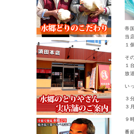
帝
当
１
そ
１
放
い
３
３
９
番