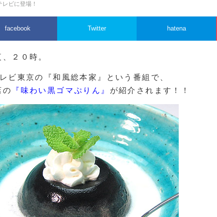
テレビに登場！
facebook
Twitter
hatena
夜、２０時。
テレビ東京の『和風総本家』という番組で、
店の
『味わい黒ゴマぷりん』
が紹介されます！！