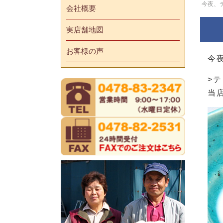
今夜、
会社概要
実店舗地図
お客様の声
今
>
当