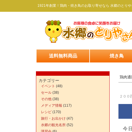
1921年創業！鶏肉・焼き鳥のお取り寄せなら 水郷のとりや
送料無料商品
焼き鳥
鶏肉通
カテゴリー
イベント
(48)
セール
(38)
２００
その他
(38)
メディア情報
(117)
レシピ
(170)
旅行・お出かけ
(47)
水郷の観光名所
(52)
今
講習会
(6)