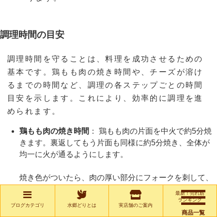
調理時間の目安
調理時間を守ることは、料理を成功させるための
基本です。鶏もも肉の焼き時間や、チーズが溶け
るまでの時間など、調理の各ステップごとの時間
目安を示します。これにより、効率的に調理を進
められます。
鶏もも肉の焼き時間
： 鶏もも肉の片面を中火で約5分焼
きます。裏返してもう片面も同様に約5分焼き、全体が
均一に火が通るようにします。
焼き色がついたら、肉の厚い部分にフォークを刺して、
透明な肉汁が出てくるか確認します。透明な肉汁が出て
最新！売れ筋
きたら、火が通っている証拠です。
ランキング
ブログカテゴリ
水郷どりとは
実店舗のご案内
商品一覧