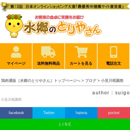
マイページ
送料無料商品
カートを見る
電話注文
鶏肉通販［水郷のとりやさん］トップページへ
>
ブログ
> 小見川祇園祭
author : suigo
小見川祇園祭
facebook
Twitter
hatena
pocket
L I N E