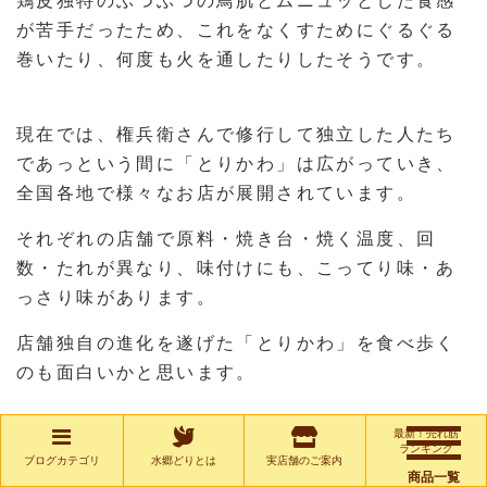
鶏皮独特のぶつぶつの鳥肌とムニュッとした食感
が苦手だったため、これをなくすためにぐるぐる
巻いたり、何度も火を通したりしたそうです。
現在では、権兵衛さんで修行して独立した人たち
であっという間に「とりかわ」は広がっていき、
全国各地で様々なお店が展開されています。
それぞれの店舗で原料・焼き台・焼く温度、回
数・たれが異なり、味付けにも、こってり味・あ
っさり味があります。
店舗独自の進化を遂げた「とりかわ」を食べ歩く
のも面白いかと思います。
最新！売れ筋
ランキング
水郷のとりやさんの皮の焼鳥を紹介
ブログカテゴリ
水郷どりとは
実店舗のご案内
商品一覧