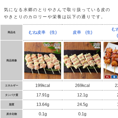
気になる水郷のとりやさんで取り扱っている皮の
やきとりのカロリーや栄養は以下の通りです。
む
むね皮串 (生)
皮串 (生)
商品名
商品画像
199kcal
269kcal
2
エネルギー
17.91g
12.1g
タンパク質
13.64g
24.5g
脂質
0.1g
0.1g
炭水化物