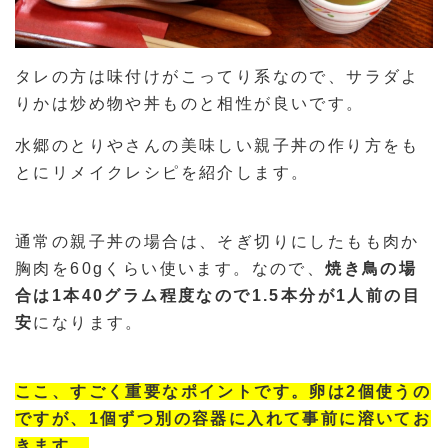
タレの方は味付けがこってり系なので、サラダよ
りかは炒め物や丼ものと相性が良いです。
水郷のとりやさんの美味しい親子丼の作り方をも
とにリメイクレシピを紹介します。
通常の親子丼の場合は、そぎ切りにしたもも肉か
胸肉を60gくらい使います。なので、
焼き鳥の場
合は1本40グラム程度なので1.5本分が1人前の目
安
になります。
ここ、すごく重要なポイントです。卵は2個使うの
ですが、1個ずつ別の容器に入れて事前に溶いてお
きます。