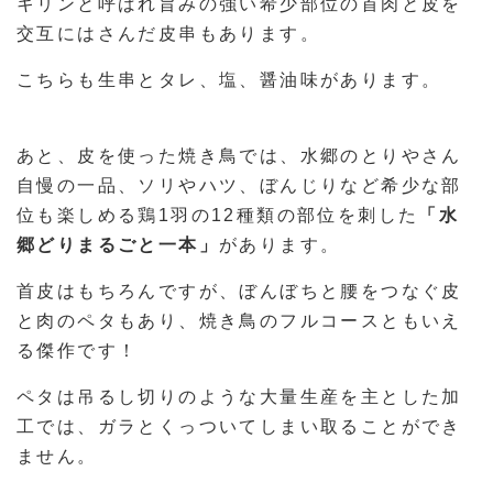
キリンと呼ばれ旨みの強い希少部位の首肉と皮を
交互にはさんだ皮串もあります。
こちらも生串とタレ、塩、醤油味があります。
あと、皮を使った焼き鳥では、水郷のとりやさん
自慢の一品、ソリやハツ、ぼんじりなど希少な部
位も楽しめる鶏1羽の12種類の部位を刺した
「水
郷どりまるごと一本」
があります。
首皮はもちろんですが、ぼんぼちと腰をつなぐ皮
と肉のペタもあり、焼き鳥のフルコースともいえ
る傑作です！
ペタは吊るし切りのような大量生産を主とした加
工では、ガラとくっついてしまい取ることができ
ません。