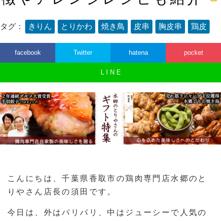
タグ：
きりん
とりかわ
焼き鳥
皮串
胸皮串
鶏皮
facebook
Twitter
hatena
pocket
L I N E
こんにちは、千葉県香取市の鶏肉専門店水郷のと
りやさん店長の須田です。
今日は、外はパリパリ、中はジューシーで人気の