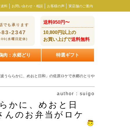
・送料
お問い合わせ・相談
お客様の声
実店舗のご案内
送料950円〜
話でも承ります
-83-2347
10,800円以上の
お買い上げで
送料無料
8:00(水曜日定休)
鶏肉：水郷どり
特選ギフト
マ「波うららかに、めおと日和」の佐原ロケで水郷のとりや
author : suigo
ららかに、めおと日
さんのお弁当がロケ