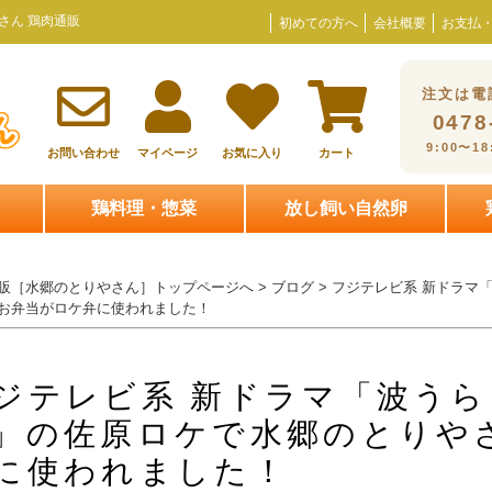
さん 鶏肉通販
初めての方へ
会社概要
お支払
注文は電
0478
9:00〜1
お問い合わせ
マイページ
お気に入り
カート
鶏料理・惣菜
放し飼い自然卵
販［水郷のとりやさん］トップページへ
>
ブログ
> フジテレビ系 新ドラ
お弁当がロケ弁に使われました！
ジテレビ系 新ドラマ「波う
」の佐原ロケで水郷のとりや
に使われました！