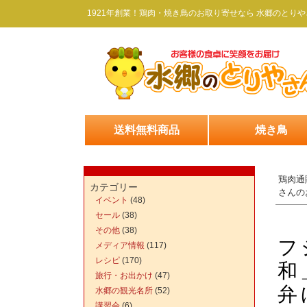
1921年創業！鶏肉・焼き鳥のお取り寄せなら 水郷のとりや
送料無料商品
焼き鳥
鶏肉通
カテゴリー
さんの
イベント
(48)
セール
(38)
その他
(38)
フ
メディア情報
(117)
レシピ
(170)
和
旅行・お出かけ
(47)
弁
水郷の観光名所
(52)
講習会
(6)