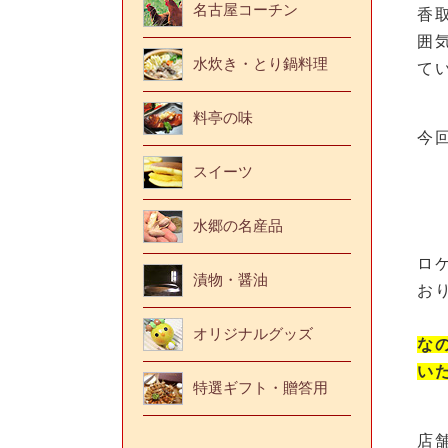
名古屋コーチン
香
囲
水炊き・とり鍋料理
て
料亭の味
今
スイーツ
水郷の名産品
ロ
漬物・醤油
お
オリジナルグッズ
な
い
特選ギフト・贈答用
店舗