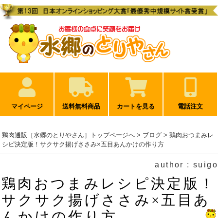
マイページ
送料無料商品
カートを見る
電話注文
鶏肉通販［水郷のとりやさん］トップページへ
>
ブログ
> 鶏肉おつまみレ
シピ決定版！サクサク揚げささみ×五目あんかけの作り方
author : suigo
鶏肉おつまみレシピ決定版！
サクサク揚げささみ×五目あ
んかけの作り方