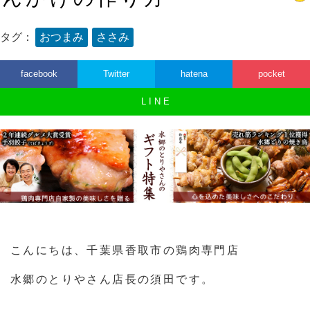
タグ：
おつまみ
ささみ
facebook
Twitter
hatena
pocket
L I N E
こんにちは、千葉県香取市の鶏肉専門店
水郷のとりやさん店長の須田です。