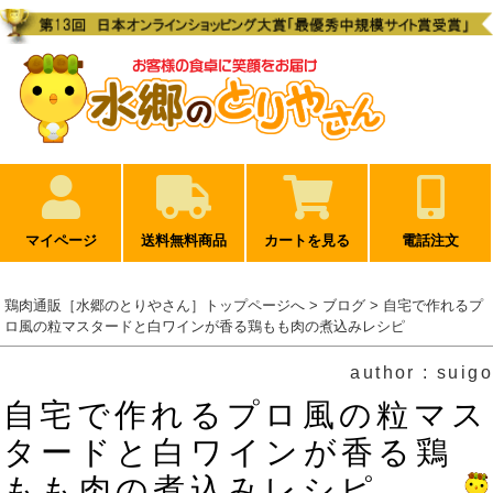
マイページ
送料無料商品
カートを見る
電話注文
鶏肉通販［水郷のとりやさん］トップページへ
>
ブログ
> 自宅で作れるプ
ロ風の粒マスタードと白ワインが香る鶏もも肉の煮込みレシピ
author : suigo
自宅で作れるプロ風の粒マス
タードと白ワインが香る鶏
もも肉の煮込みレシピ