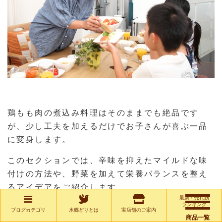
鶏もも肉の煮込み料理はそのままでも絶品です
が、少し工夫を加えるだけでお子さんが喜ぶ一品
に変身します。
このセクションでは、辛味を抑えたマイルドな味
付けの方法や、野菜を加えて栄養バランスを整え
るアイデアをご紹介します。
最新！売れ筋
ランキング
ブログカテゴリ
水郷どりとは
実店舗のご案内
商品一覧
また、お弁当にピッタリのアレンジレシピも提