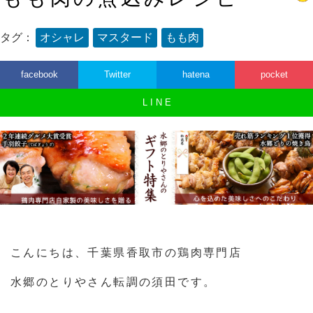
タグ：
オシャレ
マスタード
もも肉
facebook
Twitter
hatena
pocket
L I N E
こんにちは、千葉県香取市の鶏肉専門店
水郷のとりやさん転調の須田です。