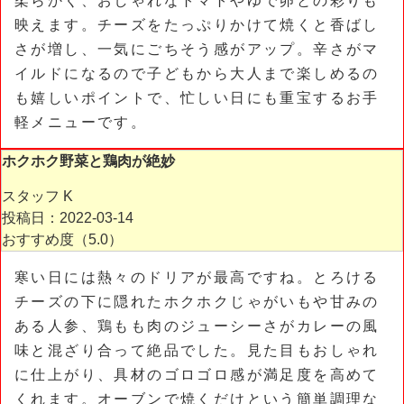
柔らかく、おしゃれなトマトやゆで卵との彩りも
映えます。チーズをたっぷりかけて焼くと香ばし
さが増し、一気にごちそう感がアップ。辛さがマ
イルドになるので子どもから大人まで楽しめるの
も嬉しいポイントで、忙しい日にも重宝するお手
軽メニューです。
ホクホク野菜と鶏肉が絶妙
スタッフ K
投稿日：2022-03-14
おすすめ度（
5.0
）
寒い日には熱々のドリアが最高ですね。とろける
チーズの下に隠れたホクホクじゃがいもや甘みの
ある人参、鶏もも肉のジューシーさがカレーの風
味と混ざり合って絶品でした。見た目もおしゃれ
に仕上がり、具材のゴロゴロ感が満足度を高めて
くれます。オーブンで焼くだけという簡単調理な