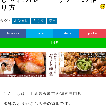
り方
タグ：
オシャレ
もも肉
簡単
facebook
Twitter
hatena
pocket
L I N E
こんにちは、千葉県香取市の鶏肉専門店
水郷のとりやさん店長の須田です。