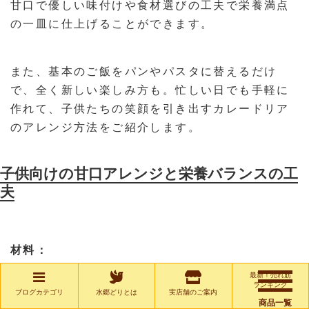
甘口で優しい味付けや食材選びの工夫で栄養満点
の一皿に仕上げることができます。
また、基本のご飯をパンやパスタに替えるだけ
で、全く新しい楽しみ方も。忙しい日でも手軽に
作れて、子供たちの笑顔を引き出すカレードリア
のアレンジ方法をご紹介します。
子供向けの甘口アレンジと栄養バランスの工
夫
材料：
最新！売れ筋
ご飯（200g）
ランキング
ブログカテゴリ
水郷どりとは
実店舗のご案内
鶏もも肉（1枚）
商品一覧