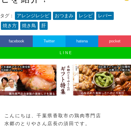
タグ：
アレンジレシピ
おつまみ
レシピ
レバー
焼き方
焼き鳥
肝
facebook
Twitter
hatena
pocket
L I N E
こんにちは、千葉県香取市の鶏肉専門店
水郷のとりやさん店長の須田です。