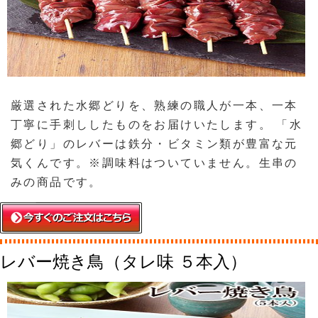
厳選された水郷どりを、熟練の職人が一本、一本
丁寧に手刺ししたものをお届けいたします。 「水
郷どり」のレバーは鉄分・ビタミン類が豊富な元
気くんです。※調味料はついていません。生串の
みの商品です。
レバー焼き鳥（タレ味 ５本入）