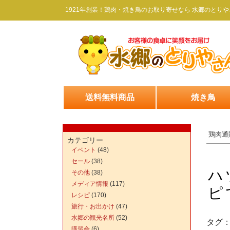
1921年創業！鶏肉・焼き鳥のお取り寄せなら 水郷のとりや
送料無料商品
焼き鳥
鶏肉通
カテゴリー
イベント
(48)
セール
(38)
ハ
その他
(38)
メディア情報
(117)
ピ
レシピ
(170)
旅行・お出かけ
(47)
水郷の観光名所
(52)
タグ
講習会
(6)