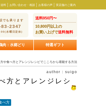
・送料
お問い合わせ・相談
お客様の声
実店舗のご案内
送料950円〜
話でも承ります
-83-2347
10,800円以上の
お買い上げで
送料無料
8:00(水曜日定休)
鶏肉：水郷どり
特選ギフト
焼き方や食べ方とアレンジレシピでこころから堪能する方法
author : suigo
食べ方とアレンジレシ
食べ方