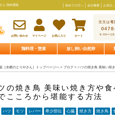
さん 鶏肉通販
初めての方へ
会社概要
お支払
注文は電
0478
9:00〜1
お問い合わせ
マイページ
お気に入り
カート
鶏料理・惣菜
放し飼い自然卵
販［水郷のとりやさん］トップページへ
>
ブログ
> ハツの焼き鳥 美味い
ツの焼き鳥 美味い焼き方や
でこころから堪能する方法
：
ハツ
モツ
レバー
希少部位
心臓
焼き方
焼き鳥