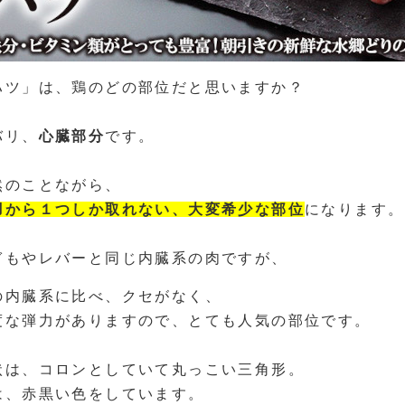
ハツ」は、鶏のどの部位だと思いますか？
バリ、
心臓部分
です。
然のことながら、
羽から１つしか取れない、大変希少な部位
になります。
ぎもやレバーと同じ内臓系の肉ですが、
の内臓系に比べ、クセがなく、
度な弾力がありますので、とても人気の部位です。
状は、コロンとしていて丸っこい三角形。
は、赤黒い色をしています。