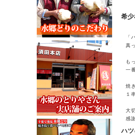
希少
「
真
も
一
焼
１
大
感
ハツ