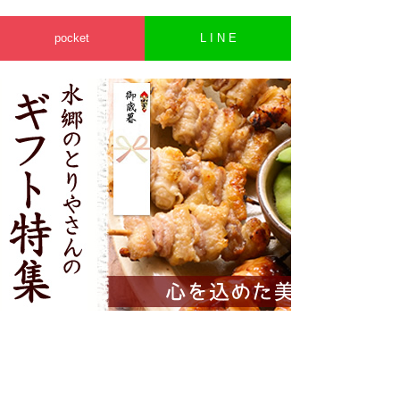
pocket
L I N E