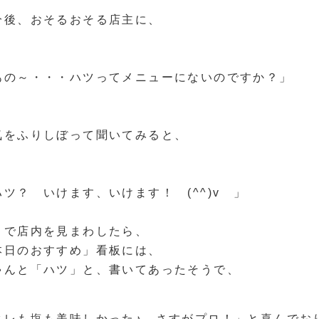
分後、おそるおそる店主に、
あの～・・・ハツってメニューにないのですか？」
気をふりしぼって聞いてみると、
ハツ？ いけます、いけます！ (^^)v 」
とで店内を見まわしたら、
本日のおすすめ」看板には、
ゃんと「ハツ」と、書いてあったそうで、
タレも塩も美味しかった♪ さすがプロ！」と喜んでお