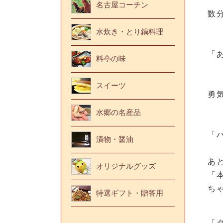
名古屋コーチン
数
水炊き・とり鍋料理
「
料亭の味
スイーツ
勇
水郷の名産品
「
漬物・醤油
あ
オリジナルグッズ
「
ち
特選ギフト・贈答用
「