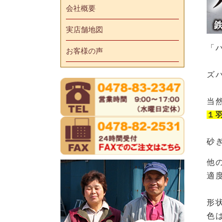
会社概要
実店舗地図
「
お客様の声
ズ
当
１
砂
他
適
形
色