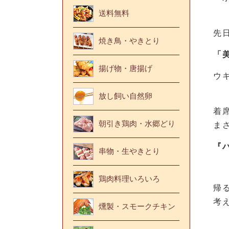
送料無料
先
焼き鳥・やきとり
「
揚げ物・唐揚げ
ウ
放し飼い自然卵
着
朝引き鶏肉・水郷どり
ま
『
串物・生やきとり
鶏肉料理いろいろ
帰
考
燻製・スモークチキン