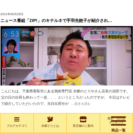
2021年06月28日
ニュース番組「ZIP!」のキテルネで手羽先餃子が紹介され…
こんにちは、千葉県香取市にある鶏肉専門店 水郷のとりやさん店長の須田です。
父の日の出荷も終わって一息、、、というところだったのですが、 今日はテレビ
で紹介していただいたので、当日出荷分が
... 続きを読む
最新！売れ筋
ランキング
ブログカテゴリ
水郷どりとは
実店舗のご案内
商品一覧