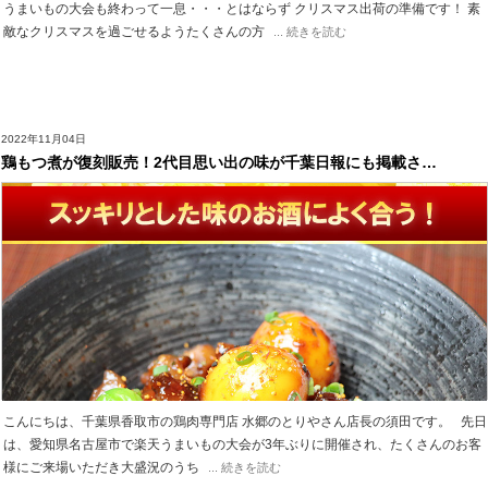
うまいもの大会も終わって一息・・・とはならず クリスマス出荷の準備です！ 素
敵なクリスマスを過ごせるようたくさんの方
... 続きを読む
2022年11月04日
鶏もつ煮が復刻販売！2代目思い出の味が千葉日報にも掲載さ…
こんにちは、千葉県香取市の鶏肉専門店 水郷のとりやさん店長の須田です。 先日
は、愛知県名古屋市で楽天うまいもの大会が3年ぶりに開催され、たくさんのお客
様にご来場いただき大盛況のうち
... 続きを読む