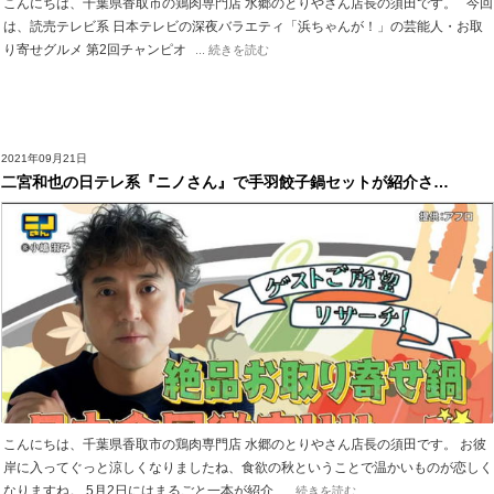
こんにちは、千葉県香取市の鶏肉専門店 水郷のとりやさん店長の須田です。 今回
は、読売テレビ系 日本テレビの深夜バラエティ「浜ちゃんが！」の芸能人・お取
り寄せグルメ 第2回チャンピオ
... 続きを読む
2021年09月21日
二宮和也の日テレ系『ニノさん』で手羽餃子鍋セットが紹介さ…
こんにちは、千葉県香取市の鶏肉専門店 水郷のとりやさん店長の須田です。 お彼
岸に入ってぐっと涼しくなりましたね、食欲の秋ということで温かいものが恋しく
なりますね。 5月2日にはまるごと一本が紹介
... 続きを読む