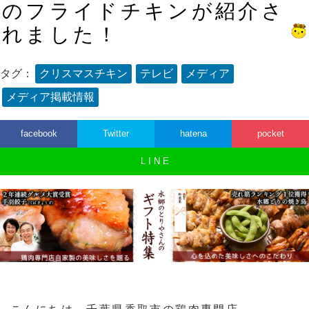
のフライドチキンが紹介さ
れました！
タグ：
クリスマスチキン
テレビ
メディア
メディア掲載情報
facebook
Twitter
hatena
pocket
L I N E