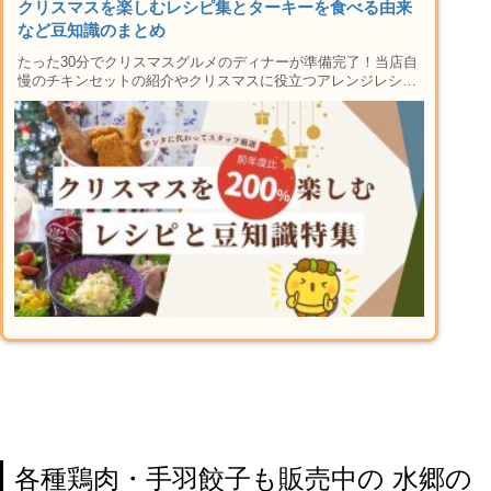
クリスマスを楽しむレシピ集とターキーを食べる由来
など豆知識のまとめ
たった30分でクリスマスグルメのディナーが準備完了！当店自
慢のチキンセットの紹介やクリスマスに役立つアレンジレシピ
や節約メニュー、ダイエット中でも安心な低カロリー調理法な
ども一挙公開！ローストチキンの切り分け方、ターキーとは？
などXmasに人に話したくなるようなお役立ち情報も満載で
す。
各種鶏肉・手羽餃子も販売中の 水郷の