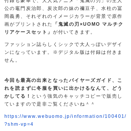
付録も豪華で、大人気アニメ「鬼滅の刃」の主人
公の竈門炭治郎、炭次郎の妹の禰豆子、水柱の冨
岡義勇、それぞれのイメージカラーが背景で原作
画がプリントされた
「鬼滅の刃×UOMO マルチク
リアケースセット」
が付いてきます。
ファッション誌らしくシックで大人っぽいデザイ
ンになっています。※デジタル版は付録は付きま
せん。
今回も最高の出来となったバイヤーズガイド、こ
れを読まずに冬服を買いに出かけるなんて、どう
かしてる！
という強気のキャッチコピーで販売し
ていますので是非ご覧くださいね＾＾
https://www.webuomo.jp/information/100401/
?shm-vp=4