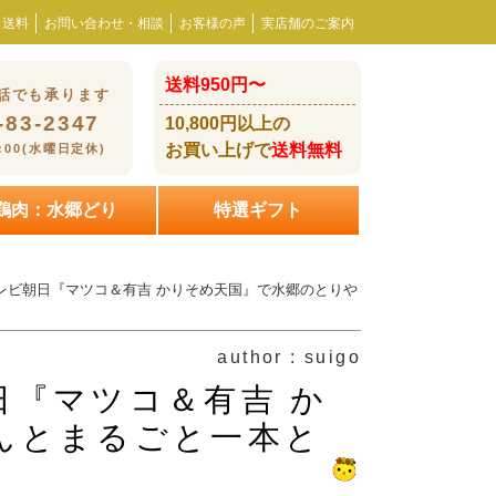
・送料
お問い合わせ・相談
お客様の声
実店舗のご案内
送料950円〜
話でも承ります
-83-2347
10,800円以上の
お買い上げで
送料無料
8:00(水曜日定休)
鶏肉：水郷どり
特選ギフト
のテレビ朝日『マツコ＆有吉 かりそめ天国』で水郷のとりや
author : suigo
朝日『マツコ＆有吉 か
んとまるごと一本と