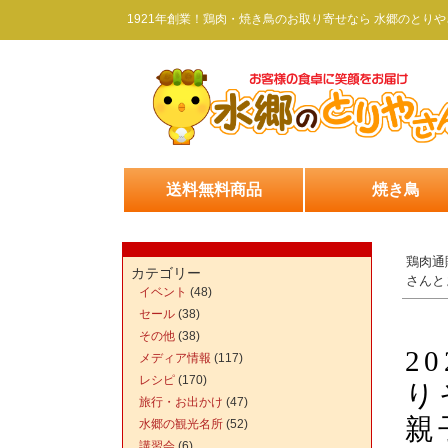
1921年創業！鶏肉・焼き鳥のお取り寄せなら 水郷のとりや
送料無料商品
焼き鳥
鶏肉通
カテゴリー
さんと
イベント
(48)
セール
(38)
その他
(38)
2
メディア情報
(117)
レシピ
(170)
り
旅行・お出かけ
(47)
親
水郷の観光名所
(52)
講習会
(6)