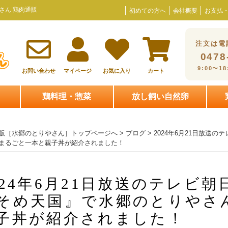
さん 鶏肉通販
初めての方へ
会社概要
お支払
注文は電
0478
9:00〜1
お問い合わせ
マイページ
お気に入り
カート
鶏料理・惣菜
放し飼い自然卵
販［水郷のとりやさん］トップページへ
>
ブログ
> 2024年6月21日放送
まるごと一本と親子丼が紹介されました！
024年6月21日放送のテレビ
そめ天国』で水郷のとりやさ
子丼が紹介されました！