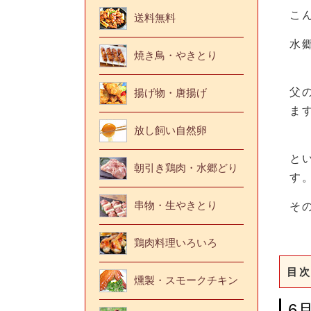
こ
送料無料
水
焼き鳥・やきとり
父
揚げ物・唐揚げ
ま
放し飼い自然卵
と
朝引き鶏肉・水郷どり
す
串物・生やきとり
そ
鶏肉料理いろいろ
目次
燻製・スモークチキン
6