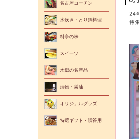
名古屋コーチン
2
水炊き・とり鍋料理
特
料亭の味
スイーツ
水郷の名産品
漬物・醤油
オリジナルグッズ
特選ギフト・贈答用