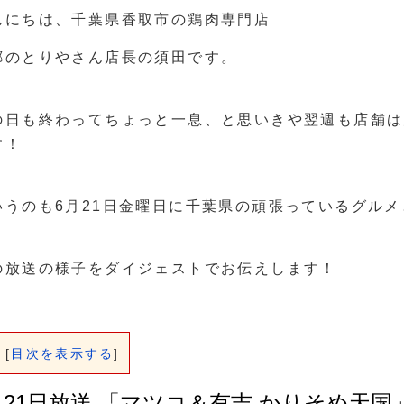
んにちは、千葉県香取市の鶏肉専門店
郷のとりやさん店長の須田です。
の日も終わってちょっと一息、と思いきや翌週も店舗は
す！
いうのも6月21日金曜日に千葉県の頑張っているグル
。
の放送の様子をダイジェストでお伝えします！
[
目次を表示する
]
月21日放送 「マツコ＆有吉 かりそめ天