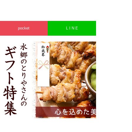
pocket
L I N E