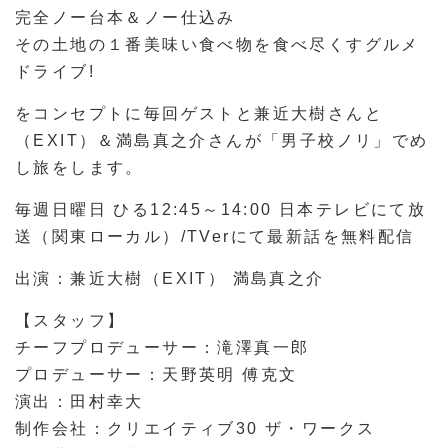
完全ノー台本＆ノー仕込み
その土地の１番美味い食べ物を食べ尽くすグルメ
ドライブ!
をコンセプトに毎回ゲストと兼近大樹さんと
（EXIT）＆満島真之介さんが「男子校ノリ」でめ
し旅をします。
毎週日曜日 ひる12:45～14:00 日本テレビにて放
送（関東ローカル）/TVerにて最新話を無料配信
出演：兼近大樹（EXIT） 満島真之介
【スタッフ】
チーフプロデューサー：滝澤真一郎
プロデューサー：天野英明 傅克文
演出：田村幸大
制作会社：クリエイティブ30 ザ・ワークス