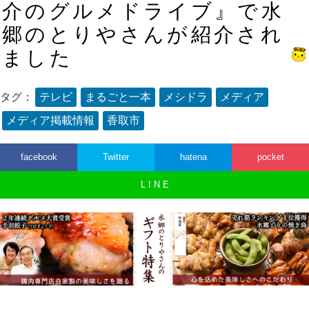
介のグルメドライブ』で水
郷のとりやさんが紹介され
ました
タグ：
テレビ
まるごと一本
メシドラ
メディア
メディア掲載情報
香取市
facebook
Twitter
hatena
pocket
L I N E