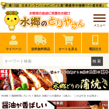
メニュー
マイページ
送料無料商品
カートを見る
電話注文
検索
HOME
鶏肉料理いろいろ
蒲焼き 水郷どりの蒲焼き（1枚入） ［ かばやき かば焼き］