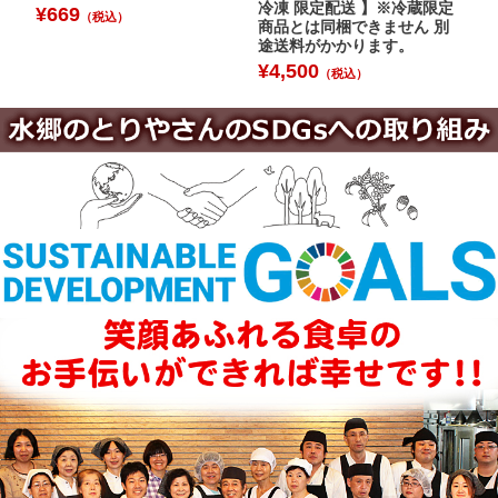
冷凍 限定配送 】※冷蔵限定
¥
669
（税込）
商品とは同梱できません 別
途送料がかかります。
¥
4,500
（税込）