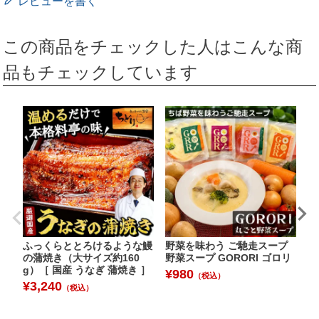
レビューを書く
この商品をチェックした人はこんな商
品もチェックしています
ふっくらととろけるような鰻
野菜を味わう ご馳走スープ
★
の蒲焼き（大サイズ約160
野菜スープ GORORI ゴロリ
ア
g）［ 国産 うなぎ 蒲焼き ］
だ
¥
980
（税込）
よ
¥
3,240
（税込）
華
鶏