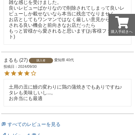
雑な感じを受けました。

良いレビューばかりなので削除されてしまって良いレ
ビューしか載せないなら本当に残念でなりません。

お店としてもワンマンではなく厳しい意見から見直し
される良い機会と前向きなお店だったら

もっと皆様から愛されると思います(お客様ファース
購入手続きへ
購入手続きへ
まるも
27
愛知県
40代
購入者
投稿日
2024/09/30
土用の丑に鰻の変わりに鶏の蒲焼きでもありですね♪

タレも美味しいし...。

お弁当にも最適
すべてのレビューを見る