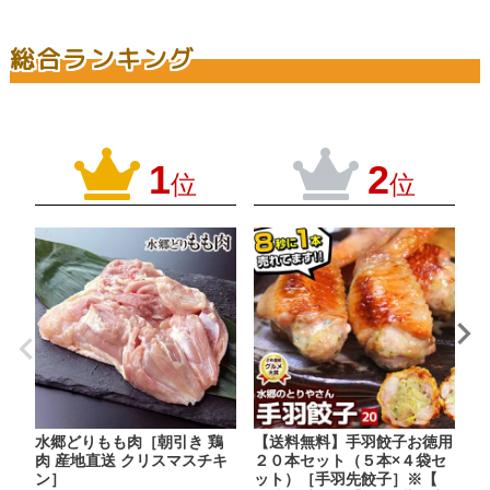
¥
総合ランキング
1
2
位
位
水郷どりもも肉［朝引き 鶏
【送料無料】手羽餃子お徳用
水
肉 産地直送 クリスマスチキ
２０本セット（５本×４袋セ
［
ン］
ット）［手羽先餃子］※【
¥