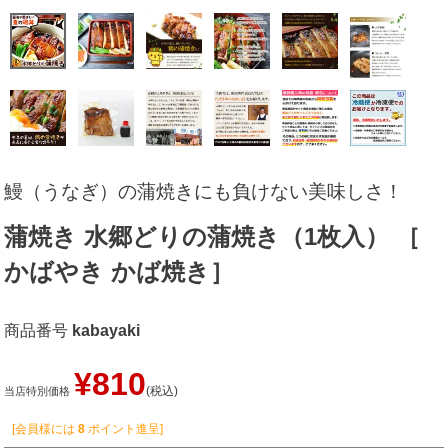
鰻（うなぎ）の蒲焼きにも負けない美味しさ！
蒲焼き 水郷どりの蒲焼き（1枚入） ［
かばやき かば焼き］
商品番号
kabayaki
¥
810
税込
当店特別価格
[会員様には
8
ポイント進呈]