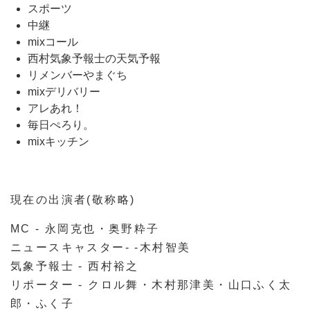
スポーツ
中継
mixコール
西村気象予報士の天気予報
リメンバーやまぐち
mixデリバリー
アレあれ！
毎日ぺろり。
mixキッチン
現在の出演者(敬称略)
MC - 永岡克也・奥野粋子
ニュースキャスター- -木村智美
気象予報士 - 西村裕之
リポーター - クロル舞・木村那津美・山口ふく太
郎・ふく子