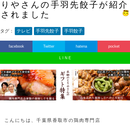
りやさんの手羽先餃子が紹介
されました
タグ：
テレビ
手羽先餃子
手羽餃子
facebook
Twitter
hatena
pocket
L I N E
こんにちは、千葉県香取市の鶏肉専門店