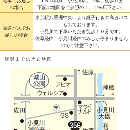
電車でお越し
ＪＲ成田線「小見川駅」下車、徒歩５分
の場合
下記の地図をご参照の上、ご来店下さい。
東京駅八重洲中央口より銚子行きの高速バス
も出ております。
高速バスでお
小見川で下車いただき徒歩１０分です。
越しの場合
佐原経由、小見川経由のみしか停まりません
のでご注意下さい。
店舗までの周辺地図