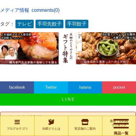
メディア情報
comments(0)
タグ：
テレビ
手羽先餃子
手羽餃子
facebook
Twitter
hatena
pocket
L I N E
コメントをどうぞ
最新！売れ筋
ランキング
ブログカテゴリ
水郷どりとは
実店舗のご案内
商品一覧