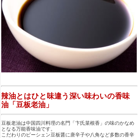
辣油とはひと味違う深い味わいの香味
油「豆板老油」
豆板老油は中国四川料理の名門「卞氏菜根香」の味のかなめ
となる万能香味油です。
こだわりのピーシェン豆板醤に唐辛子や八角など多数の香辛