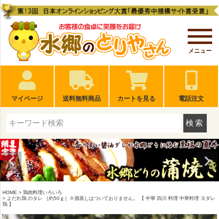
メニュー
マイページ
送料無料商品
カートを見る
電話注文
検索
HOME
鶏肉料理いろいろ
よだれ鶏 のタレ ［約50ｇ］※酒蒸しはついておりません。 【 中華 四川 料理 中華料理 ヨダレ
鶏 】