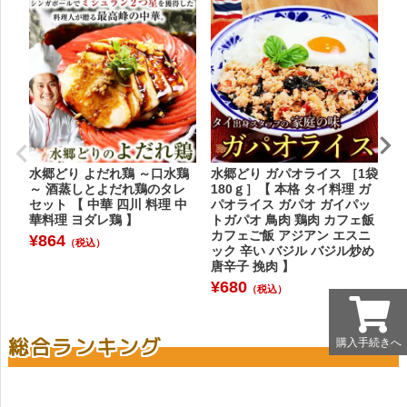
水郷どり よだれ鶏 ～口水鶏
水郷どり ガパオライス ［1袋
水
～ 酒蒸しとよだれ鶏のタレ
180ｇ］【 本格 タイ料理 ガ
レ
セット 【 中華 四川 料理 中
パオライス ガパオ ガイパッ
¥
華料理 ヨダレ鶏 】
トガパオ 鳥肉 鶏肉 カフェ飯
カフェご飯 アジアン エスニ
¥
864
（税込）
ック 辛い バジル バジル炒め
唐辛子 挽肉 】
¥
680
（税込）
総合ランキング
購入手続きへ
購入手続きへ