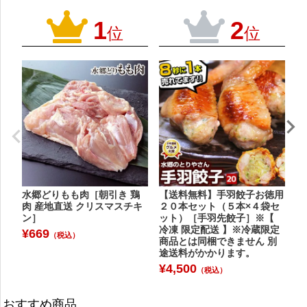
1
2
位
位
水郷どりもも肉［朝引き 鶏
【送料無料】手羽餃子お徳用
水
肉 産地直送 クリスマスチキ
２０本セット（５本×４袋セ
【
ン］
ット）［手羽先餃子］※【
¥
冷凍 限定配送 】※冷蔵限定
¥
669
（税込）
商品とは同梱できません 別
途送料がかかります。
¥
4,500
（税込）
おすすめ商品