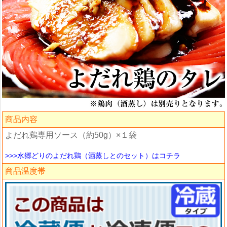
商品内容
よだれ鶏専用ソース（約50g）×１袋
>>>水郷どりのよだれ鶏（酒蒸しとのセット）はコチラ
商品温度帯