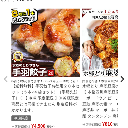
8秒に1本売れてます！バーベキュー BBQにも！
痺れる辛さ！本場四川の味をご
【送料無料】手羽餃子お徳用２０本セ
水郷どり 麻婆豆腐の素 ［
ット（５本×４袋セット）［手羽先餃
【 本格四川麻婆豆腐 マ
子］※【 冷凍 限定配送 】※冷蔵限定
ーボードウフ ピーシェン
商品とは同梱できません 別途送料が
豆鼓 麻婆の素 マーボー
かかります。
麻婆丼 マーボー丼 汁なし
麺 タンタンメン 麻辣 本
冷凍限定
¥
810
税込
当店特別価格
¥
4,500
税込
当店特別価格