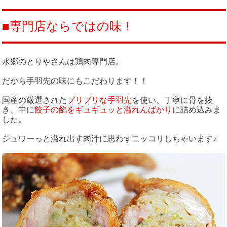
■専門店ならではの味！
水郷のとりやさんは鶏肉専門店。
だから手羽先の味にもこだわります！！
国産の厳選された
プリプリな手羽先
を使い、丁寧に骨を抜
き、中に
餃子の餡をギュギュッと溢れんばかり
に詰め込みま
した。
ジュワーっと溢れ出す肉汁に思わずニッコリしちゃいます♪