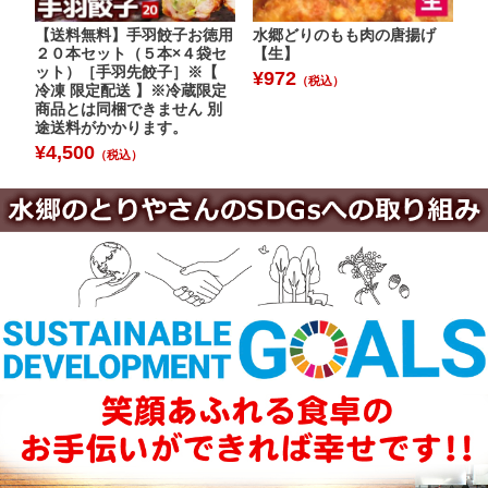
【送料無料】手羽餃子お徳用
水郷どりのもも肉の唐揚げ
水
２０本セット（５本×４袋セ
【生】
肉
ット）［手羽先餃子］※【
ン
¥
972
（税込）
冷凍 限定配送 】※冷蔵限定
¥
商品とは同梱できません 別
途送料がかかります。
¥
4,500
（税込）