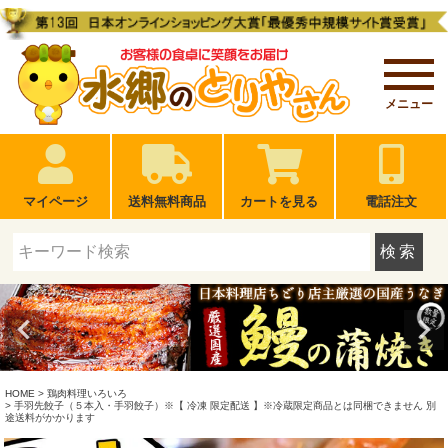
メニュー
マイページ
送料無料商品
カートを見る
電話注文
検索
HOME
鶏肉料理いろいろ
手羽先餃子（５本入・手羽餃子）※【 冷凍 限定配送 】※冷蔵限定商品とは同梱できません 別
途送料がかかります