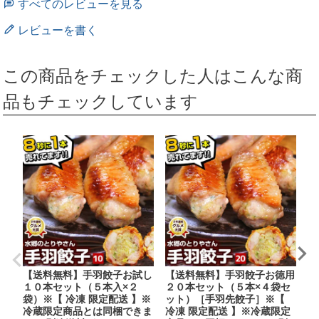
すべてのレビューを見る
レビューを書く
この商品をチェックした人はこんな商
品もチェックしています
【送料無料】手羽餃子お試し
【送料無料】手羽餃子お徳用
【
１０本セット（５本入×２
２０本セット（５本×４袋セ
用
袋）※【 冷凍 限定配送 】※
ット）［手羽先餃子］※【
ッ
冷蔵限定商品とは同梱できま
冷凍 限定配送 】※冷蔵限定
品