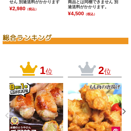
せん 別途送料がかかります
商品とは同梱できません 別
※
途送料がかかります。
限
¥
2,980
（税込）
別
¥
4,500
（税込）
¥
総合ランキング
1
2
位
位