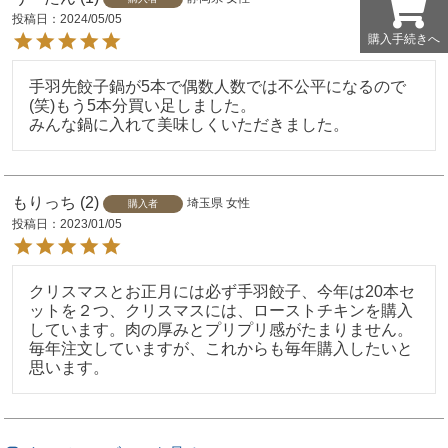
投稿日
2024/05/05
購入手続きへ
購入手続きへ
手羽先餃子鍋が5本で偶数人数では不公平になるので
(笑)もう5本分買い足しました。

みんな鍋に入れて美味しくいただきました。
もりっち
2
埼玉県
女性
購入者
投稿日
2023/01/05
クリスマスとお正月には必ず手羽餃子、今年は20本セ
ットを２つ、クリスマスには、ローストチキンを購入
しています。肉の厚みとプリプリ感がたまりません。
毎年注文していますが、これからも毎年購入したいと
思います。