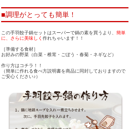
■調理がとっても簡単！
この手羽餃子鍋セットはスーパーで鍋の素を買うより、
簡単
に、さらに美味しく
作れちゃいます！！
［準備する食材］
お好みの野菜（白菜・椎茸・ごぼう・春菊・ネギなど）
作り方はコチラ！！
（簡単に作れる食べ方説明書を商品に同封しておりますので
ご安心ください♪）