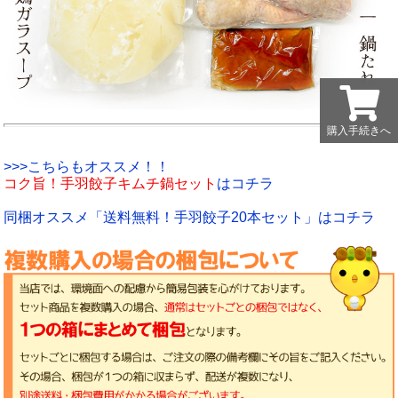
購入手続きへ
購入手続きへ
>>>こちらもオススメ！！
コク旨！手羽餃子キムチ鍋セット
はコチラ
同梱オススメ「送料無料！手羽餃子20本セット」はコチラ