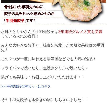
水郷のとりやさんの手羽先餃子は
2年連続グルメ大賞を受賞
している人気の逸品！
みんな大好きな餃子と、楊貴妃も愛した美肌効果抜群の手羽
先！
この２つが一度に味わえる居酒屋などでも人気の逸品！
フライパンで焼いたり、魚焼きグリルで焼いたり♪
揚げても美味しくお召し上がりいただけます！！
>>>手羽先餃子10本セットはコチラ
その手羽先餃子を水炊きの鍋にしちゃいました！！