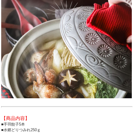
【商品内容】
■手羽餃子5本
■水郷どりつみれ250ｇ