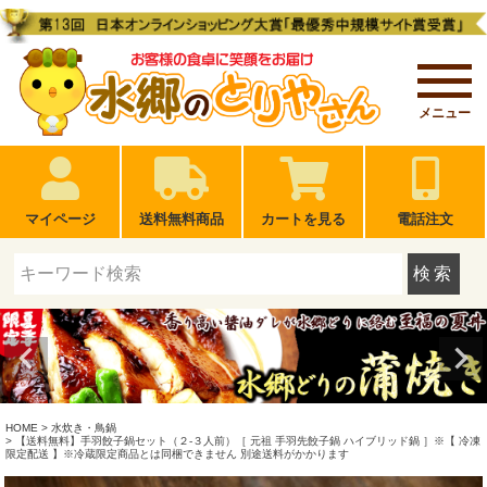
メニュー
マイページ
送料無料商品
カートを見る
電話注文
検索
HOME
水炊き・鳥鍋
【送料無料】手羽餃子鍋セット（２-３人前）［ 元祖 手羽先餃子鍋 ハイブリッド鍋 ］※【 冷凍
限定配送 】※冷蔵限定商品とは同梱できません 別途送料がかかります