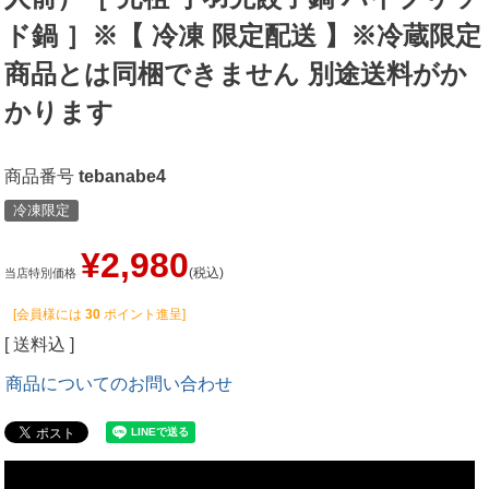
ド鍋 ］※【 冷凍 限定配送 】※冷蔵限定
商品とは同梱できません 別途送料がか
かります
商品番号
tebanabe4
冷凍限定
¥
2,980
税込
当店特別価格
[会員様には
30
ポイント進呈]
送料込
商品についてのお問い合わせ