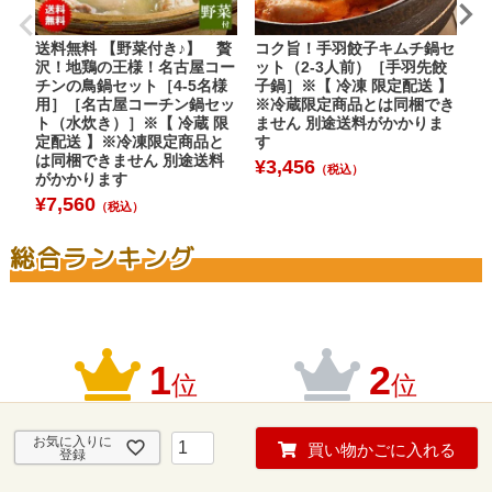
送料無料 【野菜付き♪】 贅
コク旨！手羽餃子キムチ鍋セ
【
沢！地鶏の王様！名古屋コー
ット（2-3人前）［手羽先餃
水
チンの鳥鍋セット［4-5名様
子鍋］※【 冷凍 限定配送 】
ト
用］［名古屋コーチン鍋セッ
※冷蔵限定商品とは同梱でき
ク
ト（水炊き）］※【 冷蔵 限
ません 別途送料がかかりま
s
定配送 】※冷凍限定商品と
す
¥
は同梱できません 別途送料
¥
3,456
（税込）
がかかります
¥
7,560
（税込）
総合ランキング
1
2
位
位
お気に入りに
買い物かごに入れる
登録