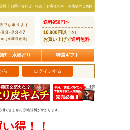
送料
お問い合わせ・相談
お客様の声
実店舗のご案内
送料950円〜
話でも承ります
-83-2347
10,800円以上の
お買い上げで
送料無料
8:00(水曜日定休)
鶏肉：水郷どり
特選ギフト
から
ログインする
同梱できません 別途送料がかかります。
買い得！！