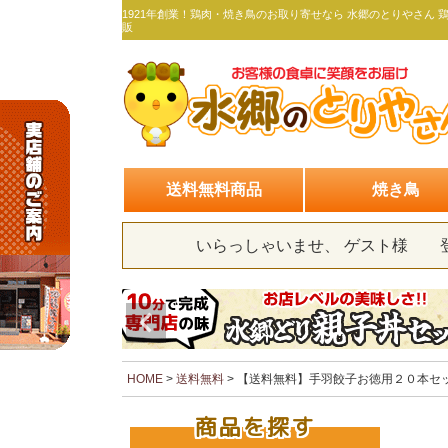
1921年創業！鶏肉・焼き鳥のお取り寄せなら 水郷のとりやさん 
販
送料無料商品
焼き鳥
いらっしゃいませ、 ゲスト様
HOME
送料無料
【送料無料】手羽餃子お徳用２０本セッ
商品を探す