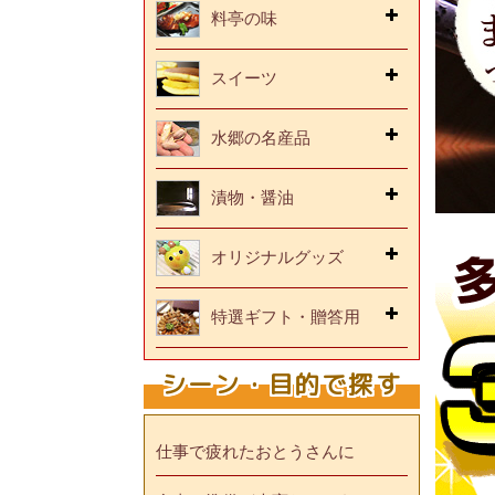
料亭の味
スイーツ
水郷の名産品
漬物・醤油
オリジナルグッズ
特選ギフト・贈答用
シーン・目的で探す
仕事で疲れたおとうさんに