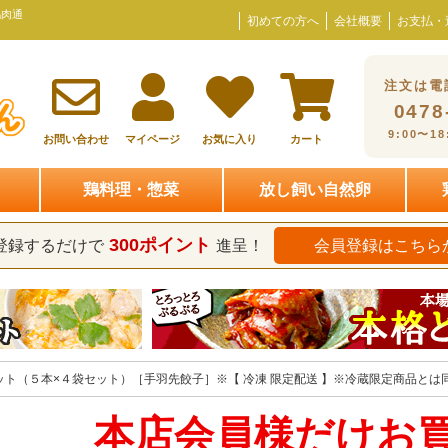
鶏肉通
初めての方へ
会社概要
お支払・
注文は電
0478
9:00〜1
お問い合わせ
マイページ
お気に入り
カート
鶏料理・惣菜
放し飼い自然卵
300ポイント
登録するだけで
進呈！
会員登録はこちら
ト（５本×４袋セット）［手羽先餃子］※【 冷凍 限定配送 】※冷蔵限定商品とは
本店会員様だけお