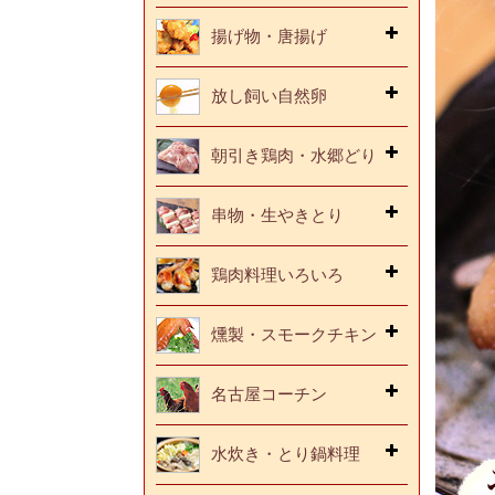
揚げ物・唐揚げ
放し飼い自然卵
朝引き鶏肉・水郷どり
串物・生やきとり
鶏肉料理いろいろ
燻製・スモークチキン
名古屋コーチン
水炊き・とり鍋料理