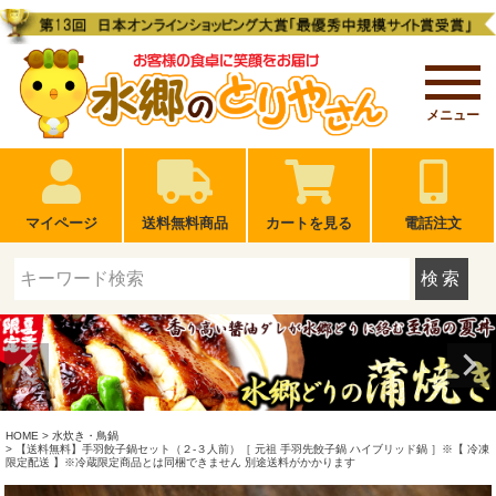
メニュー
マイページ
送料無料商品
カートを見る
電話注文
検索
HOME
水炊き・鳥鍋
【送料無料】手羽餃子鍋セット（２-３人前）［ 元祖 手羽先餃子鍋 ハイブリッド鍋 ］※【 冷凍
限定配送 】※冷蔵限定商品とは同梱できません 別途送料がかかります