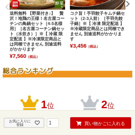
送料無料 【野菜付き♪】 贅
コク旨！手羽餃子キムチ鍋セ
水
沢！地鶏の王様！名古屋コー
ット（2-3人前）［手羽先餃
枚
チンの鳥鍋セット［4-5名様
子鍋］※【 冷凍 限定配送 】
¥
用］［名古屋コーチン鍋セッ
※冷蔵限定商品とは同梱でき
ト（水炊き）］※【 冷蔵 限
ません 別途送料がかかりま
定配送 】※冷凍限定商品と
す
は同梱できません 別途送料
¥
3,456
（税込）
がかかります
¥
7,560
（税込）
総合ランキング
1
2
位
位
お気に入りに
買い物かごに入れる
登録