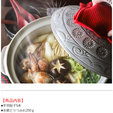
【商品内容】
■手羽餃子5本
■水郷どりつみれ250ｇ