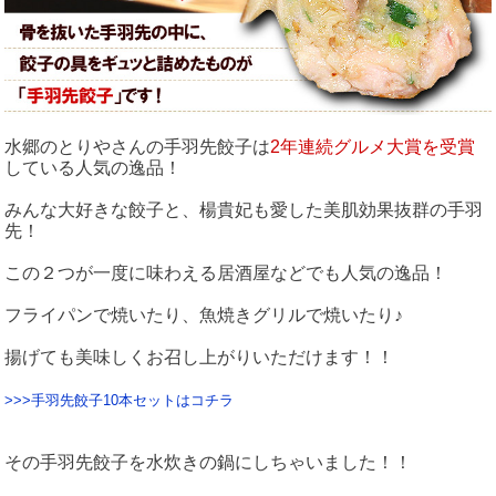
水郷のとりやさんの手羽先餃子は
2年連続グルメ大賞を受賞
している人気の逸品！
みんな大好きな餃子と、楊貴妃も愛した美肌効果抜群の手羽
先！
この２つが一度に味わえる居酒屋などでも人気の逸品！
フライパンで焼いたり、魚焼きグリルで焼いたり♪
揚げても美味しくお召し上がりいただけます！！
>>>手羽先餃子10本セットはコチラ
その手羽先餃子を水炊きの鍋にしちゃいました！！