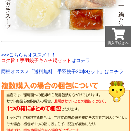
購入手続きへ
購入手続きへ
>>>こちらもオススメ！！
コク旨！手羽餃子キムチ鍋セット
はコチラ
同梱オススメ「送料無料！手羽餃子20本セット」はコチラ