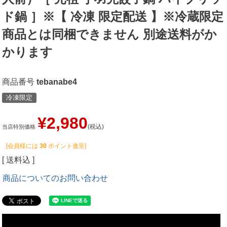
ド鍋 ］※【 冷凍 限定配送 】※冷蔵限定
商品とは同梱できません 別途送料がか
かります
商品番号
tebanabe4
冷凍限定
¥
2,980
税込
当店特別価格
[会員様には
30
ポイント進呈]
送料込
商品についてのお問い合わせ