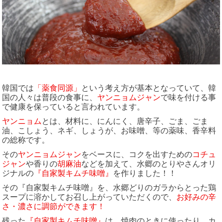
韓国では
「薬食同源」
という考え方が基本となっていて、韓
国の人々は普段の食事に、
ヤンニョムジャン
で味を付ける事
で健康を保っていると言われています。
ヤンニョム
とは、材料に、にんにく、唐辛子、ごま、ごま
油、こしょう、ネギ、しょうが、お味噌、等の薬味、香辛料
の総称です。
その
ヤンニョムジャン
をベースに、コクを出すための
コチュ
ジャン
や香りの
胡麻油
などを加えて、水郷のとりやさんオリ
ジナルの
『自家製キムチ味噌』
を作りました！！
その『自家製キムチ味噌』を、水郷どりのガラからとった鶏
スープに溶かしてお召し上がっていただくので、
お好みの辛
さ・濃さに調節ができます！
残った
『自家製キムチ味噌』
は、焼肉のときに使ったり、カ