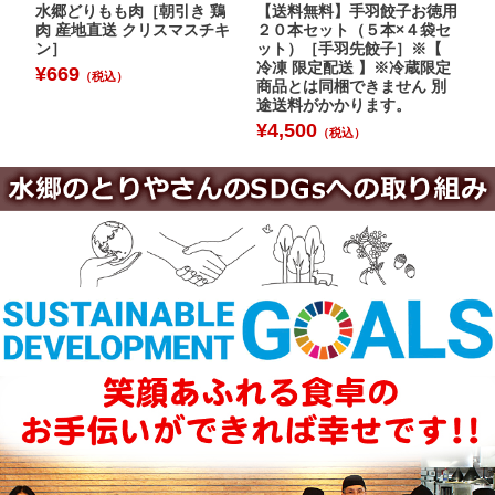
水郷どりもも肉［朝引き 鶏
【送料無料】手羽餃子お徳用
水
肉 産地直送 クリスマスチキ
２０本セット（５本×４袋セ
［
ン］
ット）［手羽先餃子］※【
¥
冷凍 限定配送 】※冷蔵限定
¥
669
（税込）
商品とは同梱できません 別
途送料がかかります。
¥
4,500
（税込）