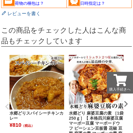
荷物の梱包は？
日時指定は？
レビューを書く
この商品をチェックした人はこんな商
品もチェックしています
購入手続きへ
購入手続きへ
水郷どりスパイシーチキンカ
水郷どり 麻婆豆腐の素 ［1袋
水
レー
250ｇ］【 本格四川麻婆豆腐
1
マーボー豆腐 マーボードウ
パ
¥
810
（税込）
フ ピーシェン豆板醤 花椒 豆
ト