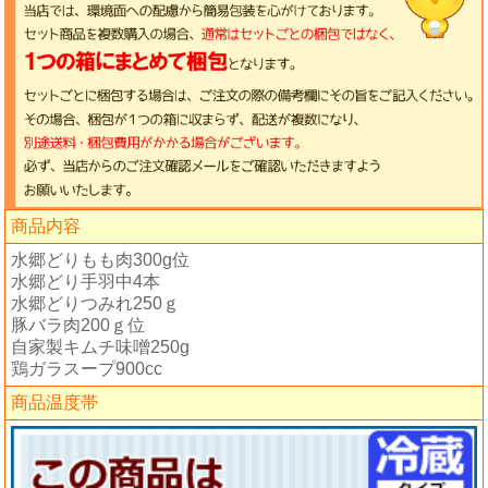
商品内容
水郷どりもも肉300g位
水郷どり手羽中4本
水郷どりつみれ250ｇ
豚バラ肉200ｇ位
自家製キムチ味噌250g
鶏ガラスープ900cc
商品温度帯