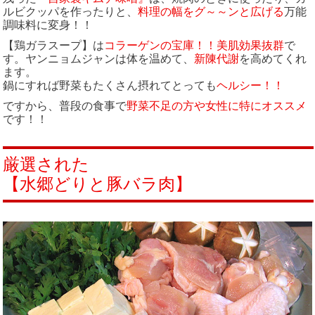
ルビクッパを作ったりと、
料理の幅をグ～～ンと広げる
万能
調味料に変身！！
【鶏ガラスープ】は
コラーゲンの宝庫！！美肌効果抜群
で
す。ヤンニョムジャンは体を温めて、
新陳代謝
を高めてくれ
ます。
鍋にすれば野菜もたくさん摂れてとっても
ヘルシー！！
ですから、普段の食事で
野菜不足の方や女性に特にオススメ
です！！
厳選された
【水郷どりと豚バラ肉】