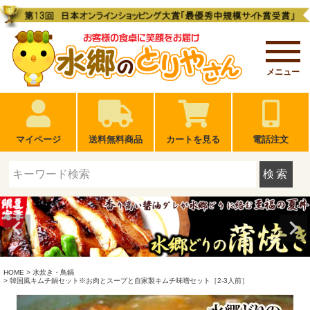
メニュー
マイページ
送料無料商品
カートを見る
電話注文
検索
HOME
水炊き・鳥鍋
韓国風キムチ鍋セット※お肉とスープと自家製キムチ味噌セット［2-3人前］