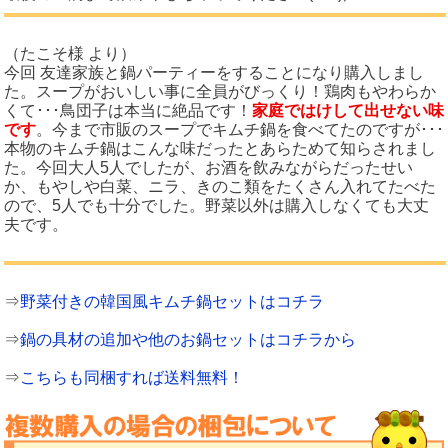
（たこそ様 より）
今回 友達家族と鍋パーティーをすることになり購入しまし
た。スープがおいしい事に全員がびっくり！鶏肉もやわらか
くて･･･鳥団子は本当に絶品です！
家庭ではけして出せない味
です
。今まで市販のスープでキムチ鍋を食べてたのですが･･･
本物のキムチ鍋はこんな味だったとあらためて知らされまし
た。今回大人5人でしたが、お酒を飲みながらだったせい
か、もやしや白菜、ニラ、きのこ類をたくさん入れてたべた
ので、5人でも十分でした。野菜以外は購入しなくても大丈
夫です。
⇒
野菜付きの韓国風キムチ鍋セットはコチラ
⇒
鍋の具材の追加や他のお鍋セットはコチラから
⇒
こちらも同梱すれば送料無料！