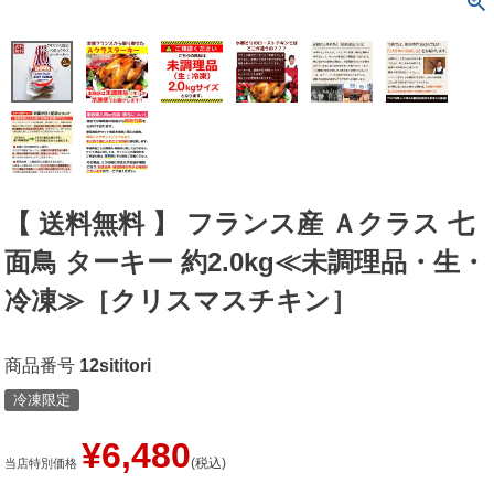
【 送料無料 】 フランス産 Ａクラス 七
面鳥 ターキー 約2.0kg≪未調理品・生・
冷凍≫［クリスマスチキン］
商品番号
12sititori
冷凍限定
¥
6,480
税込
当店特別価格