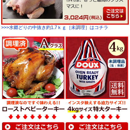
>>>水郷どりの中抜き約1.7ｋｇ［未調理］はコチラ