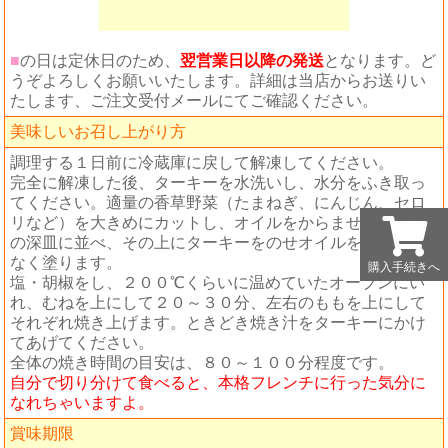
■
の日は定休日のため、
翌営業日以降の発送
となります。ど
うぞよろしくお願いいたします。詳細は当店からお送りい
たします、ご注文受付メールにてご確認ください。
美味しいお召し上がり方
調理する１日前に冷蔵庫に戻して解凍してください。
完全に解凍した後、ターキーを水洗いし、水分をふき取っ
てください。適量の香草野菜（たまねぎ、にんじん、セロ
リなど）を大きめにカットし、オイルをからませて耐熱用
の深皿に並べ、その上にターキーをのせオイルをまんべん
なく塗ります。
購入手続きへ
購入手続きへ
塩・胡椒をし、２００℃くらいに温めていたオーブンにい
れ、むねを上にして２０～３０分、左右のももを上にして
それぞれ焼き上げます。ときどき焼き汁をターキーにかけ
てあげてください。
全体の焼き時間の目安は、８０～１００分程度です。
自分で切り分けて食べると、本格フレンチに行った気分に
なれちゃいますよ。
賞味期限