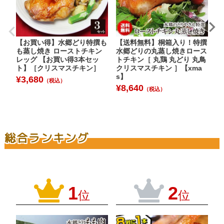
【お買い得】水郷どり特撰も
【送料無料】桐箱入り！特撰
個
も蒸し焼き ローストチキン
水郷どりの丸蒸し焼きロース
】
レッグ 【お買い得3本セッ
トチキン［ 丸鶏 丸どり 丸鳥
ラ
ト】［クリスマスチキン］
クリスマスチキン ］【xma
バ
s】
［
¥
3,680
（税込）
※
¥
8,640
（税込）
【
定
¥
総合ランキング
1
2
位
位