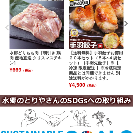
水郷どりもも肉［朝引き 鶏
【送料無料】手羽餃子お徳用
水
肉 産地直送 クリスマスチキ
２０本セット（５本×４袋セ
【
ン］
ット）［手羽先餃子］※【
¥
冷凍 限定配送 】※冷蔵限定
¥
669
（税込）
商品とは同梱できません 別
途送料がかかります。
¥
4,500
（税込）