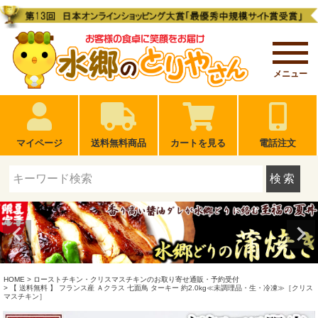
メニュー
マイページ
送料無料商品
カートを見る
電話注文
検索
HOME
ローストチキン・クリスマスチキンのお取り寄せ通販・予約受付
【 送料無料 】 フランス産 Ａクラス 七面鳥 ターキー 約2.0kg≪未調理品・生・冷凍≫［クリス
マスチキン］