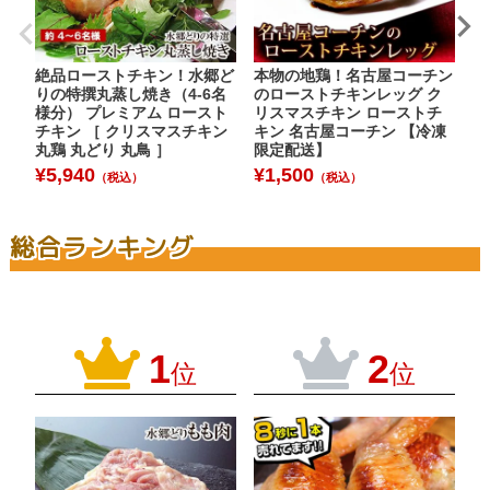
絶品ローストチキン！水郷ど
本物の地鶏！名古屋コーチン
水
りの特撰丸蒸し焼き（4-6名
のローストチキンレッグ ク
枚
様分） プレミアム ロースト
リスマスチキン ローストチ
¥
チキン ［ クリスマスチキン
キン 名古屋コーチン 【冷凍
丸鶏 丸どり 丸鳥 ］
限定配送】
¥
5,940
¥
1,500
（税込）
（税込）
総合ランキング
1
2
位
位