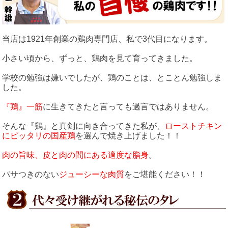
当店は1921年創業の鶏肉専門店、私で3代目になります。
小さい頃から、ずっと、鶏肉を見て育ってきました。
学校の勉強は嫌いでしたが、鶏のことは、とことん勉強しま
した。
『鶏』一筋
に生きてきたと言っても過言ではありません。
そんな『鶏』と真剣に向き合ってきた私が、
ローストチキン
にピッタリの国産鶏
を選んで焼き上げました！！
肉の旨味、皮と肉の間にある適度な脂身
。
パサつきのない
ジューシーな肉質
をご堪能ください！！