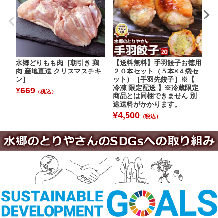
水郷どりもも肉［朝引き 鶏
【送料無料】手羽餃子お徳用
水
肉 産地直送 クリスマスチキ
２０本セット（５本×４袋セ
［
ン］
ット）［手羽先餃子］※【
¥
冷凍 限定配送 】※冷蔵限定
¥
669
（税込）
商品とは同梱できません 別
途送料がかかります。
¥
4,500
（税込）