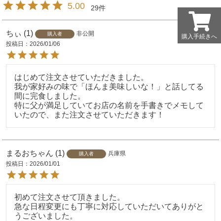
5.00
29
ちぃ
1
非公開
購入者
購入手続きへ
購入手続きへ
投稿日
2026/01/06
はじめて注文させていただきました。

我が家好みの味で「ほんま美味しいな！」と話してる
間に完食しました。

特に父が満足していてお店の名前を手書きでメモして
いたので、また注文させていただきます！
まるおちゃん
1
兵庫県
購入者
投稿日
2026/01/01
初めて注文させて頂きました。

急な日程変更にも丁寧に対応していただいてありがと
うございました。
