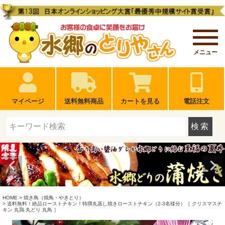
メニュー
マイページ
送料無料商品
カートを見る
電話注文
検索
HOME
焼き鳥（焼鳥・やきとり）
送料無料！絶品ローストチキン！特撰丸蒸し焼きローストチキン（2-3名様分）［ クリスマスチ
キン 丸鶏 丸どり 丸鳥 ］