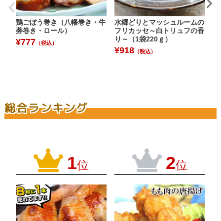
鶏ごぼう巻き（八幡巻き・牛
水郷どりとマッシュルームの
【
蒡巻き・ロール）
フリカッセ～白トリュフの香
ブ
り～（1袋220ｇ）
¥
777
¥
（税込）
¥
918
（税込）
総合ランキング
1
2
位
位