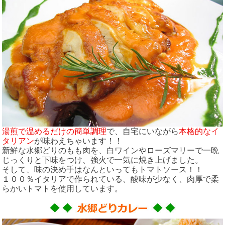
湯煎で温めるだけの簡単調理
で、自宅にいながら
本格的なイ
タリアン
が味わえちゃいます！！
新鮮な水郷どりのもも肉を、白ワインやローズマリーで一晩
じっくりと下味をつけ、強火で一気に焼き上げました。
そして、味の決め手はなんといってもトマトソース！！
１００％イタリアで作られている、酸味が少なく、肉厚で柔
らかいトマトを使用しています。