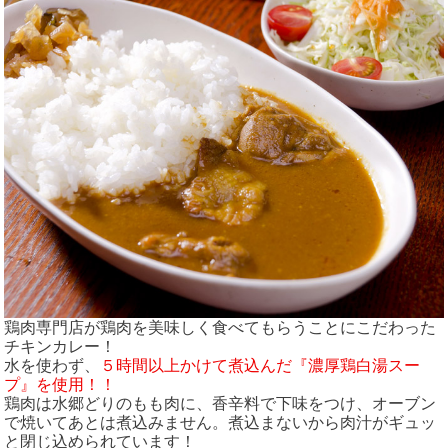
鶏肉専門店が鶏肉を美味しく食べてもらうことにこだわった
チキンカレー！
水を使わず、
５時間以上かけて煮込んだ『濃厚鶏白湯スー
プ』を使用！！
鶏肉は水郷どりのもも肉に、香辛料で下味をつけ、オーブン
で焼いてあとは煮込みません。煮込まないから肉汁がギュッ
と閉じ込められています！