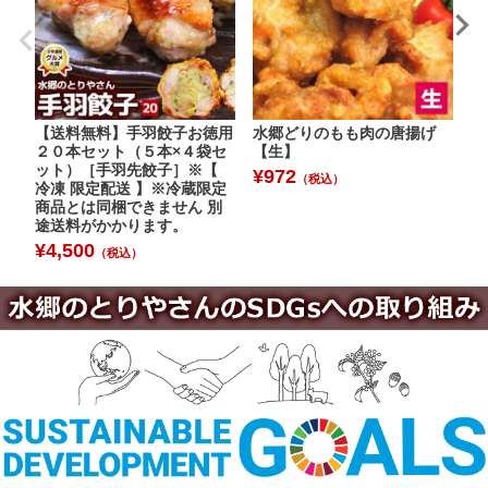
【送料無料】手羽餃子お徳用
水郷どりのもも肉の唐揚げ
水
２０本セット（５本×４袋セ
【生】
肉
ット）［手羽先餃子］※【
ン
¥
972
（税込）
冷凍 限定配送 】※冷蔵限定
¥
商品とは同梱できません 別
途送料がかかります。
¥
4,500
（税込）