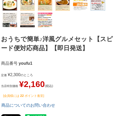
おうちで簡単♪洋風グルメセット【スピ
ード便対応商品】【即日発送】
商品番号
youfu1
¥
2,300
のところ
定価
¥
2,160
税込
当店特別価格
[会員様には
22
ポイント進呈]
商品についてのお問い合わせ