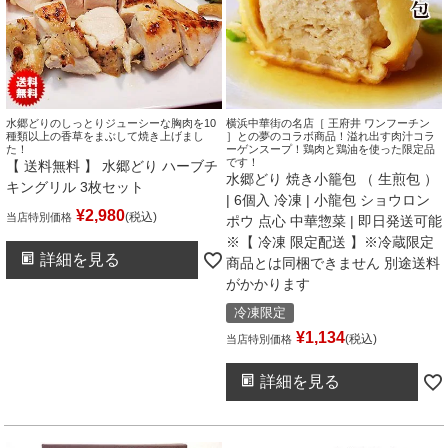
水郷どりのしっとりジューシーな胸肉を10
横浜中華街の名店［ 王府井 ワンフーチン
種類以上の香草をまぶして焼き上げまし
］との夢のコラボ商品！溢れ出す肉汁コラ
た！
ーゲンスープ！鶏肉と鶏油を使った限定品
です！
【 送料無料 】 水郷どり ハーブチ
水郷どり 焼き小籠包 （ 生煎包 ）
キングリル 3枚セット
| 6個入 冷凍 | 小龍包 ショウロン
¥
2,980
税込
当店特別価格
ポウ 点心 中華惣菜 | 即日発送可能
※【 冷凍 限定配送 】※冷蔵限定
詳細を見る
商品とは同梱できません 別途送料
がかかります
冷凍限定
¥
1,134
税込
当店特別価格
詳細を見る