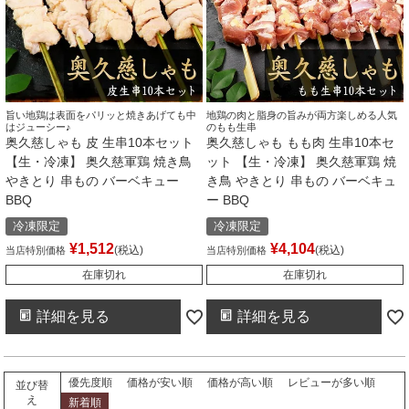
旨い地鶏は表面をパリッと焼きあげても中
地鶏の肉と脂身の旨みが両方楽しめる人気
はジューシー♪
のもも生串
奥久慈しゃも 皮 生串10本セット
奥久慈しゃも もも肉 生串10本セ
【生・冷凍】 奥久慈軍鶏 焼き鳥
ット 【生・冷凍】 奥久慈軍鶏 焼
やきとり 串もの バーベキュー
き鳥 やきとり 串もの バーベキュ
BBQ
ー BBQ
冷凍限定
冷凍限定
¥
1,512
¥
4,104
税込
税込
当店特別価格
当店特別価格
在庫切れ
在庫切れ
詳細を見る
詳細を見る
優先度順
価格が安い順
価格が高い順
レビューが多い順
並び替
え
新着順