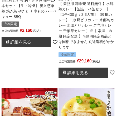
奥久慈しゃも 胸・ささみ 生串10
【 業務用 卸販売 送料無料 】水郷
本セット 【生・冷凍】 奥久慈軍
鶏カレー【缶詰・24缶セット】
鶏 焼き鳥 やきとり 串もの バーベ
【1缶430ｇ：2-3人前】【欧風カ
キュー BBQ
レー】［水郷どりカレー 水郷鳥カ
冷凍限定
レー 水郷とりカレー ご当地カレ
¥
2,160
ー 千葉県カレー ］※【 常温・冷
税込
当店特別価格
蔵 限定配送 】※冷凍限定商品と
は同梱できません 別途送料がかか
詳細を見る
ります
冷蔵限定
¥
29,160
税込
当店特別価格
詳細を見る