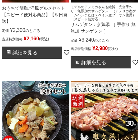
モデルのアンミカさんも絶賛！完全手作
おうちで簡単♪洋風グルメセット
り・無添加のサムゲタン！（アメリカ産ゲ
【スピード便対応商品】【即日発
ームヘンまたはスペイン産プーサン使用）
［スピード便対応］
送】
サムゲタン：参鶏湯 ［ 手作り 無
¥
2,300
のところ
添加 サンゲタン ］
定価
¥
2,160
税込
当店特別価格
¥
3,240
のところ
定価
¥
2,980
税込
当店特別価格
詳細を見る
詳細を見る