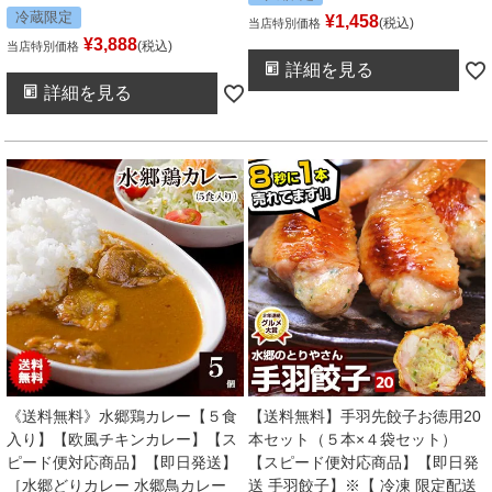
冷蔵限定
¥
1,458
税込
当店特別価格
¥
3,888
税込
当店特別価格
詳細を見る
詳細を見る
《送料無料》水郷鶏カレー【５食
【送料無料】手羽先餃子お徳用20
入り】【欧風チキンカレー】【ス
本セット（５本×４袋セット）
ピード便対応商品】【即日発送】
【スピード便対応商品】【即日発
［水郷どりカレー 水郷鳥カレー
送 手羽餃子】※【 冷凍 限定配送