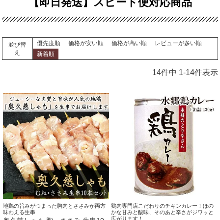
【即日発送】スピード便対応商品
優先度順
価格が安い順
価格が高い順
レビューが多い順
並び替
え
新着順
14
件中
1
-
14
件表示
地鶏の旨みがつまった胸肉とささみが両方
鶏肉専門店こだわりのチキンカレー！ほの
味わえる生串
かな甘みと酸味、そのあと辛さがジワッと
広がります！