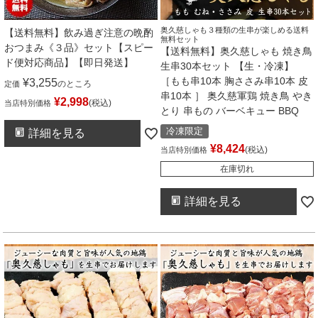
奥久慈しゃも３種類の生串が楽しめる送料
【送料無料】飲み過ぎ注意の晩酌
無料セット
おつまみ《３品》セット【スピー
【送料無料】奥久慈しゃも 焼き鳥
ド便対応商品】【即日発送】
生串30本セット 【生・冷凍】
［もも串10本 胸ささみ串10本 皮
¥
3,255
のところ
定価
串10本 ］ 奥久慈軍鶏 焼き鳥 やき
¥
2,998
税込
当店特別価格
とり 串もの バーベキュー BBQ
冷凍限定
詳細を見る
¥
8,424
税込
当店特別価格
在庫切れ
詳細を見る