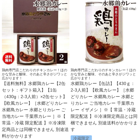
鶏肉専門店こだわりのチキンカレー！ほの
鶏肉専門店こだわりのチキンカレー！ほの
かな甘みと酸味、そのあと辛さがジワッと
かな甘みと酸味、そのあと辛さがジワッと
広がります！
広がります！
【送料無料】水郷鶏カレー【2缶
水郷鶏カレー【缶詰】【430ｇ：
セット：ギフト箱入】【1缶
2-3人前】【欧風カレー】［水郷
（430g：2-3人前）×2缶セット】
どりカレー 水郷鳥カレー 水郷と
【欧風カレー】［水郷どりカレー
りカレー ご当地カレー 千葉県カ
水郷鳥カレー 水郷とりカレー ご
レー イザメシ ］※【 常温・冷蔵
当地カレー 千葉県カレー ］※【
限定配送 】※冷凍限定商品とは同
常温・冷蔵 限定配送 】※冷凍限
梱できません 別途送料がかかりま
定商品とは同梱できません 別途送
す
料がかかります
冷蔵限定