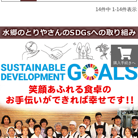
14
件中
1
-
14
件表示
購入手続きへ
購入手続きへ