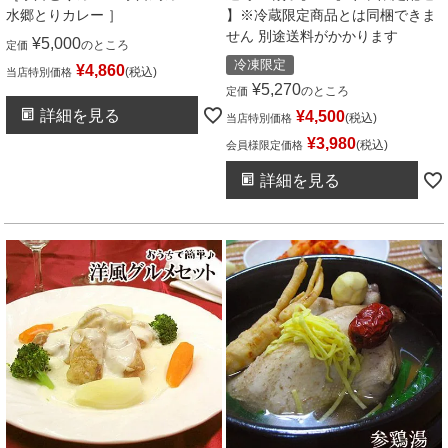
水郷とりカレー ］
】※冷蔵限定商品とは同梱できま
せん 別途送料がかかります
¥
5,000
のところ
定価
冷凍限定
¥
4,860
税込
当店特別価格
¥
5,270
のところ
定価
詳細を見る
¥
4,500
税込
当店特別価格
¥
3,980
税込
会員様限定価格
詳細を見る