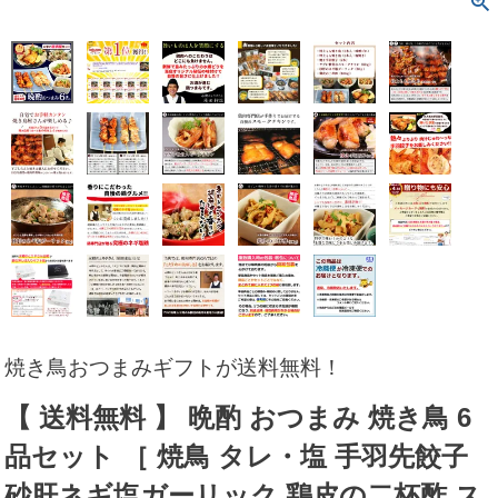
焼き鳥おつまみギフトが送料無料！
【 送料無料 】 晩酌 おつまみ 焼き鳥 6
品セット ［ 焼鳥 タレ・塩 手羽先餃子
砂肝ネギ塩ガーリック 鶏皮の二杯酢 ス