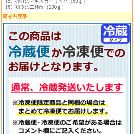
【5】砂肝のネギ塩ガーリック（80ｇ）
【6】鶏皮の二杯酢（100ｇ）
商品温度帯