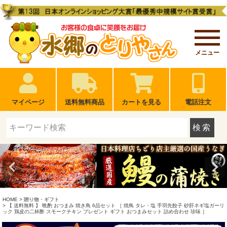
メニュー
マイページ
送料無料商品
カートを見る
電話注文
検索
HOME
贈り物・ギフト
【 送料無料 】 晩酌 おつまみ 焼き鳥 6品セット ［ 焼鳥 タレ・塩 手羽先餃子 砂肝ネギ塩ガーリ
ック 鶏皮の二杯酢 スモークチキン プレゼント ギフト おつまみセット 詰め合わせ 珍味 ］