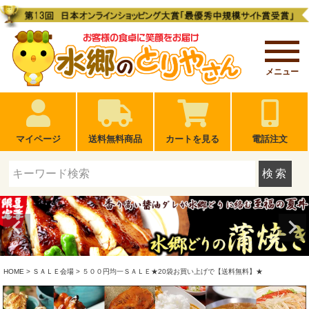
メニュー
マイページ
送料無料商品
カートを見る
電話注文
検索
HOME
ＳＡＬＥ会場
５００円均一ＳＡＬＥ★20袋お買い上げで【送料無料】★