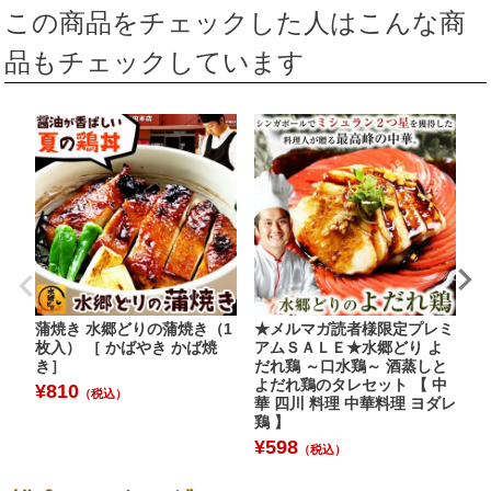
この商品をチェックした人はこんな商
品もチェックしています
蒲焼き 水郷どりの蒲焼き（1
★メルマガ読者様限定プレミ
ふ
枚入） ［ かばやき かば焼
アムＳＡＬＥ★水郷どり よ
の
き］
だれ鶏 ～口水鶏～ 酒蒸しと
g
よだれ鶏のタレセット 【 中
¥
810
¥
（税込）
華 四川 料理 中華料理 ヨダレ
鶏 】
¥
598
（税込）