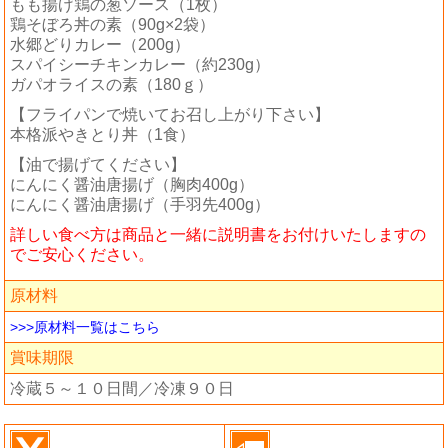
もも揚げ鶏の葱ソース（1枚）
鶏そぼろ丼の素（90g×2袋）
水郷どりカレー（200g）
スパイシーチキンカレー（約230g）
ガパオライスの素（180ｇ）
【フライパンで焼いてお召し上がり下さい】
本格派やきとり丼（1食）
【油で揚げてください】
にんにく醤油唐揚げ（胸肉400g）
にんにく醤油唐揚げ（手羽先400g）
詳しい食べ方は商品と一緒に説明書をお付けいたしますの
でご安心ください。
原材料
>>>原材料一覧はこちら
賞味期限
冷蔵５～１０日間／冷凍９０日