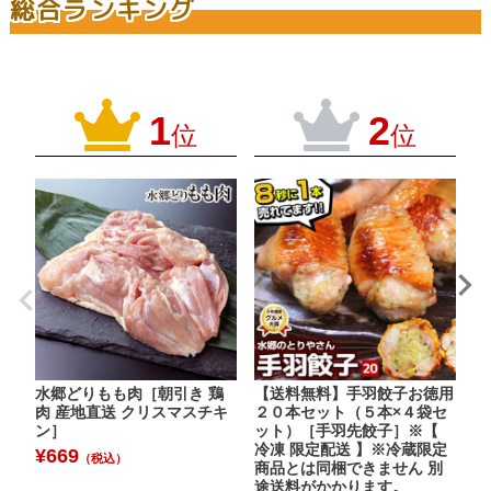
総合ランキング
1
2
位
位
水郷どりもも肉［朝引き 鶏
【送料無料】手羽餃子お徳用
水
肉 産地直送 クリスマスチキ
２０本セット（５本×４袋セ
［
ン］
ット）［手羽先餃子］※【
¥
冷凍 限定配送 】※冷蔵限定
¥
669
（税込）
商品とは同梱できません 別
途送料がかかります。