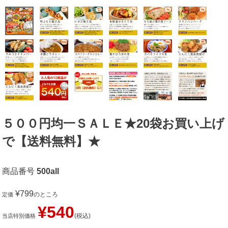
５００円均一ＳＡＬＥ★20袋お買い上げ
で【送料無料】★
商品番号
500all
¥
799
のところ
定価
¥
540
税込
当店特別価格