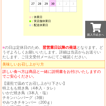
購入手続きへ
購入手続きへ
■
の日は定休日のため、
翌営業日以降の発送
となります。ど
うぞよろしくお願いいたします。詳細は当店からお送りい
たします、ご注文受付メールにてご確認ください。
美味しいお召し上がり方
詳しい食べ方は商品と一緒に説明書をお付けいたしますの
でご安心ください。
【湯煎で温めてお召し上がり下さい】
特上もも焼き鳥（4本入・タレ）
いかだ焼き鳥（3本入・塩）
チキンハンバーグ（3個）
やみつきチキンバー（200ｇ）