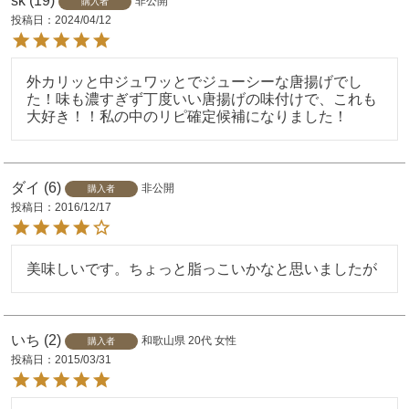
sk
19
非公開
購入者
投稿日
2024/04/12
外カリッと中ジュワッとでジューシーな唐揚げでし
た！味も濃すぎず丁度いい唐揚げの味付けで、これも
大好き！！私の中のリピ確定候補になりました！
ダイ
6
非公開
購入者
投稿日
2016/12/17
美味しいです。ちょっと脂っこいかなと思いましたが
いち
2
和歌山県
20代
女性
購入者
投稿日
2015/03/31