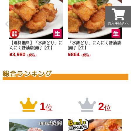
購入手続きへ
購入手続きへ
【送料無料】「水郷どり」に
「水郷どり」にんにく醤油唐
水
んにく醤油唐揚げ【生】
揚げ【生】
【
つ
¥
3,980
¥
864
（税込）
（税込）
¥
総合ランキング
1
2
位
位