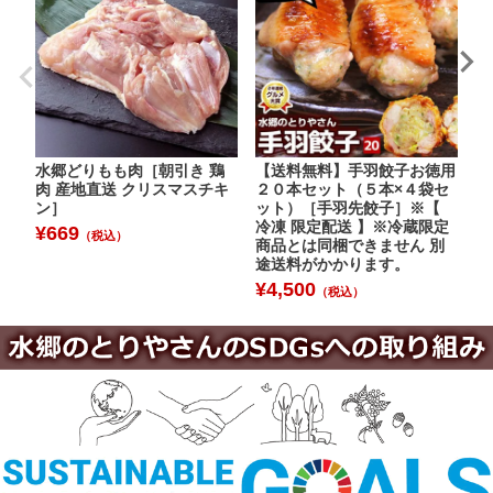
水郷どりもも肉［朝引き 鶏
【送料無料】手羽餃子お徳用
水
肉 産地直送 クリスマスチキ
２０本セット（５本×４袋セ
【
ン］
ット）［手羽先餃子］※【
¥
冷凍 限定配送 】※冷蔵限定
¥
669
（税込）
商品とは同梱できません 別
途送料がかかります。
¥
4,500
（税込）