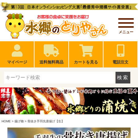
メニュー
マイページ
送料無料商品
カートを見る
電話注文
検索
HOME
揚げ物
骨抜き手羽先唐揚げ【生】