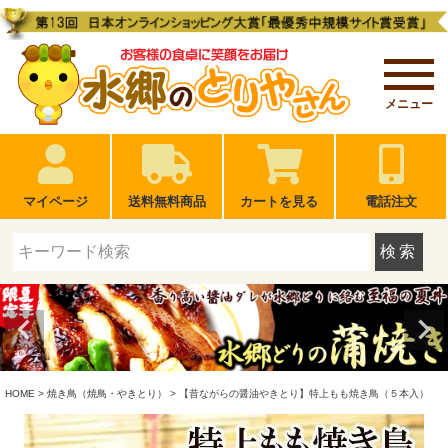
メニュー
マイページ
送料無料商品
カートを見る
電話注文
検索
HOME
焼き鳥（焼鳥・やきとり）
【昔ながらの醤油やきとり】特上もも焼き鳥（５本入）