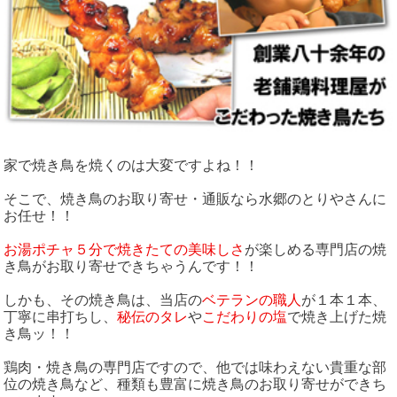
家で焼き鳥を焼くのは大変ですよね！！
そこで、焼き鳥のお取り寄せ・通販なら水郷のとりやさんに
お任せ！！
お湯ポチャ５分で焼きたての美味しさ
が楽しめる専門店の焼
き鳥がお取り寄せできちゃうんです！！
しかも、その焼き鳥は、当店の
ベテランの職人
が１本１本、
丁寧に串打ちし、
秘伝のタレ
や
こだわりの塩
で焼き上げた焼
き鳥ッ！！
鶏肉・焼き鳥の専門店ですので、他では味わえない貴重な部
位の焼き鳥など、種類も豊富に焼き鳥のお取り寄せができち