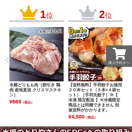
1
2
位
位
購入手続きへ
購入手続きへ
水郷どりもも肉［朝引き 鶏
【送料無料】手羽餃子お徳用
水
肉 産地直送 クリスマスチキ
２０本セット（５本×４袋セ
［
ン］
ット）［手羽先餃子］※【
¥
冷凍 限定配送 】※冷蔵限定
¥
669
（税込）
商品とは同梱できません 別
途送料がかかります。
¥
4,500
（税込）