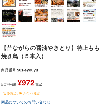
【昔ながらの醤油やきとり】特上もも
焼き鳥（５本入）
商品番号
501-syouyu
¥
972
税込
当店特別価格
[会員様には
10
ポイント進呈]
商品についてのお問い合わせ