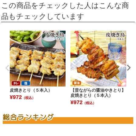
この商品をチェックした人はこんな商
品もチェックしています
皮焼きとり（５本入）
【昔ながらの醤油やきとり】
「
皮焼きとり（５本入）
（
¥
972
（税込）
¥
972
¥
（税込）
総合ランキング