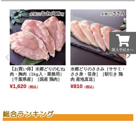
購入手続きへ
購入手続きへ
【お買い得】水郷どりのむね
水郷どりのささみ［ササミ・
水
肉・胸肉（1kg入・業務用）
ささ身・笹身］［朝引き 鶏
肉
［千葉県産］［国産 鶏肉］
肉 産地直送］
ン
¥
1,620
¥
810
¥
（税込）
（税込）
総合ランキング