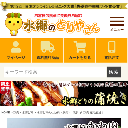
メニュー
マイページ
送料無料商品
カートを見る
電話注文
検索
HOME
鶏肉・水郷どり
水郷どりのむね肉（胸肉）［朝引き 鶏肉 産地直送］