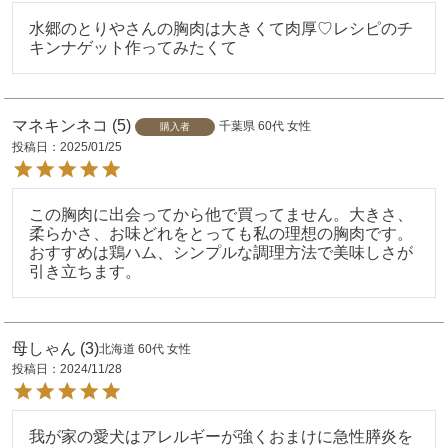
水郷のとりやさんの胸肉は大きくて肉厚♡レシピのチ
キンナゲット作ってみたくて
マネキンネコ
5
千葉県
60代
女性
購入者
投稿日
2025/01/25
この胸肉に出会ってから他で買ってません。大きさ、
柔らかさ、お味どれをとっても私の理想の胸肉です。

おすすめは鶏ハム、シンプルな調理方法で美味しさが
母しゃん
3
北海道
60代
女性
投稿日
2024/11/28
我が家の愛犬はアレルギーが強くおまけに急性膵炎を