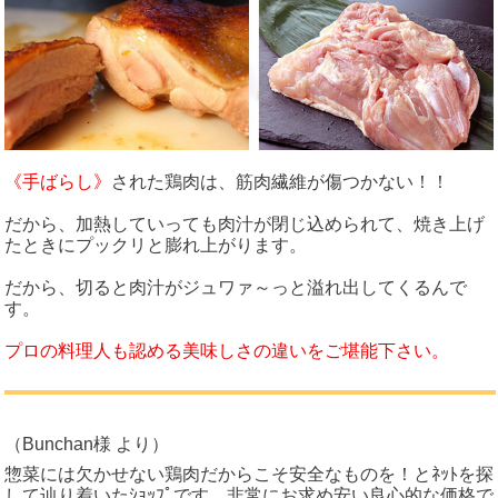
《手ばらし》
された鶏肉は、筋肉繊維が傷つかない！！
だから、加熱していっても肉汁が閉じ込められて、焼き上げ
たときにプックリと膨れ上がります。
だから、切ると肉汁がジュワァ～っと溢れ出してくるんで
す。
プロの料理人も認める美味しさの違いをご堪能下さい。
（Bunchan様 より）
惣菜には欠かせない鶏肉だからこそ安全なものを！とﾈｯﾄを探
して辿り着いたｼｮｯﾌﾟです。非常にお求め安い良心的な価格で