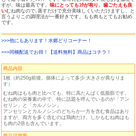
すが、味は最高です。
味にとってもｺｸが有り、歯ごたえも良
い
むね肉なので､蒸すだけで充分美味しくいただけますし、と
言うよりこの調理法が一番好きです。もも肉もとてもお勧め
です。
>>>他にもあります！水郷どりコーナー！
>>>同梱配送でお得！【送料無料】商品はコチラ！
商品内容
1枚（約250g前後。個体によって多少 大きさが異なりま
す）
むね肉はもも肉と比べても、特に高たんぱく低脂肪です。
むね肉の栄養素の中で、特に話題を呼んでいるのが「アン
セリン」と「カルノシン」
アンセリンとカルノシンのどちらか一方を含む食品はあり
ますが、両方を多く含むのは鶏肉だけ。しかもむね肉はも
も肉の2倍も含んでいます。
商品温度帯