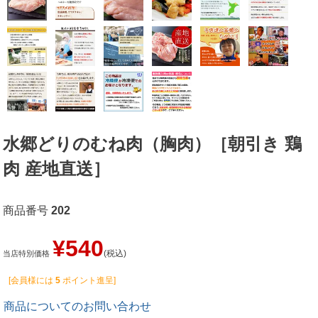
水郷どりのむね肉（胸肉）［朝引き 鶏
肉 産地直送］
商品番号
202
¥
540
税込
当店特別価格
[会員様には
5
ポイント進呈]
商品についてのお問い合わせ