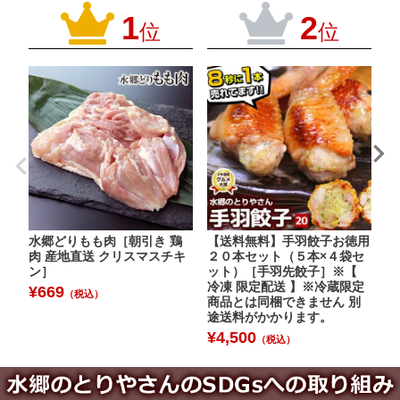
1
2
位
位
水郷どりもも肉［朝引き 鶏
【送料無料】手羽餃子お徳用
水
肉 産地直送 クリスマスチキ
２０本セット（５本×４袋セ
【
ン］
ット）［手羽先餃子］※【
¥
冷凍 限定配送 】※冷蔵限定
¥
669
（税込）
商品とは同梱できません 別
途送料がかかります。
¥
4,500
（税込）