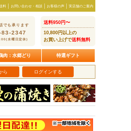
送料
お問い合わせ・相談
お客様の声
実店舗のご案内
送料950円〜
話でも承ります
-83-2347
10,800円以上の
お買い上げで
送料無料
8:00(水曜日定休)
鶏肉：水郷どり
特選ギフト
から
ログインする