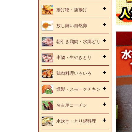
揚げ物・唐揚げ
放し飼い自然卵
朝引き鶏肉・水郷どり
串物・生やきとり
鶏肉料理いろいろ
燻製・スモークチキン
名古屋コーチン
水炊き・とり鍋料理