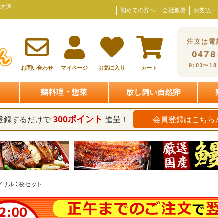
鶏肉通
初めての方へ
会社概要
お支払・
注文は電
0478
9:00〜1
お問い合わせ
マイページ
お気に入り
カート
鶏料理・惣菜
放し飼い自然卵
300ポイント
登録するだけで
進呈！
会員登録はこちら
グリル 3枚セット