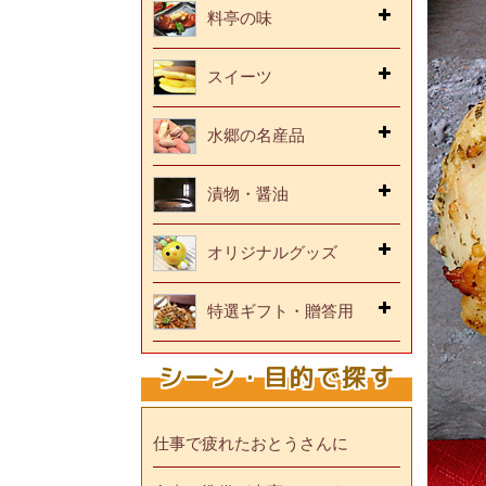
料亭の味
スイーツ
水郷の名産品
漬物・醤油
オリジナルグッズ
特選ギフト・贈答用
シーン・目的で探す
仕事で疲れたおとうさんに