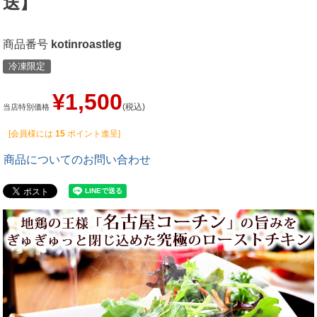
送】
商品番号
kotinroastleg
冷凍限定
¥
1,500
税込
当店特別価格
[会員様には
15
ポイント進呈]
商品についてのお問い合わせ