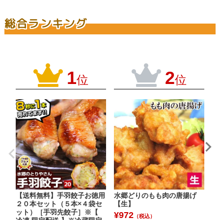
総合ランキング
1
2
位
位
【送料無料】手羽餃子お徳用
水郷どりのもも肉の唐揚げ
水
２０本セット（５本×４袋セ
【生】
肉
ット）［手羽先餃子］※【
ン
¥
972
（税込）