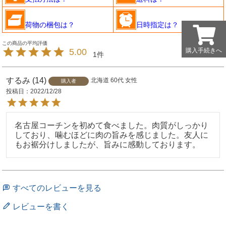
荷物の梱包は？
日時指定は？
5.00
購入手続きへ
購入手続きへ
1
するみ
14
北海道
60代
女性
購入者
投稿日
2022/12/28
名古屋コーチンを初めて食べました。肉質がしっかり
しており、噛むほどに肉の旨みを感じました。友人に
もお裾分けしましたが、旨みに感動しております。
すべてのレビューを見る
レビューを書く