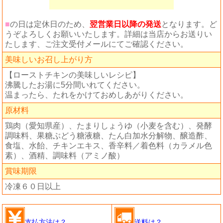
■
の日は定休日のため、
翌営業日以降の発送
となります。ど
うぞよろしくお願いいたします。詳細は当店からお送りい
たします、ご注文受付メールにてご確認ください。
美味しいお召し上がり方
【ローストチキンの美味しいレシピ】
沸騰したお湯に5分間いれてください。
温まったら、たれをかけておめしあがりください。
原材料
鶏肉（愛知県産）、たまりしょうゆ（小麦を含む）、発酵
調味料、果糖ぶどう糖液糖、たん白加水分解物、醸造酢、
食塩、水飴、チキンエキス、香辛料／着色料（カラメル色
素）、酒精、調味料（アミノ酸）
賞味期限
冷凍６０日以上
支払方法は？
送料は？