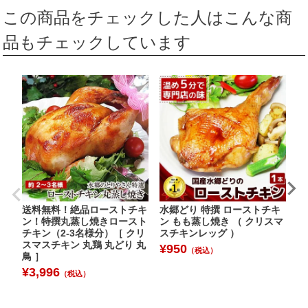
この商品をチェックした人はこんな商
品もチェックしています
送料無料！絶品ローストチキ
水郷どり 特撰 ローストチキ
水
ン！特撰丸蒸し焼きロースト
ン もも蒸し焼き （ クリスマ
ト
チキン（2-3名様分）［ クリ
スチキンレッグ ）
コ
スマスチキン 丸鶏 丸どり 丸
ン
¥
950
（税込）
鳥 ］
¥
¥
3,996
（税込）