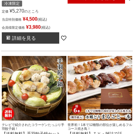
冷凍限定
¥
5,270
のところ
定価
¥
4,500
税込
当店特別価格
¥
3,980
税込
会員様限定価格
詳細を見る
テレビで紹介されたコラーゲンたっぷり手
世界初！1本で12種類の部位が楽しめるフル
羽餃子鍋！
コース焼き鳥！
【送料無料】手羽餃子鍋セット
【送料無料】ＴＶ・雑誌で話