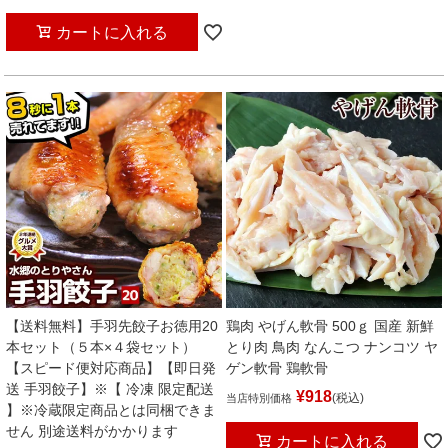
カートに入れる
【送料無料】手羽先餃子お徳用20
鶏肉 やげん軟骨 500ｇ 国産 新鮮
本セット（５本×４袋セット）
とり肉 鳥肉 なんこつ ナンコツ ヤ
【スピード便対応商品】【即日発
ゲン軟骨 鶏軟骨
送 手羽餃子】※【 冷凍 限定配送
¥
918
税込
当店特別価格
】※冷蔵限定商品とは同梱できま
せん 別途送料がかかります
カートに入れる