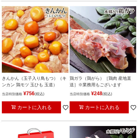
きんかん（玉子入り鳥もつ）（キ
鶏ガラ（鶏がら）［鶏肉 産地直
ンカン 鶏モツ 玉ひも 玉道）
送］※業務用もございます
¥
756
¥
248
税込
税込
当店特別価格
当店特別価格
カートに入れる
カートに入れる