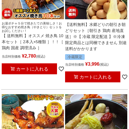
お湯ポチャ５分で焼きたての美味しさ！お
【送料無料】水郷どりの朝引き朝
得なおすすめ焼き鳥（やきとり）セットを
どりセット［朝引き 鶏肉 産地直
お試しください！
【 送料無料 】オススメ 焼き鳥 10
送］※【 冷蔵 限定配送 】※冷凍
本セット［ 2本入×5種類 ］！！［
限定商品とは同梱できません 別途
鶏肉 国産 調理済み ］
送料がかかります
¥
2,780
税込
当店特別価格
冷蔵限定
¥
3,996
税込
当店特別価格
カートに入れる
カートに入れる