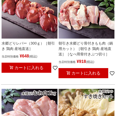
水郷どりレバー（300ｇ）［朝引
朝引き水郷どり骨付きもも肉（鍋
き 鶏肉 産地直送］
用カット）［朝引き 鶏肉 産地直
送］［なべ用骨付きぶつ切り］
¥
648
税込
当店特別価格
¥
918
税込
当店特別価格
カートに入れる
カートに入れる