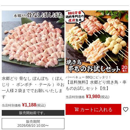
バーベキュー BBQにピッタリ！
水郷どり 骨なし ぼんぼち （ ぼん
【送料無料】水郷どり焼き鳥・串
じり ・ ボンボチ ・ テール ）※お
ものお試しセット【生】
一人様２袋まででお願いいたしま
¥
3,980
す
税込
当店特別価格
¥
1,188
税込
当店特別価格
カートに入れる
販売開始前です。
販売期間
2026/08/10 10:00
〜