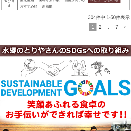
並び替
え
おすすめ順
新着順
304
件中
1
-
50
件表示
1
2
…
7