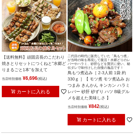
二代目の時代に販売していた「鳥もつ煮」
【送料無料】頑固店長のこだわり
が当時の味を再現して復活！水郷どりのレ
焼きとりセットにつくねと"水郷ど
バーやハラミ、砂肝などを贅沢に使い、秘
伝ダレで味付けした自慢の逸品です！
りまるごと1本”を加えて
鳥もつ煮込み［ 2-3人前 1袋 約
¥
6,696
税込
330ｇ ］【 モツ煮 モツ煮込み お
当店特別価格
つまみ きんかん キンカン ハラミ
カートに入れる
レバー 砂肝 砂ずり ハツ B級グル
メを超えた美味しさ 】
¥
842
税込
当店特別価格
カートに入れる