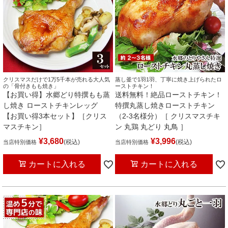
クリスマスだけで1万5千本が売れる大人気
蒸し釜で1羽1羽、丁寧に焼き上げられたロ
の「骨付きもも焼き」
ーストチキン！
【お買い得】水郷どり特撰もも蒸
送料無料！絶品ローストチキン！
し焼き ローストチキンレッグ
特撰丸蒸し焼きローストチキン
【お買い得3本セット】［クリス
（2-3名様分）［ クリスマスチキ
マスチキン］
ン 丸鶏 丸どり 丸鳥 ］
¥
3,680
¥
3,996
税込
税込
当店特別価格
当店特別価格
カートに入れる
カートに入れる