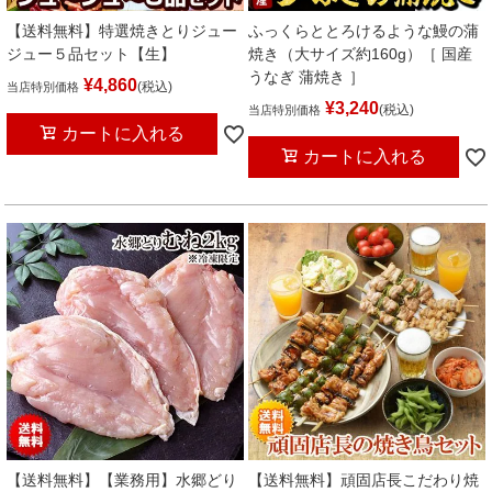
【送料無料】特選焼きとりジュー
ふっくらととろけるような鰻の蒲
ジュー５品セット【生】
焼き（大サイズ約160g）［ 国産
うなぎ 蒲焼き ］
¥
4,860
税込
当店特別価格
¥
3,240
税込
当店特別価格
カートに入れる
カートに入れる
【送料無料】【業務用】水郷どり
【送料無料】頑固店長こだわり焼