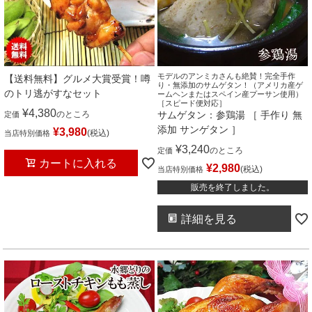
モデルのアンミカさんも絶賛！完全手作
【送料無料】グルメ大賞受賞！噂
り・無添加のサムゲタン！（アメリカ産ゲ
のトリ逃がすなセット
ームヘンまたはスペイン産プーサン使用）
［スピード便対応］
¥
4,380
のところ
サムゲタン：参鶏湯 ［ 手作り 無
定価
添加 サンゲタン ］
¥
3,980
税込
当店特別価格
¥
3,240
のところ
定価
カートに入れる
¥
2,980
税込
当店特別価格
販売を終了しました。
詳細を見る