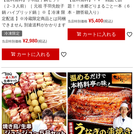
（２-３人前）［ 元祖 手羽先餃子
題！！水郷どりまるごと一本（６
鍋 ハイブリッド鍋 ］※【 冷凍 限
本・贈答箱入り）
定配送 】※冷蔵限定商品とは同梱
¥
5,400
税込
当店特別価格
できません 別途送料がかかります
冷凍限定
カートに入れる
¥
2,980
税込
当店特別価格
カートに入れる