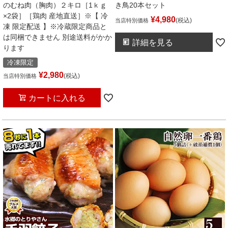
のむね肉（胸肉）２キロ［1ｋｇ
き鳥20本セット
×2袋］［鶏肉 産地直送］※【 冷
¥
4,980
税込
当店特別価格
凍 限定配送 】※冷蔵限定商品と
は同梱できません 別途送料がかか
詳細を見る
ります
冷凍限定
¥
2,980
税込
当店特別価格
カートに入れる