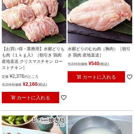
【お買い得・業務用】水郷どりも
水郷どりのむね肉（胸肉）［朝引
も肉《１ｋｇ入》［朝引き 鶏肉
き 鶏肉 産地直送］
産地直送 クリスマスチキン ロー
¥
540
税込
当店特別価格
ストチキン］
¥
2,376
カートに入れる
のところ
定価
¥
2,160
税込
当店特別価格
カートに入れる