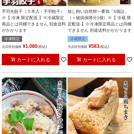
手羽先餃子（５本入・手羽餃子）
放し飼い自然卵一番鶏「5個詰」
※【 冷凍 限定配送 】※冷蔵限定
（＋破損保障分1個）※【 冷蔵 限
商品とは同梱できません 別途送料
定配送 】※冷凍限定商品とは同梱
がかかります
できません 別途送料がかかります
冷凍限定
冷蔵限定
¥
1,080
¥
583
税込
税込
当店特別価格
当店特別価格
カートに入れる
カートに入れる