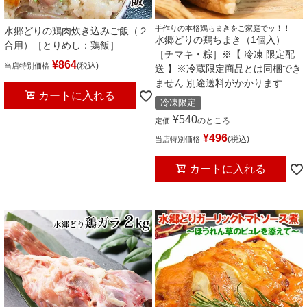
手作りの本格鶏ちまきをご家庭でッ！！
水郷どりの鶏肉炊き込みご飯（２
水郷どりの鶏ちまき（1個入）
合用）［とりめし：鶏飯］
［チマキ・粽］※【 冷凍 限定配
¥
864
税込
当店特別価格
送 】※冷蔵限定商品とは同梱でき
ません 別途送料がかかります
カートに入れる
冷凍限定
¥
540
のところ
定価
¥
496
税込
当店特別価格
カートに入れる