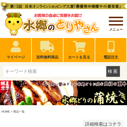
冷蔵限定
冷凍限定
どちらもOK
メニュー
在庫なし商品
在庫なし商品を表示しない
マイページ
送料無料商品
カートを見る
電話注文
配送
検索
すぐに食べられる
温める・湯煎
炊き込み
焼く・炒める
揚げる
検索
HOME
商品一覧
詳細検索はコチラ