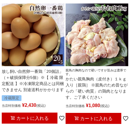
親鳥の胸肉なので硬いですが旨みは濃厚で
放し飼い自然卵一番鶏「20個詰」
す。
（＋破損保障分5個）※【 冷蔵 限
かたい親鳥胸肉（皮付き）１ｋｇ
定配送 】※冷凍限定商品とは同梱
入り［親鶏］ ※親鳥のため昔なが
できません 別途送料がかかります
らの「硬い肉質」の鶏肉となりま
す。ご了承ください
冷蔵限定
¥
2,430
¥
1,080
税込
当店特別価格
税込
当店特別価格
カートに入れる
カートに入れる