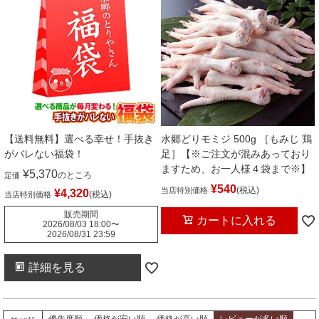
【送料無料】選べる幸せ！手抜き
水郷どりモミジ 500g ［もみじ 鶏
がバレない福袋！
足］【※ご注文が混みあっており
ますため、お一人様４袋まで※】
¥
5,370
のところ
定価
¥
540
税込
当店特別価格
¥
4,320
税込
当店特別価格
販売期間
カートに入れる
2026/08/03 18:00
〜
2026/08/31 23:59
詳細を見る
優先度順
価格が安い順
価格が高い順
レビューが多い順