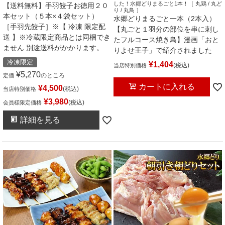
した！水郷どりまるごと1本！［ 丸鶏 / 丸ど
【送料無料】手羽餃子お徳用２０
り / 丸鳥 ］
本セット（５本×４袋セット）
水郷どりまるごと一本（2本入）
［手羽先餃子］※【 冷凍 限定配
【丸ごと１羽分の部位を串に刺し
送 】※冷蔵限定商品とは同梱でき
たフルコース焼き鳥】漫画「おと
ません 別途送料がかかります。
りよせ王子」で紹介されました
冷凍限定
¥
1,404
税込
当店特別価格
¥
5,270
のところ
定価
カートに入れる
¥
4,500
税込
当店特別価格
¥
3,980
税込
会員様限定価格
詳細を見る