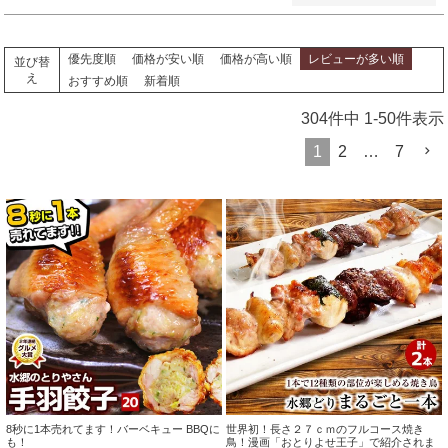
優先度順
価格が安い順
価格が高い順
レビューが多い順
並び替
え
おすすめ順
新着順
304
件中
1
-
50
件表示
1
2
…
7
8秒に1本売れてます！バーベキュー BBQに
世界初！長さ２７ｃｍのフルコース焼き
も！
鳥！漫画「おとりよせ王子」で紹介されま