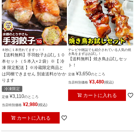
８秒に１本売れてますッ！！
テレビや雑誌でも紹介されている人気の焼
き鳥をまずはお試し！
【送料無料】手羽餃子お試し１０
【送料無料】焼き鳥お試しセッ
本セット（５本入×２袋）※【 冷
ト！
凍 限定配送 】※冷蔵限定商品と
¥
3,650
は同梱できません 別途送料がかか
のところ
定価
ります
¥
3,480
税込
当店特別価格
冷凍限定
カートに入れる
¥
3,110
のところ
定価
¥
2,980
税込
当店特別価格
カートに入れる