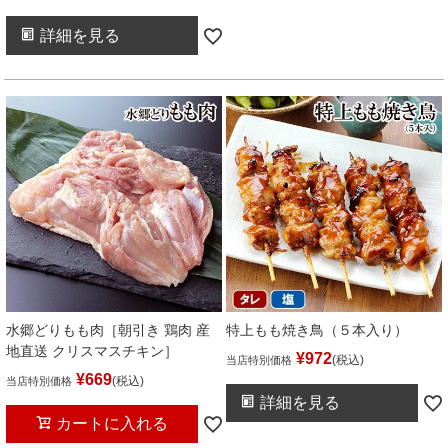
詳細を見る
水郷どりもも肉［朝引き 鶏肉 産
特上もも焼き鳥（５本入り）
地直送 クリスマスチキン］
¥
972
税込
当店特別価格
¥
669
税込
当店特別価格
詳細を見る
カートに入れる