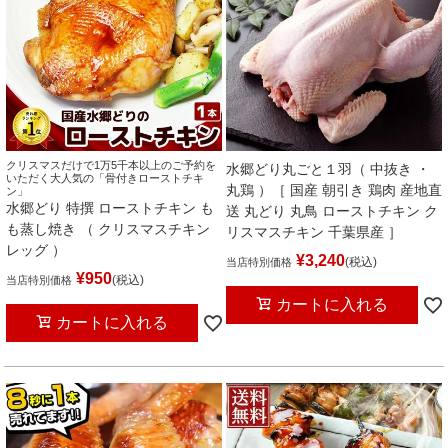
クリスマスだけで1万5千本以上のご予約を
水郷どり丸ごと１羽（ 中抜き ・
いただく大人気の「骨付きローストチキ
丸鶏 ）［ 国産 朝引き 鶏肉 産地直
ン」
水郷どり 特撰 ローストチキン も
送 丸どり 丸鳥 ローストチキン ク
も蒸し焼き （ クリスマスチキン
リスマスチキン 千葉県産 ］
レッグ ）
¥
3,240
税込
当店特別価格
¥
950
税込
当店特別価格
カートに入れる
カートに入れる