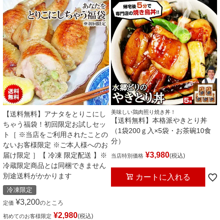
美味しい鶏肉照り焼き丼！
【送料無料】アナタをとりこにし
【送料無料】本格派やきとり丼
ちゃう福袋！初回限定お試しセッ
（1袋200ｇ入×5袋・お茶碗10食
ト［ ※当店をご利用されたことの
分）
ないお客様限定 ※ご本人様へのお
¥
3,980
届け限定 ］【 冷凍 限定配送 】※
税込
当店特別価格
冷蔵限定商品とは同梱できません
別途送料がかかります
カートに入れる
冷凍限定
¥
3,200
のところ
定価
¥
2,980
税込
初めてのお客様限定