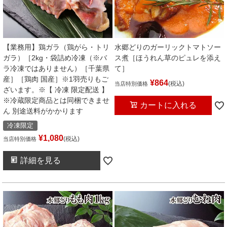
【業務用】鶏ガラ（鶏がら・トリ
水郷どりのガーリックトマトソー
ガラ）［2kg・袋詰め冷凍（※バ
ス煮［ほうれん草のピュレを添え
ラ冷凍ではありません）［千葉県
て］
産］［鶏肉 国産］※1羽売りもご
¥
864
税込
当店特別価格
ざいます。※【 冷凍 限定配送 】
※冷蔵限定商品とは同梱できませ
カートに入れる
ん 別途送料がかかります
冷凍限定
¥
1,080
税込
当店特別価格
詳細を見る