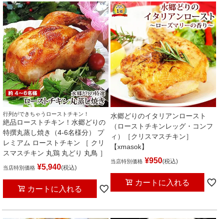
行列ができちゃうローストチキン！
水郷どりのイタリアンロースト
絶品ローストチキン！水郷どりの
（ローストチキンレッグ・コンフ
特撰丸蒸し焼き（4-6名様分） プ
ィ）［クリスマスチキン］
レミアム ローストチキン ［ クリ
【xmasok】
スマスチキン 丸鶏 丸どり 丸鳥 ］
¥
950
税込
当店特別価格
¥
5,940
税込
当店特別価格
カートに入れる
カートに入れる