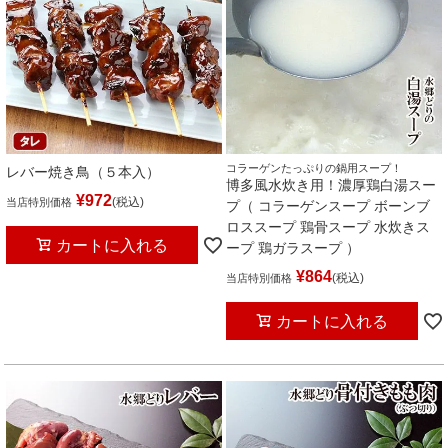
コラーゲンたっぷりの鍋用スープ！
レバー焼き鳥（５本入）
博多風水炊き用！濃厚鶏白湯スー
¥
972
税込
当店特別価格
プ（ コラーゲンスープ ボーンブ
ロススープ 鶏骨スープ 水炊きス
カートに入れる
ープ 鶏ガラスープ ）
¥
864
税込
当店特別価格
カートに入れる