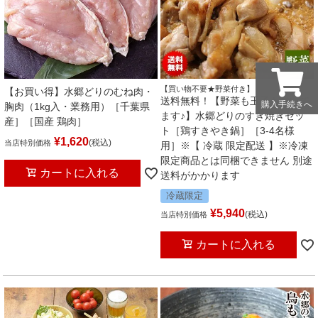
【買い物不要★野菜付き】
【お買い得】水郷どりのむね肉・
送料無料！【野菜も玉子も付いて
購入手続きへ
購入手続きへ
胸肉（1kg入・業務用）［千葉県
ます♪】水郷どりのすき焼きセッ
産］［国産 鶏肉］
ト［鶏すきやき鍋］［3-4名様
¥
1,620
税込
当店特別価格
用］※【 冷蔵 限定配送 】※冷凍
限定商品とは同梱できません 別途
カートに入れる
送料がかかります
冷蔵限定
¥
5,940
税込
当店特別価格
カートに入れる