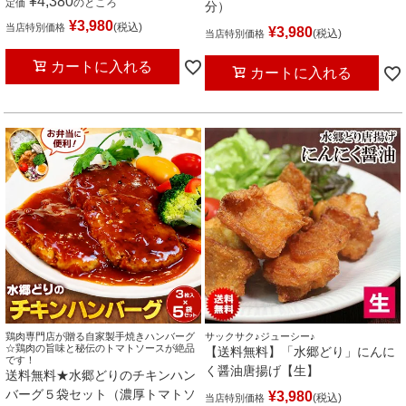
¥
4,380
のところ
定価
分）
¥
3,980
税込
当店特別価格
¥
3,980
税込
当店特別価格
カートに入れる
カートに入れる
鶏肉専門店が贈る自家製手焼きハンバーグ
サックサク♪ジューシー♪
☆鶏肉の旨味と秘伝のトマトソースが絶品
【送料無料】「水郷どり」にんに
です！
く醤油唐揚げ【生】
送料無料★水郷どりのチキンハン
バーグ５袋セット（濃厚トマトソ
¥
3,980
税込
当店特別価格