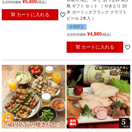
¥
5,400
税込
当店特別価格
鳥 ギフト セット （ やきとり 10
本 ガーリックフランク クラフト
カートに入れる
ビール 2本入 ）
冷蔵限定
¥
4,980
税込
当店特別価格
カートに入れる