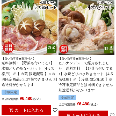
【買い物不要★野菜付き】
【買い物不要★野菜付き】
送料無料！【野菜も付いてる♪】
ヒルナンデス！で紹介されまし
水郷どりの鳥なべセット［4-5名
た！送料無料！【野菜も付いてる
様用］※【 冷蔵 限定配送 】※冷
♪】水郷どりの水炊きセット［4-5
凍限定商品とは同梱できません 別
名様用］※【 冷蔵 限定配送 】※
途送料がかかります
冷凍限定商品とは同梱できません
別途送料がかかります
冷蔵限定
冷蔵限定
¥
6,480
税込
当店特別価格
¥
6,480
税込
当店特別価格
カートに入れる
カートに入れる