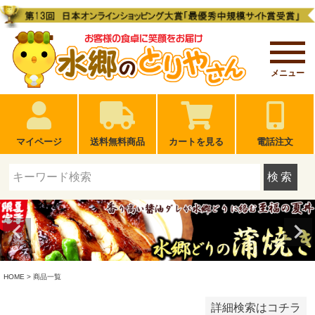
冷蔵限定
冷凍限定
どちらもOK
メニュー
在庫なし商品
在庫なし商品を表示しない
マイページ
送料無料商品
カートを見る
電話注文
配送
検索
すぐに食べられる
温める・湯煎
炊き込み
焼く・炒める
揚げる
検索
HOME
商品一覧
詳細検索はコチラ