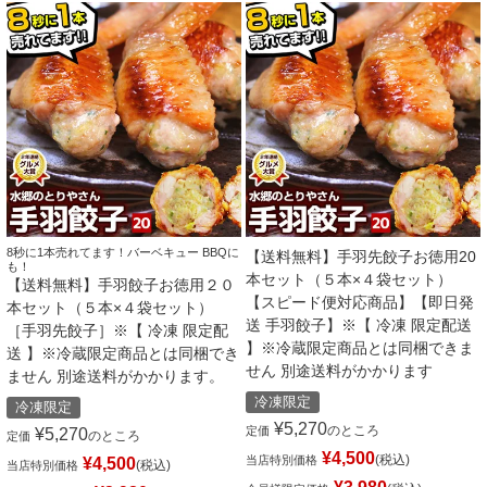
8秒に1本売れてます！バーベキュー BBQに
【送料無料】手羽先餃子お徳用20
も！
本セット（５本×４袋セット）
【送料無料】手羽餃子お徳用２０
【スピード便対応商品】【即日発
本セット（５本×４袋セット）
送 手羽餃子】※【 冷凍 限定配送
［手羽先餃子］※【 冷凍 限定配
】※冷蔵限定商品とは同梱できま
送 】※冷蔵限定商品とは同梱でき
せん 別途送料がかかります
ません 別途送料がかかります。
冷凍限定
冷凍限定
¥
5,270
のところ
定価
¥
5,270
のところ
定価
¥
4,500
税込
当店特別価格
¥
4,500
税込
当店特別価格