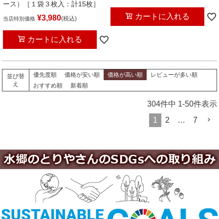
ース）［１袋３枚入：計15枚］
カートに入れる
¥
3,980
税込
当店特別価格
カートに入れる
優先度順
価格が安い順
価格が高い順
レビューが多い順
並び替
え
おすすめ順
新着順
304
件中
1
-
50
件表示
1
2
…
7