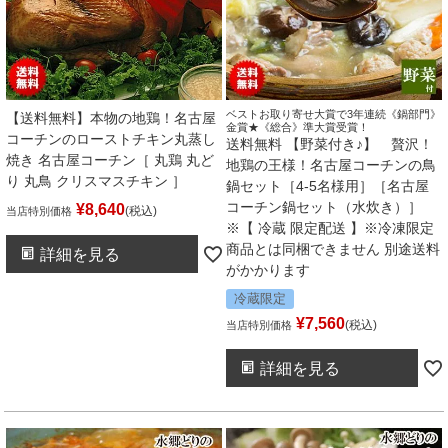
ベストお取り寄せ大賞で3年連続《鍋部門》
【送料無料】本物の地鶏！名古屋
金賞★《総合》準大賞受賞！
コーチンのローストチキン丸蒸し
送料無料 【野菜付き♪】 贅沢！
焼き 名古屋コーチン［ 丸鶏 丸ど
地鶏の王様！名古屋コーチンの鳥
り 丸鳥 クリスマスチキン ］
鍋セット［4-5名様用］［名古屋
コーチン鍋セット（水炊き）］
¥
8,640
税込
当店特別価格
※【 冷蔵 限定配送 】※冷凍限定
商品とは同梱できません 別途送料
詳細を見る
がかかります
冷蔵限定
¥
7,560
税込
当店特別価格
詳細を見る