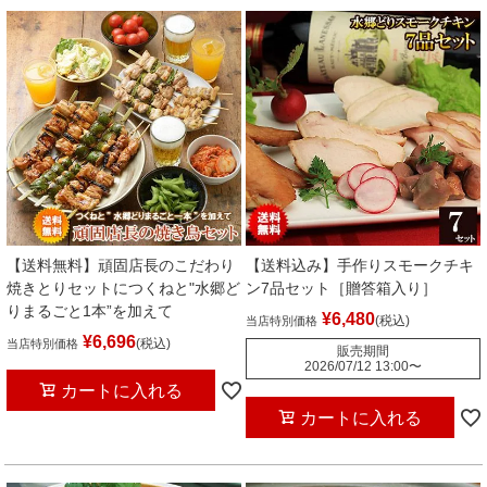
【送料無料】頑固店長のこだわり
【送料込み】手作りスモークチキ
焼きとりセットにつくねと"水郷ど
ン7品セット［贈答箱入り］
りまるごと1本”を加えて
¥
6,480
税込
当店特別価格
¥
6,696
税込
当店特別価格
販売期間
2026/07/12 13:00
〜
カートに入れる
カートに入れる