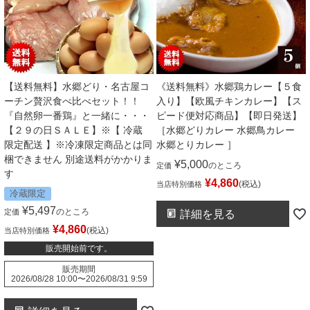
【送料無料】水郷どり・名古屋コ
《送料無料》水郷鶏カレー【５食
ーチン贅沢食べ比べセット！！
入り】【欧風チキンカレー】【ス
『自然卵一番鶏』と一緒に・・・
ピード便対応商品】【即日発送】
【２９の日ＳＡＬＥ】※【 冷蔵
［水郷どりカレー 水郷鳥カレー
限定配送 】※冷凍限定商品とは同
水郷とりカレー ］
梱できません 別途送料がかかりま
¥
5,000
のところ
定価
す
¥
4,860
税込
当店特別価格
冷蔵限定
¥
5,497
のところ
定価
詳細を見る
¥
4,860
税込
当店特別価格
販売開始前です。
販売期間
2026/08/28 10:00
〜
2026/08/31 9:59