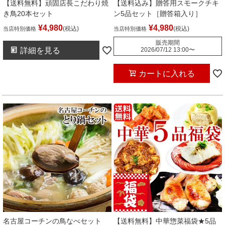
【送料無料】頑固店長こだわり焼
【送料込み】贈答用スモークチキ
き鳥20本セット
ン5品セット［贈答箱入り］
¥
4,980
¥
4,980
税込
税込
当店特別価格
当店特別価格
販売期間
詳細を見る
2026/07/12 13:00
〜
カートに入れる
名古屋コーチンの鳥なべセット
【送料無料】中華惣菜福袋★5品