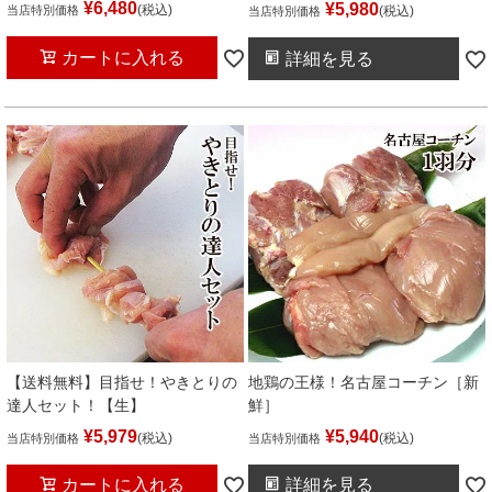
¥
6,480
¥
5,980
税込
当店特別価格
税込
当店特別価格
カートに入れる
詳細を見る
【送料無料】目指せ！やきとりの
地鶏の王様！名古屋コーチン［新
達人セット！【生】
鮮］
¥
5,979
¥
5,940
税込
税込
当店特別価格
当店特別価格
カートに入れる
詳細を見る