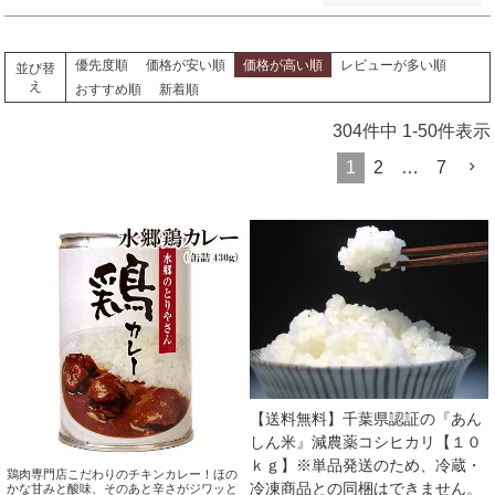
優先度順
価格が安い順
価格が高い順
レビューが多い順
並び替
え
おすすめ順
新着順
304
件中
1
-
50
件表示
1
2
…
7
【送料無料】千葉県認証の『あん
しん米』減農薬コシヒカリ【１０
ｋｇ】※単品発送のため、冷蔵・
鶏肉専門店こだわりのチキンカレー！ほの
冷凍商品との同梱はできません。
かな甘みと酸味、そのあと辛さがジワッと