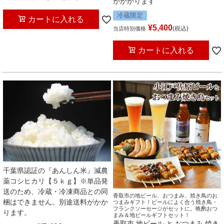
がかかります
冷蔵限定
カートに入れる
¥
5,400
税込
当店特別価格
カートに入れる
千葉県認証の『あんしん米』減農
薬コシヒカリ【５ｋｇ】※単品発
送のため、冷蔵・冷凍商品との同
香取市の地ビール、おつまみ、焼き鳥のお
梱はできません。別途送料がかか
つまみギフト！ビールによく合う焼き鳥・
フランクソーセージがセットに。晩酌おつ
ります。
まみ＆地ビールギフトセット！
香取市 地ビール と おつまみ 焼き