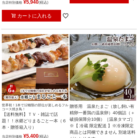
¥
5,940
税込
当店特別価格
カートに入れる
世界初！1本で12種類の部位が楽しめるフル
贈答用 温泉たまご（放し飼い有
コース焼き鳥！
精卵一番鶏の温泉卵）40個詰（＋
【送料無料】ＴＶ・雑誌で話
破損保障分10個）［温泉タマゴ］
題！！水郷どりまるごと一本（６
※【 冷蔵 限定配送 】※冷凍限定
本・贈答箱入り）
商品とは同梱できません 別途送料
¥
5,400
税込
当店特別価格