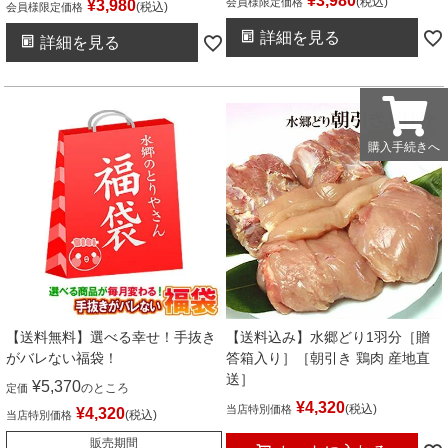
¥
3,980
税込
会員様限定価格
¥
3,980
税込
会員様限定価格
詳細を見る
詳細を見る
購入手続きへ
購入手続きへ
【送料無料】選べる幸せ！手抜き
【送料込み】水郷どり1羽分［贈
がバレない福袋！
答箱入り］［朝引き 鶏肉 産地直
送］
¥
5,370
のところ
定価
¥
4,320
税込
当店特別価格
¥
4,320
税込
当店特別価格
販売期間