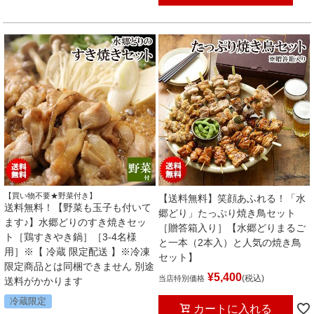
【買い物不要★野菜付き】
【送料無料】笑顔あふれる！「水
送料無料！【野菜も玉子も付いて
郷どり」たっぷり焼き鳥セット
ます♪】水郷どりのすき焼きセッ
［贈答箱入り］【水郷どりまるご
ト［鶏すきやき鍋］［3-4名様
と一本（2本入）と人気の焼き鳥
用］※【 冷蔵 限定配送 】※冷凍
セット】
限定商品とは同梱できません 別途
¥
5,400
税込
当店特別価格
送料がかかります
冷蔵限定
カートに入れる