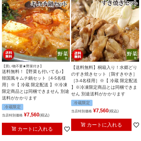
【買い物不要★野菜付き】
【送料無料】桐箱入り！水郷どり
送料無料！【野菜も付いてる♪】
のすき焼きセット［鶏すきやき］
韓国風キムチ鍋セット［4-5名様
［3-4名様用］※【 冷蔵 限定配送
用］※【 冷蔵 限定配送 】※冷凍
】※冷凍限定商品とは同梱できま
限定商品とは同梱できません 別途
せん 別途送料がかかります
送料がかかります
冷蔵限定
冷蔵限定
¥
7,560
税込
当店特別価格
¥
7,560
税込
当店特別価格
カートに入れる
カートに入れる