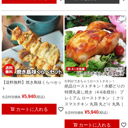
行列ができちゃうローストチキン！
【送料無料】焼き鳥味くらべセッ
絶品ローストチキン！水郷どりの
ト
特撰丸蒸し焼き（4-6名様分） プ
¥
5,940
税込
当店特別価格
レミアム ローストチキン ［ クリ
スマスチキン 丸鶏 丸どり 丸鳥 ］
カートに入れる
¥
5,940
税込
当店特別価格
カートに入れる