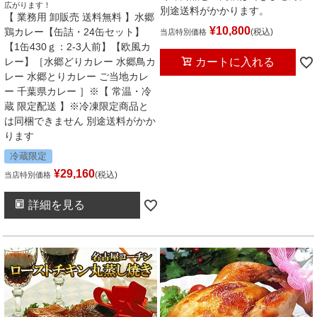
広がります！
別途送料がかかります。
【 業務用 卸販売 送料無料 】水郷
¥
10,800
鶏カレー【缶詰・24缶セット】
税込
当店特別価格
【1缶430ｇ：2-3人前】【欧風カ
レー】［水郷どりカレー 水郷鳥カ
カートに入れる
レー 水郷とりカレー ご当地カレ
ー 千葉県カレー ］※【 常温・冷
蔵 限定配送 】※冷凍限定商品と
は同梱できません 別途送料がかか
ります
冷蔵限定
¥
29,160
税込
当店特別価格
詳細を見る