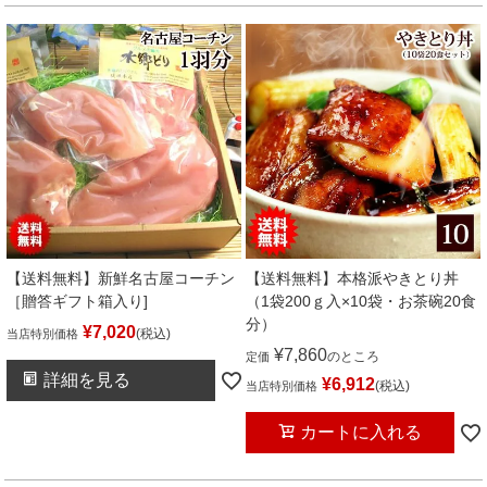
【送料無料】新鮮名古屋コーチン
【送料無料】本格派やきとり丼
［贈答ギフト箱入り]
（1袋200ｇ入×10袋・お茶碗20食
分）
¥
7,020
税込
当店特別価格
¥
7,860
のところ
定価
詳細を見る
¥
6,912
税込
当店特別価格
カートに入れる