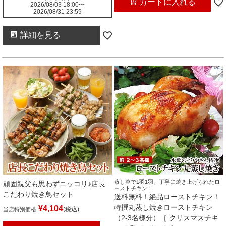
カートに入れる
2026/08/03 18:00
〜
2026/08/31 23:59
詳細を見る
蒸し釜で1羽1羽、丁寧に焼き上げられたロ
頑固親父も思わずニッコリ♪店長
ーストチキン！
こだわり焼き鳥セット
送料無料！絶品ローストチキン！
特撰丸蒸し焼きローストチキン
¥
4,104
税込
当店特別価格
（2-3名様分）［ クリスマスチキ