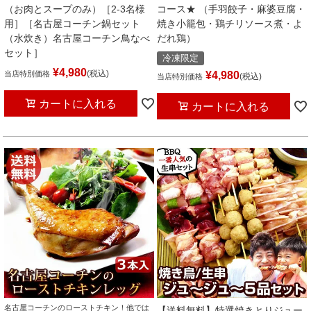
（お肉とスープのみ）［2-3名様
コース★ （手羽餃子・麻婆豆腐・
用］［名古屋コーチン鍋セット
焼き小籠包・鶏チリソース煮・よ
（水炊き）名古屋コーチン鳥なべ
だれ鶏）
セット］
冷凍限定
¥
4,980
税込
当店特別価格
¥
4,980
税込
当店特別価格
カートに入れる
カートに入れる
名古屋コーチンのローストチキン！他では
【送料無料】特選焼きとりジュー