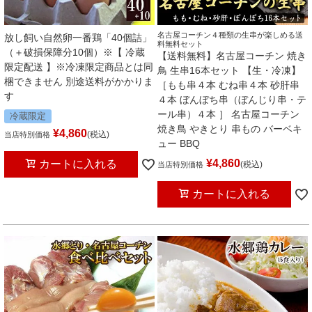
名古屋コーチン４種類の生串が楽しめる送
放し飼い自然卵一番鶏「40個詰」
料無料セット
（＋破損保障分10個）※【 冷蔵
【送料無料】名古屋コーチン 焼き
限定配送 】※冷凍限定商品とは同
鳥 生串16本セット 【生・冷凍】
梱できません 別途送料がかかりま
［もも串４本 むね串４本 砂肝串
す
４本 ぼんぼち串（ぼんじり串・テ
ール串）４本 ］ 名古屋コーチン
冷蔵限定
焼き鳥 やきとり 串もの バーベキ
¥
4,860
税込
当店特別価格
ュー BBQ
¥
4,860
カートに入れる
税込
当店特別価格
カートに入れる