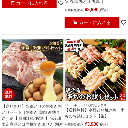
ン 丸鶏 丸どり 丸鳥 ］
カートに入れる
¥
3,996
税込
当店特別価格
カートに入れる
バーベキュー BBQにピッタリ！
【送料無料】水郷どりの朝引き朝
【送料無料】水郷どり焼き鳥・串
どりセット［朝引き 鶏肉 産地直
ものお試しセット【生】
送］※【 冷蔵 限定配送 】※冷凍
¥
3,980
限定商品とは同梱できません 別途
税込
当店特別価格