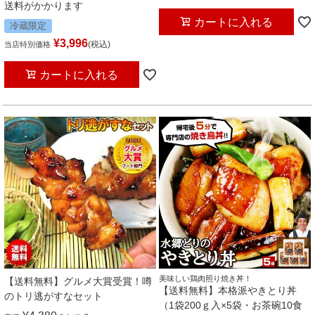
送料がかかります
カートに入れる
冷蔵限定
¥
3,996
税込
当店特別価格
カートに入れる
美味しい鶏肉照り焼き丼！
【送料無料】グルメ大賞受賞！噂
【送料無料】本格派やきとり丼
のトリ逃がすなセット
（1袋200ｇ入×5袋・お茶碗10食