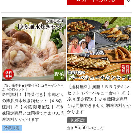
【買い物不要★野菜付き】コラーゲンたっ
【送料無料】満腹！ＢＢＱチキン
ぷりの鍋セット！
セット（バーベキュー食材）※【
送料無料！【野菜付き】水郷どり
冷凍 限定配送 】※冷蔵限定商品
の博多風水炊き鍋セット［4-5名
とは同梱できません 別途送料がか
様用］※【 冷蔵 限定配送 】※冷
かります
凍限定商品とは同梱できません 別
途送料がかかります
冷凍限定
¥
6,501
冷蔵限定
のところ
定価