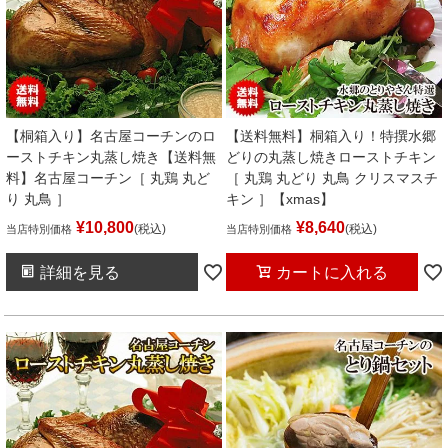
【桐箱入り】名古屋コーチンのロ
【送料無料】桐箱入り！特撰水郷
ーストチキン丸蒸し焼き【送料無
どりの丸蒸し焼きローストチキン
料】名古屋コーチン［ 丸鶏 丸ど
［ 丸鶏 丸どり 丸鳥 クリスマスチ
り 丸鳥 ］
キン ］【xmas】
¥
10,800
¥
8,640
税込
税込
当店特別価格
当店特別価格
詳細を見る
カートに入れる