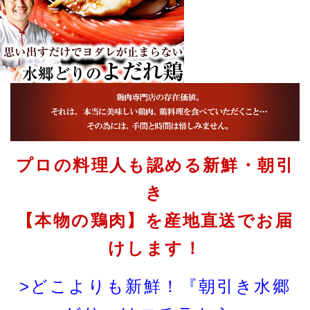
プロの料理人も認める新鮮・朝引
き
【本物の鶏肉】を産地直送でお届
けします！
>どこよりも新鮮！『朝引き水郷