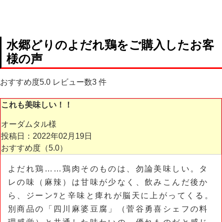
水郷どりのよだれ鶏
をご購入したお客
様の声
おすすめ度
5.0
レビュー数
3
件
これも美味しい！！
オーダムタル様
投稿日：2022年02月19日
おすすめ度（
5.0
）
よだれ鶏……鶏肉そのものは、勿論美味しい。タ
レの味（麻辣）は甘味が少なく、飲みこんだ後か
ら、ジーンﾂと辛味と痺れが脳天に上がってくる。
別商品の「四川麻婆豆腐」（菅谷勇喜シェフの料