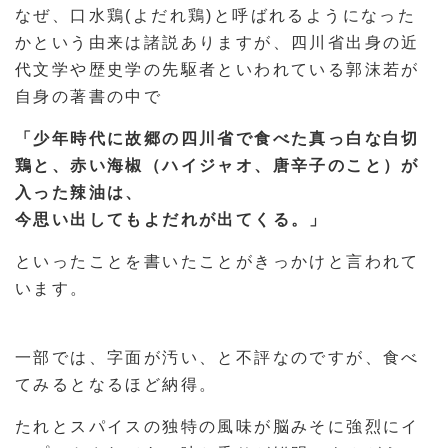
なぜ、口水鶏(よだれ鶏)と呼ばれるようになった
かという由来は諸説ありますが、四川省出身の近
代文学や歴史学の先駆者といわれている郭沫若が
自身の著書の中で
「少年時代に故郷の四川省で食べた真っ白な白切
鶏と、赤い海椒（ハイジャオ、唐辛子のこと）が
入った辣油は、
今思い出してもよだれが出てくる。」
といったことを書いたことがきっかけと言われて
います。
一部では、字面が汚い、と不評なのですが、食べ
てみるとなるほど納得。
たれとスパイスの独特の風味が脳みそに強烈にイ