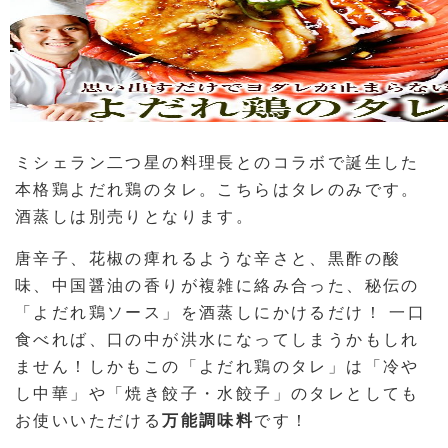
ミシェラン二つ星の料理長とのコラボで誕生した
本格鶏よだれ鶏のタレ。こちらはタレのみです。
酒蒸しは別売りとなります。
唐辛子、花椒の痺れるような辛さと、黒酢の酸
味、中国醤油の香りが複雑に絡み合った、秘伝の
「よだれ鶏ソース」を酒蒸しにかけるだけ！ 一口
食べれば、口の中が洪水になってしまうかもしれ
ません！しかもこの「よだれ鶏のタレ」は「冷や
し中華」や「焼き餃子・水餃子」のタレとしても
お使いいただける
万能調味料
です！