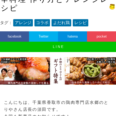
シピ
タグ：
アレンジ
コラボ
よだれ鶏
レシピ
facebook
Twitter
hatena
pocket
L I N E
こんにちは、千葉県香取市の鶏肉専門店水郷のと
りやさん店長の須田です。