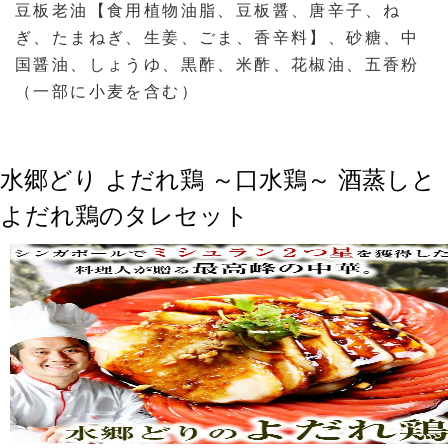
豆板老油【食用植物油脂、豆板醤、唐辛子、ね
ぎ、たまねぎ、生姜、ごま、香辛料】、砂糖、中
国醤油、しょうゆ、黒酢、米酢、花椒油、五香粉
（一部に小麦を含む）
水郷どり よだれ鶏 ～口水鶏～ 酒蒸しと
よだれ鶏のタレセット