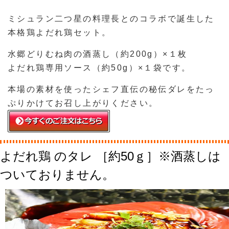
ミシュラン二つ星の料理長とのコラボで誕生した
本格鶏よだれ鶏セット。
水郷どりむね肉の酒蒸し（約200g）×１枚
よだれ鶏専用ソース（約50g）×１袋です。
本場の素材を使ったシェフ直伝の秘伝ダレをたっ
ぷりかけてお召し上がりください。
よだれ鶏 のタレ ［約50ｇ］※酒蒸しは
ついておりません。