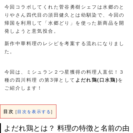
今回コラボしてくれた菅谷勇樹シェフは水郷のと
りやさん四代目の須田健久とは幼馴染で、今回の
帰国を利用して「水郷どり」を使った新商品を開
発しようと意気投合。
新作中華料理のレシピを考案する流れになりまし
た。
今回は、ミシュラン２つ星獲得の料理人直伝！３
種の四川料理 の第3弾として
よだれ鶏(口水鶏)
を
ご紹介します！
目次
[
目次を表示する
]
よだれ鶏とは？ 料理の特徴と名前の由