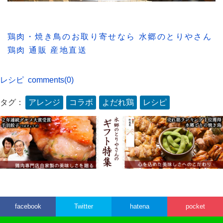
鶏肉・焼き鳥のお取り寄せなら 水郷のとりやさん
鶏肉 通販 産地直送
レシピ
comments(0)
タグ：
アレンジ
コラボ
よだれ鶏
レシピ
facebook
Twitter
hatena
pocket