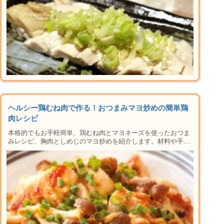
ヘルシー鶏むね肉で作る！おつまみマヨ炒めの簡単鶏
肉レシピ
本格的でもお手軽簡単、鶏むね肉とマヨネーズを使ったおつま
みレシピ、胸肉としめじのマヨ炒めを紹介します。材料や手順
はもちろん、作り方や下準備のコツ、むね肉をしっとりジュー
シーに仕上げるコツやマヨネーズが分離しないポイント、子供
でも食べやすいアレンジ、保存方法など楽しい晩酌タイムに必
要な情報が盛りだくさん。おかずにも使えるレシピなの晩御飯
にもおすすめ♪家で本格居酒屋メニューができちゃう人気のシ
リーズです！