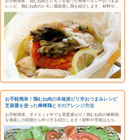
お手軽簡単、鶏むね肉とレモンを使った簡単ヘルシーおつまみ
レシピ、鶏むね肉のレモン風味蒸し鶏を紹介します。材料や手
順はもちろん、蒸し方や下準備のコツ、アレンジレシピ、おつ
まみに合うお酒の紹介など楽しい晩酌タイムに必要な情報が盛
りだくさん。おかずにも使えるレシピなの晩御飯にもおすすめ
♪
お手軽簡単！鶏むね肉の本格派ピリ辛おつまみレシピ
芝麻醤を使った棒棒鶏とそのアレンジ方法
お手軽簡単、ダイエット中でも罪悪感ゼロ！鶏むね肉の棒棒鶏
を酒蒸しの段階から作り方を紹介します！材料や手順はもちろ
ん、下準備のコツ、アレンジレシピ、おつまみに合うお酒の紹
介など楽しい晩酌タイムに必要な情報が盛りだくさん。おかず
にも使えるレシピなの晩御飯にもおすすめ♪家で本格居酒屋メ