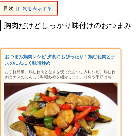
目次
[
目次を表示する
]
胸肉だけどしっかり味付けのおつまみ
おつまみ鶏肉レシピ 夕食にもぴったり！鶏むね肉とナ
スのにんにく味噌炒め
お手軽簡単、鶏むね肉となすを使ったおつまみレシピ、鶏むね
肉とナスのにんにく味噌炒めを紹介します。材料や手順はもち
ろん、焼き方や下準備のコツ、ミソの風味変えアレンジ、保存
方法など楽しい晩酌タイムに必要な情報が盛りだくさん。おか
ずにも使えるレシピなの晩御飯にもおすすめ♪家で本格居酒屋
メニューができちゃう人気のシリーズです！