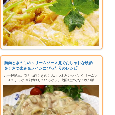
メニューができちゃう人気のシリーズです！
胸肉ときのこのクリームソース煮でおしゃれな晩酌
を！おつまみ＆メインにぴったりのレシピ
お手軽簡単、鶏むね肉ときのこのおつまみレシピ。クリームソ
ースでしっかり味付けしているから、晩酌だけでなく晩御飯に
もピッタリ！材料や手順はもちろん、下準備のコツ、アレンジ
レシピ、おつまみに合うお酒の紹介など楽しい晩酌タイムに必
要な情報が盛りだくさん。おかずにも使えるレシピなの晩御飯
にもおすすめ♪家で本格居酒屋メニューができちゃう人気のシ
リーズです！