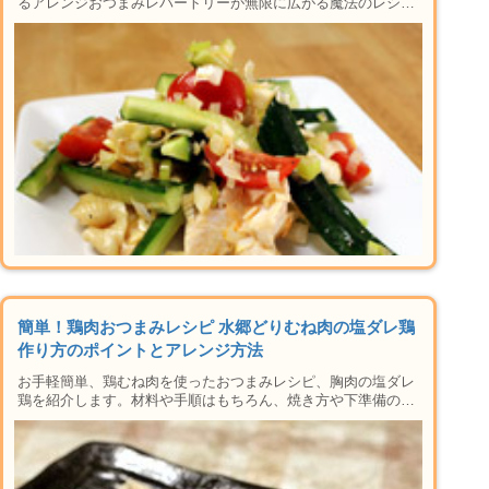
るアレンジおつまみレパートリーが無限に広がる魔法のレシ
ピ、鶏むね肉を使った、胸肉の塩鶏を紹介します。材料や手順
はもちろん、焼き方や下準備のコツとしっとり仕上げる裏技、
保存方法など楽しい晩酌タイムに必要な情報が盛りだくさん。
フライパンがあれば家で本格居酒屋メニューができちゃう人気
のシリーズ！
簡単！鶏肉おつまみレシピ 水郷どりむね肉の塩ダレ鶏
作り方のポイントとアレンジ方法
お手軽簡単、鶏むね肉を使ったおつまみレシピ、胸肉の塩ダレ
鶏を紹介します。材料や手順はもちろん、焼き方や下準備のコ
ツ、無限に広がるアレンジレシピ、保存方法など楽しい晩酌タ
イムに必要な情報が盛りだくさん。フライパンがあれば家で本
格居酒屋メニューができちゃう人気のシリーズ！