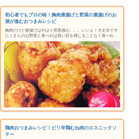
初心者でもプロの味！胸肉唐揚げと野菜の素揚げのお
酒が進むおつまみレシピ
胸肉だけど唐揚げはやはり罪悪感が。。。いいえ！大丈夫です
たくさんのお野菜と食べれば負い目を感じることなく食べれま
すよ！！お手軽簡単、鶏むね肉と野菜を使ったおつまみレシ
ピ、鶏むね肉のから揚げと野菜の素揚げを紹介します。材料や
手順はもちろん、焼き方や下準備のコツ、アレンジレシピ、お
つまみに合うお酒の紹介など楽しい晩酌タイムに必要な情報が
盛りだくさん。おかずにも使えるレシピなの晩御飯にもおすす
め♪
鶏肉おつまみレシピ！ピリ辛鶏むね肉のエスニックソ
テー