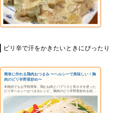
ピリ辛で汗をかきたいときにぴったり
簡単に作れる鶏肉おつまみ 〜ヘルシーで美味しい！胸
肉のピリ辛野菜炒め〜
本格的でもお手軽簡単、鶏むね肉とパプリカと長ネギを使った
ピリ辛ヘルシーおつまみレシピ、胸肉のピリ辛野菜炒めを紹介
します。材料や手順はもちろん、作り方や下準備のコツ、むね
肉をしっとり仕上げるポイント、色んなアレンジ方法など楽し
い晩酌タイムに必要な情報が盛りだくさん。おかずにも使える
レシピなの晩御飯にもおすすめ♪家で本格居酒屋メニューがで
きちゃう人気のシリーズです！