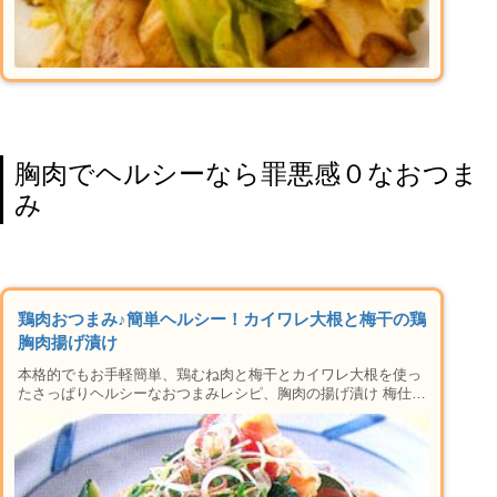
胸肉でヘルシーなら罪悪感０なおつま
み
鶏肉おつまみ♪簡単ヘルシー！カイワレ大根と梅干の鶏
胸肉揚げ漬け
本格的でもお手軽簡単、鶏むね肉と梅干とカイワレ大根を使っ
たさっぱりヘルシーなおつまみレシピ、胸肉の揚げ漬け 梅仕立
てを紹介します。材料や手順はもちろん、作り方や下準備のコ
ツ、むね肉をサクサクに揚げるポイント、保存方法など楽しい
晩酌タイムに必要な情報が盛りだくさん。おかずにも使えるレ
シピなの晩御飯にもおすすめ♪家で本格居酒屋メニューができ
ちゃう人気のシリーズです！