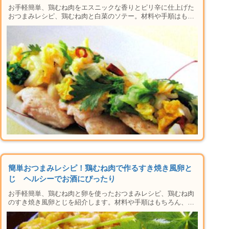
お手軽簡単、鶏むね肉をエスニックな香りとピリ辛に仕上げた
おつまみレシピ、鶏むね肉と白菜のソテー。材料や手順はもち
ろん、焼き方や下準備のコツ、アレンジレシピ、おつまみに合
うお酒の紹介など楽しい晩酌タイムに必要な情報が盛りだくさ
ん。おかずにも使えるレシピなの晩御飯にもおすすめ♪家で本
格居酒屋メニューができちゃう人気のシリーズです！
簡単おつまみレシピ！鶏むね肉で作るすき焼き風卵と
じ ヘルシーでお酒にぴったり
お手軽簡単、鶏むね肉と卵を使ったおつまみレシピ、鶏むね肉
のすき焼き風卵とじを紹介します。材料や手順はもちろん、焼
き方や下準備のコツ、アレンジレシピ、おつまみに合うお酒の
紹介など楽しい晩酌タイムに必要な情報が盛りだくさん。おか
ずにも使えるレシピなの晩御飯にもおすすめ♪家で本格居酒屋