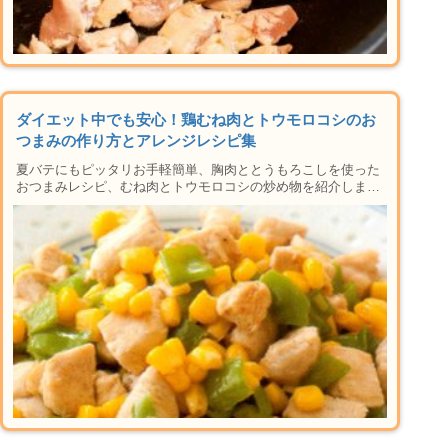
ダイエット中でも安心！鶏むね肉とトウモロコシのお
つまみの作り方とアレンジレシピ集
夏バテにもピッタリお手軽簡単、胸肉ととうもろこしを使った
おつまみレシピ、むね肉とトウモロコシの炒め物を紹介しま
す。材料や手順はもちろん、焼き方や下準備のコツ、無限に広
がるアレンジレシピ、保存方法など楽しい晩酌タイムに必要な
情報が盛りだくさん。レンジがあれば家で本格居酒屋鶏肉おつ
まみメニューができちゃう人気のシリーズです！