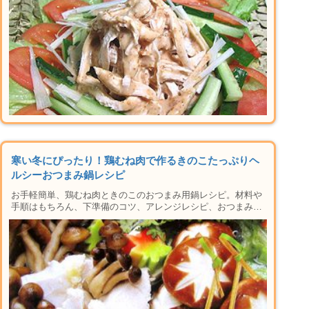
ニューができちゃう人気のシリーズです！
寒い冬にぴったり！鶏むね肉で作るきのこたっぷりヘ
ルシーおつまみ鍋レシピ
お手軽簡単、鶏むね肉ときのこのおつまみ用鍋レシピ。材料や
手順はもちろん、下準備のコツ、アレンジレシピ、おつまみに
合うお酒の紹介など楽しい晩酌タイムに必要な情報が盛りだく
さん。おかずにも使えるレシピなの晩御飯にもおすすめ♪家で
本格居酒屋メニューができちゃう人気のシリーズです！