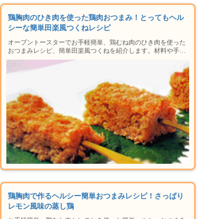
鶏胸肉のひき肉を使った鶏肉おつまみ！とってもヘル
シーな簡単田楽風つくねレシピ
オーブントースターでお手軽簡単、鶏むね肉のひき肉を使った
おつまみレシピ、簡単田楽風つくねを紹介します。材料や手順
はもちろん、焼き方や下準備のコツ、無限に広がるアレンジレ
シピ、保存方法など楽しい晩酌タイムに必要な情報が盛りだく
さん。田楽の由来や起源も説明！トースターがあれば家で本格
居酒屋メニューができちゃう人気のシリーズです！
鶏胸肉で作るヘルシー簡単おつまみレシピ！さっぱり
レモン風味の蒸し鶏