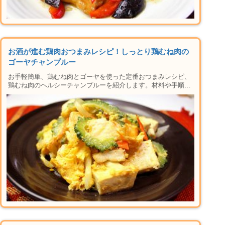
お酒が進む鶏肉おつまみレシピ！しっとり鶏むね肉の
ゴーヤチャンプルー
お手軽簡単、鶏むね肉とゴーヤを使った定番おつまみレシピ、
鶏むね肉のヘルシーチャンプルーを紹介します。材料や手順は
もちろん、焼き方や下準備のコツ、苦みを抑える方法や子供で
も食べやすいアレンジ、保存方法など楽しい晩酌タイムに必要
な情報が盛りだくさん。おかずにも使えるレシピなの晩御飯に
もおすすめ♪家で本格居酒屋メニューができちゃう人気のシリ
ーズです！