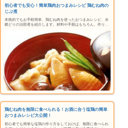
初心者でも安心！簡単鶏肉おつまみレシピ 鶏むね肉の
じぶ煮
本格的でもお手軽簡単、鶏むね肉を使ったおつまみレシピ、水
郷どりの治部煮を紹介します。材料や手順はもちろん、作り方
や下準備のコツ、片栗粉でしっとりジューシーに仕上げるコツ
や子供でも食べやすいアレンジ、保存方法など楽しい晩酌タイ
ムに必要な情報が盛りだくさん。おかずにも使えるレシピなの
晩御飯にもおすすめ♪家で本格居酒屋メニューができちゃう人
気のシリーズです！
鶏むね肉を無限に食べられる！お酒に合う塩鶏の簡単
おつまみレシピ大公開！
初心者でも簡単な塩鶏の作り方をしておけば、無限に食べられ