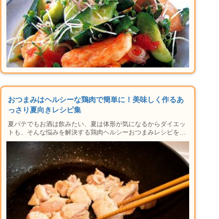
おつまみはヘルシーな鶏肉で簡単に！美味しく作るあ
っさり夏向きレシピ集
夏バテでもお酒は飲みたい、夏は体形が気になるからダイエッ
トも、そんな悩みを解決する鶏肉ヘルシーおつまみレシピを初
心者でも簡単手間なしで作れるコツを紹介。作り方はもちろん
焼き方アレンジのポイントなど役立ち情報満載です。胸肉を最
大限生かした美味しい料理を紹介しています。今日の晩酌から
試してみてくださいね。