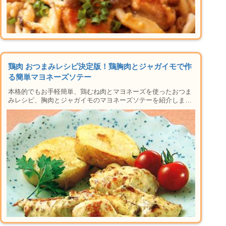
鶏肉 おつまみレシピ決定版！鶏胸肉とジャガイモで作
る簡単マヨネーズソテー
本格的でもお手軽簡単、鶏むね肉とマヨネーズを使ったおつま
みレシピ、胸肉とジャガイモのマヨネーズソテーを紹介しま
す。材料や手順はもちろん、作り方や下準備のコツ、むね肉を
しっとりジューシーに仕上げるコツやマヨネーズが分離しない
ポイント、野菜いっぱいの健康アレンジ、保存方法など楽しい
晩酌タイムに必要な情報が盛りだくさん。おかずにも使えるレ
シピなの晩御飯にもおすすめ♪家で本格居酒屋メニューができ
ちゃう人気のシリーズです！