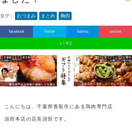
タグ：
おつまみ
まとめ
胸肉
facebook
Twitter
hatena
pocket
L I N E
こんにちは、千葉県香取市にある鶏肉専門店
須田本店の店長須田です。