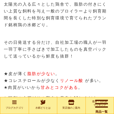
太陽光の入る広々とした鶏舎で、脂肪の付きにく
い上質な飼料を与え一般のブロイラーより飼育期
間を長くした特別な飼育環境で育てられたブラン
ド銘柄鶏の水郷どり。
その日発送する分だけ、自社加工場の職人が一羽
一羽丁寧に手さばきで加工したものを真空パック
して送っているから鮮度も抜群！
★皮が薄く
脂肪が少ない
。
★コレステロールが少なく
リノール酸
が多い。
★肉質がいいから
甘みとコクがある
。
と評判の水郷どりの鶏肉を是非お試しください。
最新！売れ筋
ランキング
ブログカテゴリ
水郷どりとは
実店舗のご案内
商品一覧