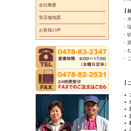
会社概要
【
実店舗地図
・
・
お客様の声
・
・
・ね
・
【