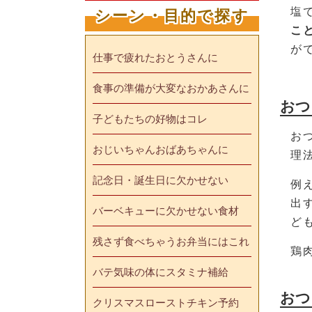
塩
シーン・目的で探す
こ
が
仕事で疲れたおとうさんに
食事の準備が大変なおかあさんに
おつ
子どもたちの好物はコレ
お
おじいちゃんおばあちゃんに
理
記念日・誕生日に欠かせない
例
出
バーベキューに欠かせない食材
ど
残さず食べちゃうお弁当にはこれ
鶏
バテ気味の体にスタミナ補給
おつ
クリスマスローストチキン予約