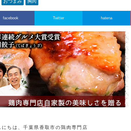
：
おつまみ
胸肉
facebook
Twitter
hatena
んにちは、千葉県香取市の鶏肉専門店