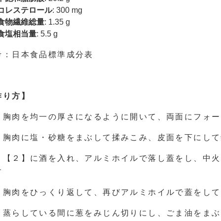
コレステロール
: 300 mg
食物繊維総量
: 1.35 g
食塩相当量
: 5.5 g
考：日本食品標準成分表
作り方】
．胸肉を均一の厚さになるように開いて、両面にフォー
．胸肉に塩・砂糖をまぶして揉みこみ、皮面を下にして
．【２】に酒を入れ、アルミホイルで落し蓋をし、中火
す
．胸肉をひっくり返して、再びアルミホイルで蓋をして
．蒸らしている間に葱をみじん切りにし、ごま油をまぶ