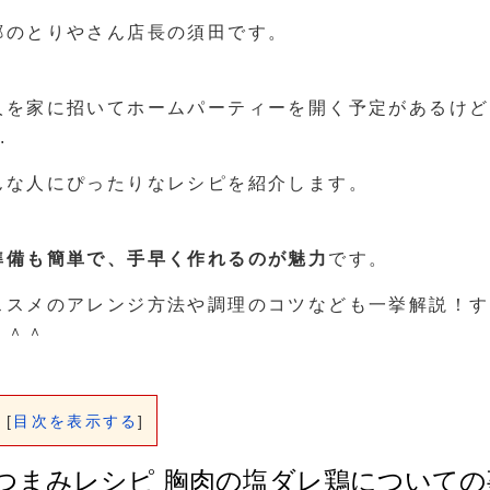
郷のとりやさん店長の須田です。
人を家に招いてホームパーティーを開く予定があるけど
.
んな人にぴったりなレシピを紹介します。
準備も簡単で、手早く作れるのが魅力
です。
ススメのアレンジ方法や調理のコツなども一挙解説！す
よ＾＾
[
目次を表示する
]
つまみレシピ 胸肉の塩ダレ鶏についての