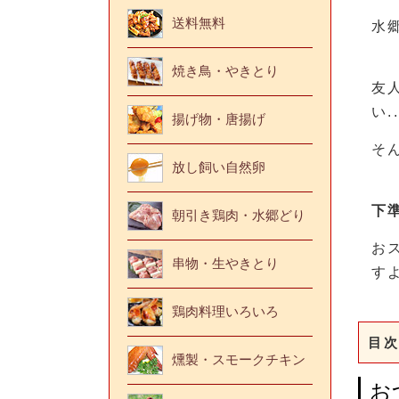
送料無料
水
焼き鳥・やきとり
友
い..
揚げ物・唐揚げ
そ
放し飼い自然卵
下
朝引き鶏肉・水郷どり
お
串物・生やきとり
す
鶏肉料理いろいろ
目次
燻製・スモークチキン
お