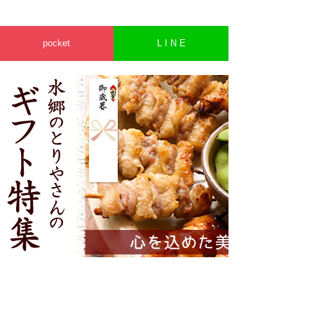
pocket
L I N E