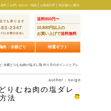
・送料
お問い合わせ・相談
お客様の声
実店舗のご案内
送料950円〜
話でも承ります
-83-2347
10,800円以上の
お買い上げで
送料無料
8:00(水曜日定休)
鶏肉：水郷どり
特選ギフト
ピ 水郷どりむね肉の塩ダレ鶏 作り方のポイントとアレ
author : suigo
郷どりむね肉の塩ダレ
方法