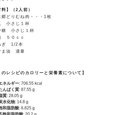
材料】（2人前）
水郷どりむね肉・・・1枚
塩 小さじ１杯
砂糖 小さじ１杯
酒 ５０ｃｃ
ぎ 1/2本
ごま油 適量
このレシピのカロリーと栄養素について】
エネルギー
: 706.55 kcal
たんぱく質
: 87.55 g
脂質
: 28.05 g
炭水化物
: 14.8 g
飽和脂肪酸
: 6.825 g
不飽和脂肪酸
: 20.2 g