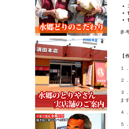
参
【
１
２
３
ま
４
５