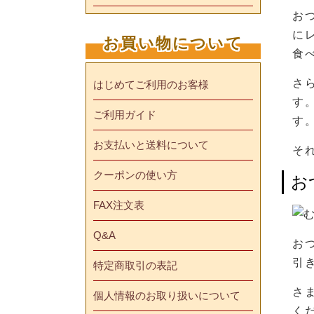
お
に
お買い物について
食
さ
はじめてご利用のお客様
す
ご利用ガイド
す
お支払いと送料について
そ
クーポンの使い方
お
FAX注文表
Q&A
お
引
特定商取引の表記
さ
個人情報のお取り扱いについて
く