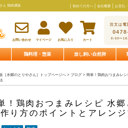
さん 鶏肉通販
初めての方へ
会社概要
お支払
注文は電
0478
9:00〜1
お問い合わせ
マイページ
お気に入り
カート
鶏料理・惣菜
放し飼い自然卵
販［水郷のとりやさん］トップページへ
>
ブログ
> 簡単！鶏肉おつまみレシ
法
単！鶏肉おつまみレシピ 水
 作り方のポイントとアレンジ