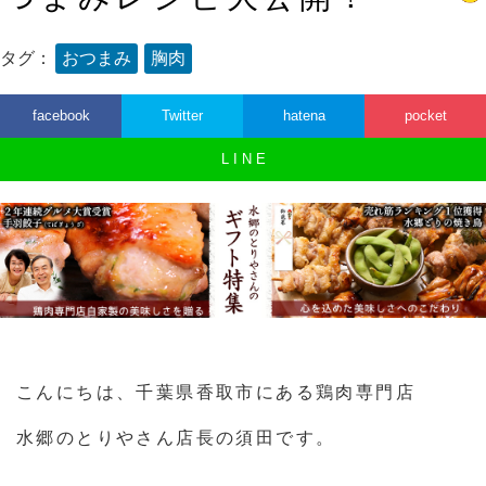
タグ：
おつまみ
胸肉
facebook
Twitter
hatena
pocket
L I N E
こんにちは、千葉県香取市にある鶏肉専門店
水郷のとりやさん店長の須田です。