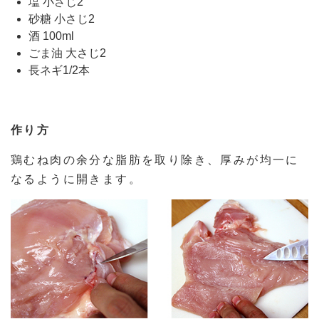
塩 小さじ2
砂糖 小さじ2
酒 100ml
ごま油 大さじ2
長ネギ1/2本
作り方
鶏むね肉の余分な脂肪を取り除き、厚みが均一に
なるように開きます。