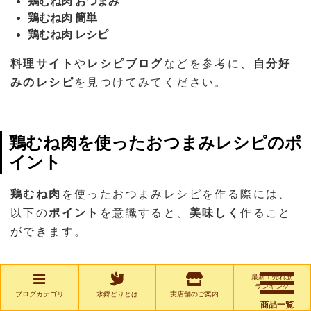
鶏むね肉 おつまみ
鶏むね肉 簡単
鶏むね肉 レシピ
料理サイト
や
レシピブログ
などを参考に、
自分好
みのレシピ
を見つけてみてください。
鶏むね肉を使ったおつまみレシピのポ
イント
鶏むね肉
を使ったおつまみレシピを作る際には、
以下の
ポイント
を意識すると、
美味しく
作ること
ができます。
最新！売れ筋
ランキング
鶏むね肉
は中までしっかり火を通す必要がありますが、
ブログカテゴリ
水郷どりとは
実店舗のご案内
火を通しすぎない
ように注意しましょう。
商品一覧