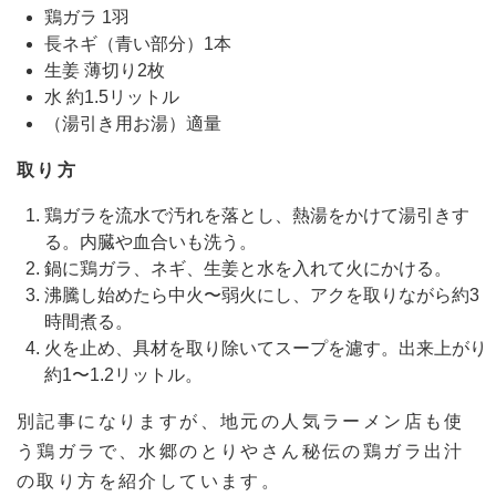
鶏ガラ 1羽
長ネギ（青い部分）1本
生姜 薄切り2枚
水 約1.5リットル
（湯引き用お湯）適量
取り方
鶏ガラを流水で汚れを落とし、熱湯をかけて湯引きす
る。内臓や血合いも洗う。
鍋に鶏ガラ、ネギ、生姜と水を入れて火にかける。
沸騰し始めたら中火〜弱火にし、アクを取りながら約3
時間煮る。
火を止め、具材を取り除いてスープを濾す。出来上がり
約1〜1.2リットル。
別記事になりますが、地元の人気ラーメン店も使
う鶏ガラで、水郷のとりやさん秘伝の鶏ガラ出汁
の取り方を紹介しています。