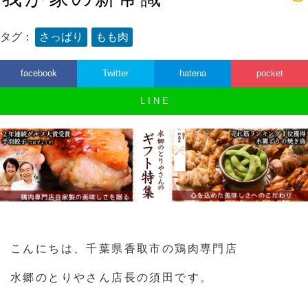
タグ：
さっぱり
もも肉
facebook
Twitter
hatena
pocket
L I N E
こんにちは、千葉県香取市の鶏肉専門店
水郷のとりやさん店長の須田です。