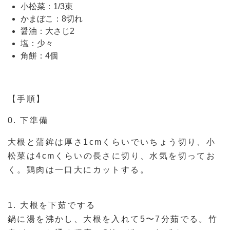
小松菜：1/3束
かまぼこ：8切れ
醤油：大さじ2
塩：少々
角餅：4個
【手順】
0. 下準備
大根と蒲鉾は厚さ1cmくらいでいちょう切り、小
松菜は4cmくらいの長さに切り、水気を切ってお
く。鶏肉は一口大にカットする。
1. 大根を下茹でする
鍋に湯を沸かし、大根を入れて5〜7分茹でる。竹