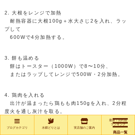
2. 大根をレンジで加熱
耐熱容器に大根100g＋水大さじ2を入れ、ラッ
プして
600Wで4分加熱する。
3. 餅も温める
餅はトースター（1000W）で8〜10分、
またはラップしてレンジで500W・2分加熱。
4. 鶏肉を入れる
出汁が温まったら鶏もも肉150gを入れ、2分程
度火を通し灰汁を取る。
最新！売れ筋
ランキング
ブログカテゴリ
水郷どりとは
実店舗のご案内
5. 大根を加える
商品一覧