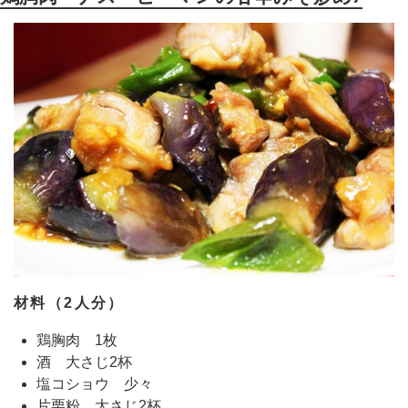
材料（2人分）
鶏胸肉 1枚
酒 大さじ2杯
塩コショウ 少々
片栗粉 大さじ2杯