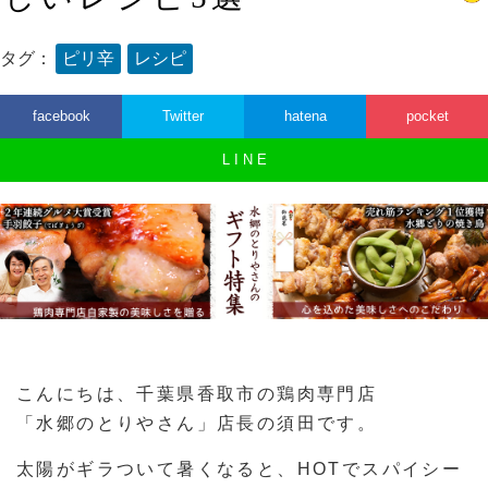
タグ：
ピリ辛
レシピ
facebook
Twitter
hatena
pocket
L I N E
こんにちは、千葉県香取市の鶏肉専門店
「水郷のとりやさん」店長の須田です。
太陽がギラついて暑くなると、HOTでスパイシー