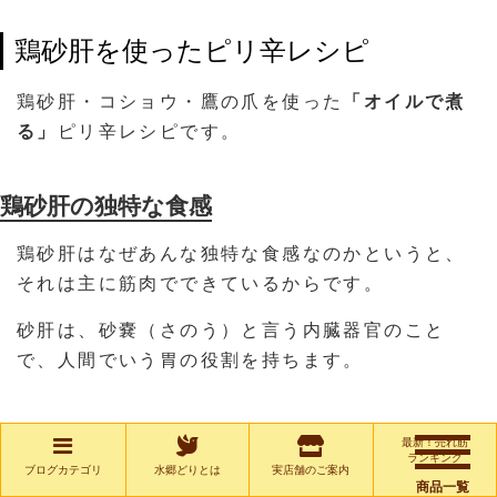
鶏砂肝を使ったピリ辛レシピ
鶏砂肝・コショウ・鷹の爪を使った
「オイルで煮
る」
ピリ辛レシピです。
鶏砂肝の独特な食感
鶏砂肝はなぜあんな独特な食感なのかというと、
それは主に筋肉でできているからです。
砂肝は、砂嚢（さのう）と言う内臓器官のこと
で、人間でいう胃の役割を持ちます。
砂嚢は、食べ物をすり潰そうと活発に動くため、
最新！売れ筋
ランキング
筋肉が発達しているのです。
ブログカテゴリ
水郷どりとは
実店舗のご案内
商品一覧