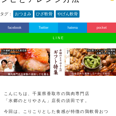
タグ：
おつまみ
ひざ軟骨
やげん軟骨
facebook
Twitter
hatena
pocket
L I N E
こんにちは、千葉県香取市の鶏肉専門店
「水郷のとりやさん」店長の須田です。
今回は、こりこりとした食感が特徴の鶏軟骨おつ