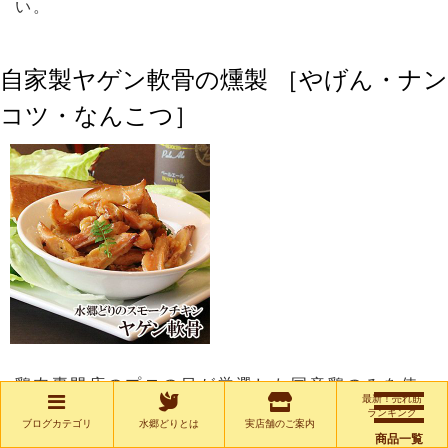
い。
自家製ヤゲン軟骨の燻製 ［やげん・ナン
コツ・なんこつ］
鶏肉専門店のプロの目が厳選した国産鶏のみを使
最新！売れ筋
用しています。当店独自のタレに２日間漬け込
ランキング
ブログカテゴリ
水郷どりとは
実店舗のご案内
み、桜のチップ・ブランデー・コーヒー豆などで
商品一覧