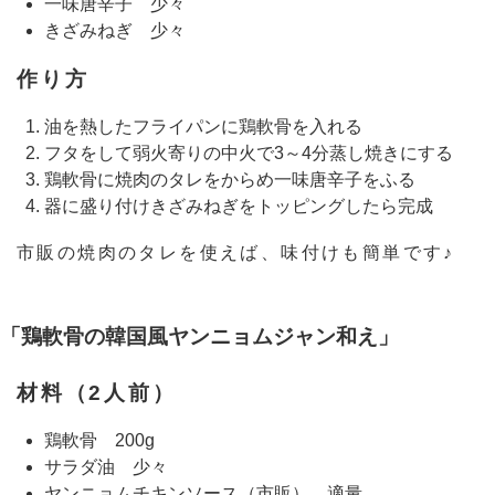
一味唐辛子 少々
きざみねぎ 少々
作り方
油を熱したフライパンに鶏軟骨を入れる
フタをして弱火寄りの中火で3～4分蒸し焼きにする
鶏軟骨に焼肉のタレをからめ一味唐辛子をふる
器に盛り付けきざみねぎをトッピングしたら完成
市販の焼肉のタレを使えば、味付けも簡単です♪
「鶏軟骨の韓国風ヤンニョムジャン和え」
材料（2人前）
鶏軟骨 200g
サラダ油 少々
ヤンニョムチキンソース（市販） 適量