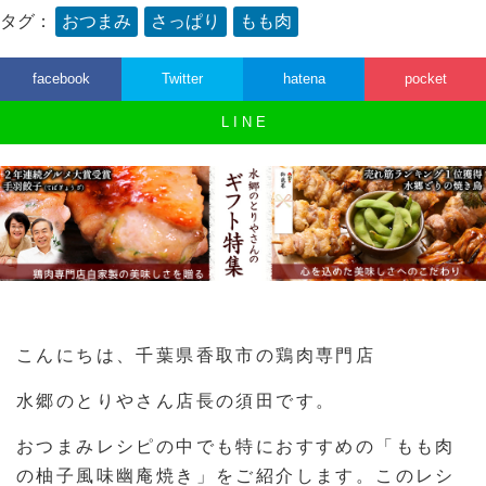
タグ：
おつまみ
さっぱり
もも肉
facebook
Twitter
hatena
pocket
L I N E
こんにちは、千葉県香取市の鶏肉専門店
水郷のとりやさん店長の須田です。
おつまみレシピの中でも特におすすめの「もも肉
の柚子風味幽庵焼き」をご紹介します。このレシ